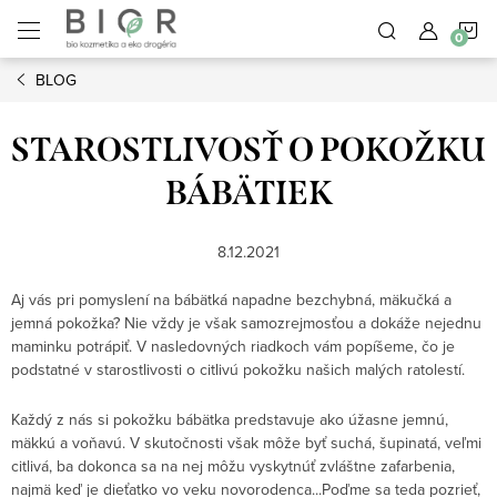
Prejsť
N
na
obsah
BLOG
K
STAROSTLIVOSŤ O POKOŽKU
BÁBÄTIEK
8.12.2021
Aj vás pri pomyslení na bábätká napadne bezchybná, mäkučká a
jemná pokožka? Nie vždy je však samozrejmosťou a dokáže nejednu
maminku potrápiť. V nasledovných riadkoch vám popíšeme, čo je
podstatné v starostlivosti o citlivú pokožku našich malých ratolestí.
Každý z nás si pokožku bábätka predstavuje ako úžasne jemnú,
mäkkú a voňavú. V skutočnosti však môže byť suchá, šupinatá, veľmi
citlivá, ba dokonca sa na nej môžu vyskytnúť zvláštne zafarbenia,
najmä keď je dieťatko vo veku novorodenca...Poďme sa teda pozrieť,