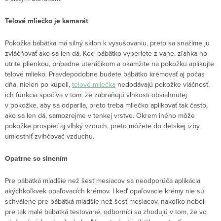
Telové mliečko je kamarát
Pokožka bábätka má silný sklon k vysušovaniu, preto sa snažíme ju
zvláčňovať ako sa len dá. Keď bábätko vyberiete z vane, zľahka ho
utrite plienkou, prípadne uteráčikom a okamžite na pokožku aplikujte
telové mlieko. Pravdepodobne budete bábätko krémovať aj počas
dňa, nielen po kúpeli,
telové mliečka
nedodávajú pokožke vláčnosť,
ich funkcia spočíva v tom, že zabraňujú vlhkosti obsiahnutej
v pokožke, aby sa odparila, preto treba mliečko aplikovať tak často,
ako sa len dá, samozrejme v tenkej vrstve. Okrem iného môže
pokožke prospieť aj vlhký vzduch, preto môžete do detskej izby
umiestniť zvlhčovač vzduchu.
Opatrne so slnením
Pre bábätká mladšie než šesť mesiacov sa neodporúča aplikácia
akýchkoľkvek opaľovacích krémov. I keď opaľovacie krémy nie sú
schválene pre bábätká mladšie než šesť mesiacov, nakoľko neboli
pre tak malé bábätká testované, odborníci sa zhodujú v tom, že vo