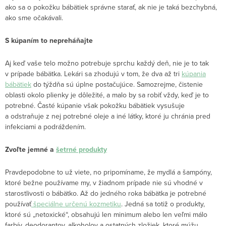
ako sa o pokožku bábätiek správne starať, ak nie je taká bezchybná,
ako sme očakávali.
S kúpaním to nepreháňajte
Aj keď vaše telo možno potrebuje sprchu každý deň, nie je to tak
v prípade bábätka. Lekári sa zhodujú v tom, že dva až tri
kúpania
bábätiek
do týždňa sú úplne postačujúce. Samozrejme, čistenie
oblasti okolo plienky je dôležité, a malo by sa robiť vždy, keď je to
potrebné. Časté kúpanie však pokožku bábätiek vysušuje
a odstraňuje z nej potrebné oleje a iné látky, ktoré ju chránia pred
infekciami a podráždením.
Zvoľte jemné a
šetrné produkty
Pravdepodobne to už viete, no pripomíname, že mydlá a šampóny,
ktoré bežne používame my, v žiadnom prípade nie sú vhodné v
starostlivosti o bábätko. Až do jedného roka bábätka je potrebné
používať
špeciálne určenú kozmetiku
. Jedná sa totiž o produkty,
ktoré sú „netoxické“, obsahujú len minimum alebo len veľmi málo
farbív, deodorantov, alkoholov a ostatných zložiek, ktoré múžu