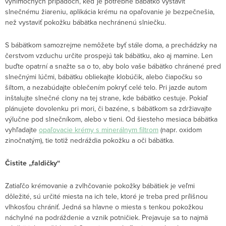
výnimočných prípadoch, keď je potrebné bábätko vystaviť
slnečnému žiareniu, aplikácia krému na opaľovanie je bezpečnešia,
než vystaviť pokožku bábätka nechránenú slniečku.
S bábätkom samozrejme nemôžete byť stále doma, a prechádzky na
čerstvom vzduchu určite prospejú tak bábätku, ako aj mamine. Len
buďte opatrní a snažte sa o to, aby bolo vaše bábätko chránené pred
slnečnými lúčmi, bábätku obliekajte klobúčik, alebo čiapočku so
šiltom, a nezabúdajte oblečením pokryť celé telo. Pri jazde autom
inštalujte slnečné clony na tej strane, kde bábätko cestuje. Pokiaľ
plánujete dovolenku pri mori, či bazéne, s bábätkom sa zdržiavajte
výlučne pod slnečníkom, alebo v tieni. Od šiesteho mesiaca bábätka
vyhľadajte
opaľovacie krémy s minerálnym filtrom
(napr. oxidom
zinočnatým), tie totiž nedráždia pokožku a oči bábätka.
Čistite „faldičky“
Zatiaľčo krémovanie a zvlhčovanie pokožky bábätiek je veľmi
dôležité, sú určité miesta na ich tele, ktoré je treba pred prílišnou
vlhkosťou chrániť. Jedná sa hlavne o miesta s tenkou pokožkou
náchylné na podráždenie a vznik potničiek. Prejavuje sa to najmä