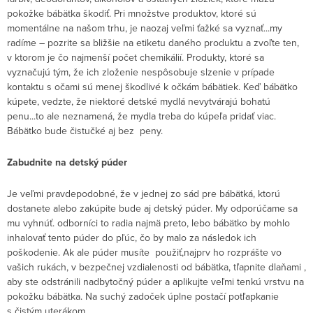
pokožke bábätka škodiť. Pri množstve produktov, ktoré sú
momentálne na našom trhu, je naozaj veľmi ťažké sa vyznať...my
radíme – pozrite sa bližšie na etiketu daného produktu a zvoľte ten,
v ktorom je čo najmenší počet chemikálií. Produkty, ktoré sa
vyznačujú tým, že ich zloženie nespôsobuje slzenie v prípade
kontaktu s očami sú menej škodlivé k očkám bábätiek. Keď bábätko
kúpete, vedzte, že niektoré detské mydlá nevytvárajú bohatú
penu...to ale neznamená, že mydla treba do kúpeľa pridať viac.
Bábätko bude čistučké aj bez peny.
Zabudnite na detský púder
Je veľmi pravdepodobné, že v jednej zo sád pre bábätká, ktorú
dostanete alebo zakúpite bude aj detský púder. My odporúčame sa
mu vyhnúť. odborníci to radia najmä preto, lebo bábätko by mohlo
inhalovať tento púder do pľúc, čo by malo za následok ich
poškodenie. Ak ale púder musíte použiť,najprv ho rozprášte vo
vašich rukách, v bezpečnej vzdialenosti od bábätka, tľapnite dlaňami ,
aby ste odstránili nadbytočný púder a aplikujte veľmi tenkú vrstvu na
pokožku bábätka. Na suchý zadoček úplne postačí potľapkanie
s čistým uterákom.