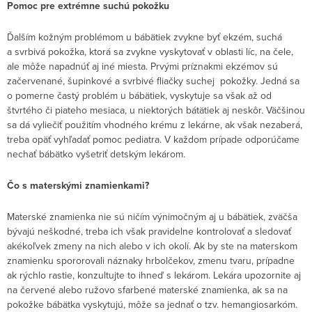
Pomoc pre extrémne suchú pokožku
Ďalším kožným problémom u bábätiek zvykne byť ekzém, suchá
a svrbivá pokožka, ktorá sa zvykne vyskytovať v oblasti líc, na čele,
ale môže napadnúť aj iné miesta. Prvými príznakmi ekzémov sú
začervenané, šupinkové a svrbivé fliačky suchej pokožky. Jedná sa
o pomerne častý problém u bábätiek, vyskytuje sa však až od
štvrtého či piateho mesiaca, u niektorých bátätiek aj neskôr. Väčšinou
sa dá vyliečiť použitím vhodného krému z lekárne, ak však nezaberá,
treba opäť vyhľadať pomoc pediatra. V každom prípade odporúčame
nechať bábätko vyšetriť detským lekárom.
Čo s materskými znamienkami?
Materské znamienka nie sú ničím výnimočným aj u bábätiek, zväčša
bývajú neškodné, treba ich však pravidelne kontrolovať a sledovať
akékoľvek zmeny na nich alebo v ich okolí. Ak by ste na materskom
znamienku spororovali náznaky hrbolčekov, zmenu tvaru, prípadne
ak rýchlo rastie, konzultujte to ihneď s lekárom. Lekára upozornite aj
na červené alebo ružovo sfarbené materské znamienka, ak sa na
pokožke bábätka vyskytujú, môže sa jednať o tzv. hemangiosarkóm.