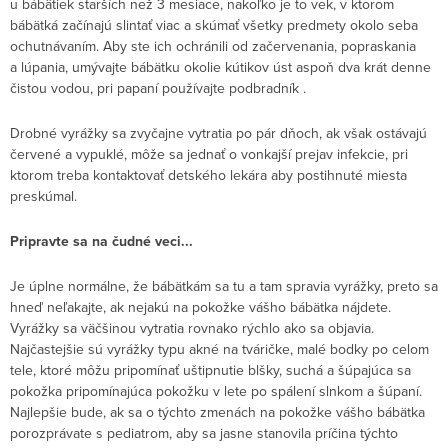
u bábätiek starších než 3 mesiace, nakoľko je to vek, v ktorom
bábätká začínajú slintať viac a skúmať všetky predmety okolo seba
ochutnávaním. Aby ste ich ochránili od začervenania, popraskania
a lúpania, umývajte bábätku okolie kútikov úst aspoň dva krát denne
čistou vodou, pri papaní používajte podbradník .
Drobné vyrážky sa zvyčajne vytratia po pár dňoch, ak však ostávajú
červené a vypuklé, môže sa jednať o vonkajší prejav infekcie, pri
ktorom treba kontaktovať detského lekára aby postihnuté miesta
preskúmal.
Pripravte sa na čudné veci...
Je úplne normálne, že bábätkám sa tu a tam spravia vyrážky, preto sa
hneď neľakajte, ak nejakú na pokožke vášho bábätka nájdete.
Vyrážky sa väčšinou vytratia rovnako rýchlo ako sa objavia.
Najčastejšie sú vyrážky typu akné na tváričke, malé bodky po celom
tele, ktoré môžu pripomínať uštipnutie blšky, suchá a šúpajúca sa
pokožka pripomínajúca pokožku v lete po spálení slnkom a šúpaní.
Najlepšie bude, ak sa o týchto zmenách na pokožke vášho bábätka
porozprávate s pediatrom, aby sa jasne stanovila príčina týchto