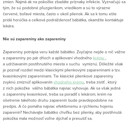
zmien. Najmä ak na pokožke zbadáte príznaky infekcie. Vyznačujú sa
tým, že sú podobné pľuzgierikom, vriedikom a sú to výrazne
červené, boľavé miesta, často v okolí plienok. Ak sa k tomu ešte
pridá horúčka a celková podráždenosť bábätka, okamžite kontaktuje
lekára.
Nie sú zapareniny ako zapareniny
Zapareniny potrápia veru každé bábätko. Zvyčajne nejde o nič vážne
a zapareniny po pár dňoch a aplikovaní vhodného
krému
,
a udržiavaním postihnutého miesta v suchu vymiznú. Dôležité však
je poznať rozdiel medzi klasickými plienkovými zapareninami a tzv.
kvasinkovými zapareninami. Tie klasické plienkové zapareniny
zvyknú zmiznúť aplikovaním
vhodného krému
, treba zistiť , ktorý
z nich pokožke vášho bábätka najviac vyhovuje. Ak sa však jedná
o zapareniny kvasinkové, treba sa poradiť s lekárom, krém na
ošetrenie takéhoto druhu zaparenín bude pravdepodobne na
predpis. A čo pomáha najviac efektívnemu a rýchlemu hojeniu
zaparenín? Nechávajte bábätko chvíľku bez plienky, aby postihnutá
pokožka mala možnosť voľne dýchať a presušiť sa.