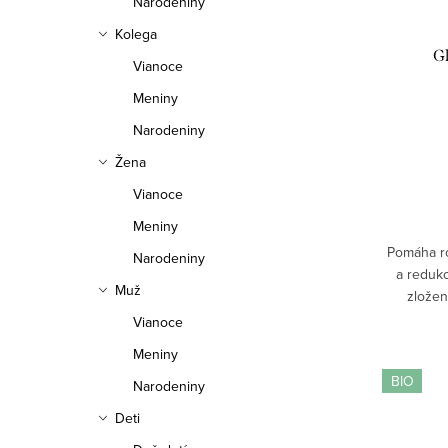
Narodeniny
Kolega
G
Vianoce
Meniny
Narodeniny
Žena
Vianoce
Meniny
Pomáha ro
Narodeniny
a reduk
Muž
zložen
hyalur
Vianoce
pružnosť a
Meniny
BIO
Narodeniny
Deti