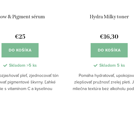
low & Pigment sérum
Hydra Milky toner
€25
€16,30
DO KOŠÍKA
DO KOŠÍKA
Skladom
>5 ks
Skladom
5 ks
zjasňovať pleť, zjednocovať tón
Pomáha hydratovať, upokojova
ovať pigmentové škvrny. Ľahké
zlepšovať pružnosť zrelej pleti.
ie s vitamínom C a kyselinou
mliečna textúra bez alkoholu po
ónovou podporuje hydratáciu,
kožnú bariéru, osviežuje a priprav
 svieži vzhľad pleti. Rýchlo sa...
na ďalšiu starostlivosť. Po použití z