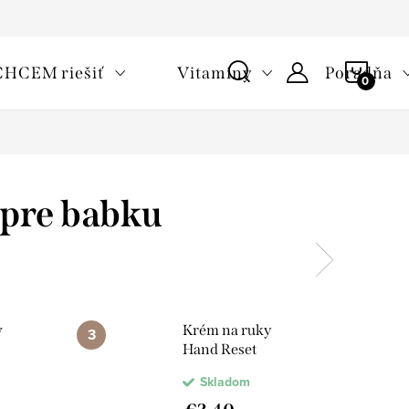
oužívaní cookies
Často kladené otázky
Slovník pojmov
NÁKU
CHCEM riešiť
Vitamíny
Poradňa
KOŠÍ
 pre babku
w
Krém na ruky
Hand Reset
Skladom