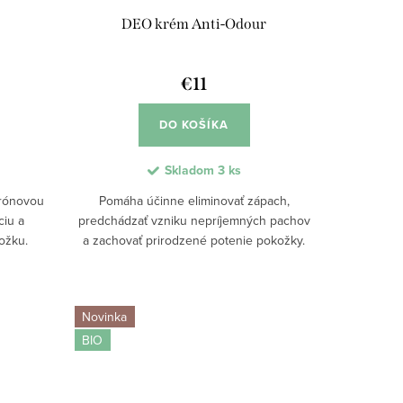
DEO krém Anti-Odour
€11
DO KOŠÍKA
Skladom
3 ks
trónovou
Pomáha účinne eliminovať zápach,
ciu a
predchádzať vzniku nepríjemných pachov
ožku.
a zachovať prirodzené potenie pokožky.
a mastný
Vďaka komplexu Odor-Stop, ricinoleátu
, hebkú
zinočnatému a AHA kyselinám poskytuje...
Novinka
BIO