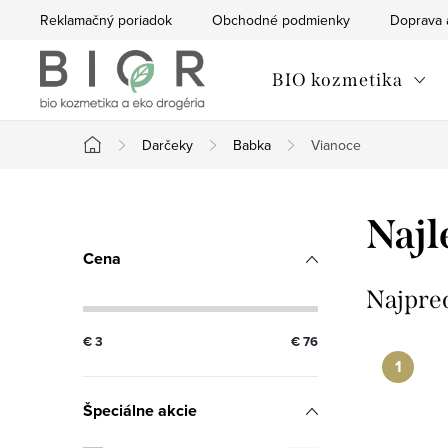
Prejsť
Reklamačný poriadok
Obchodné podmienky
Doprava 
na
obsah
BIO kozmetika
Darčeky
Babka
Vianoce
Domov
B
Najl
o
Cena
č
Najpre
n
€
3
€
76
ý
Špeciálne akcie
p