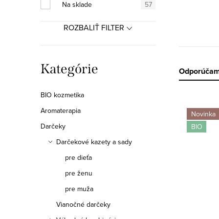
a
Na sklade
57
n
ROZBALIŤ FILTER
e
l
Preskočiť
Kategórie
R
Odporúča
kategórie
a
BIO kozmetika
V
d
Aromaterapia
Novinka
ý
Darčeky
BIO
e
Darčekové kazety a sady
p
n
pre dieťa
i
i
pre ženu
s
e
pre muža
p
p
Vianočné darčeky