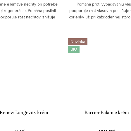
ené a lámavé nechty pri potrebe
Pomáha proti vypadávaniu vla
ej regenerácie. Pomáha posilniť
podporuje rast vlasov a posilňuje
podporuje rast nechtov, znižuje
korienky už pri každodennej starost
echtov a hydratuje kožtičku. Pre
Kofeín stimuluje pokožku hlavy, g
avší vzhľad a pevnejšie...
udržiava hydratáciu a aktívne lát
Novinka
BIO
l Renew Longevity krém
Barrier Balance krém