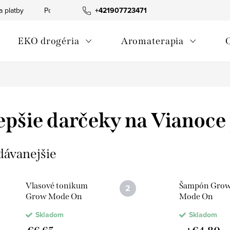
a platby
Podmienky ochrany osobných údajov
+421907723471
Informácia o p
EKO drogéria
Aromaterapia
epšie darčeky na Vianoce
dávanejšie
Vlasové tonikum
Šampón Gro
Grow Mode On
Mode On
Skladom
Skladom