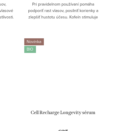
sov,
Pri pravidelnom používaní pomáha
 vlasové
podporiť rast vlasov, posilniť korienky a
livosti.
zlepšiť hustotu účesu. Kofeín stimuluje
lycerín
pokožku hlavy, glycerín chráni pred
ky...
vysušením a aktívne látky pomáhajú
obmedziť...
Novinka
BIO
Cell Recharge Longevity sérum