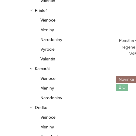
Valentín
Priateľ
Vianoce
Meniny
Narodeniny
Pomáha v
regener
Výročie
Výž
Valentín
hyaluró
podporuje
Kamarát
Vianoce
Novinka
BIO
Meniny
Narodeniny
Dedko
Vianoce
Meniny