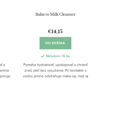
Balm to Milk Cleanser
€14,15
DO KOŠÍKA
Skladom
>5 ks
ť a
Pomáha hydratovať, upokojovať a chrániť
 Jemná
zrelú pleť bez vysušenia. Pri kontakte s
dporuje
vodou jemne odstraňuje make-up, maz aj
uje pleť
nečistoty a zároveň podporuje kožnú
ostáva...
bariéru. Pleť zostáva pružná, vyživená a...