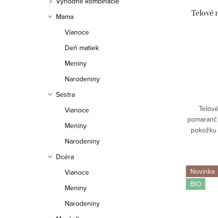
r
Výhodné kombinácie
r
Telové 
Mama
o
o
Vianoce
d
d
Deň matiek
u
u
Meniny
k
Narodeniny
k
Sestra
t
t
Telové
Vianoce
o
o
pomaranč 
Meniny
pokožku
v
v
pocitu. 
Narodeniny
každode
Dcéra
Novinka
Vianoce
BIO
Meniny
Narodeniny