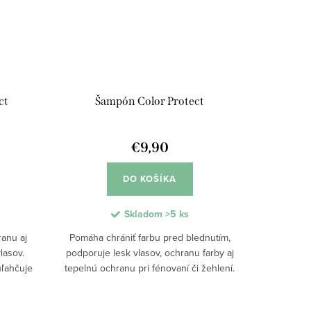
ct
Šampón Color Protect
€9,90
DO KOŠÍKA
Skladom
>5 ks
ranu aj
Pomáha chrániť farbu pred blednutím,
lasov.
podporuje lesk vlasov, ochranu farby aj
uľahčuje
tepelnú ochranu pri fénovaní či žehlení.
asov aj
Jemné bezsulfátové zloženie redukuje
vaní...
krepovatenie, posilňuje vlasové vlákno a...