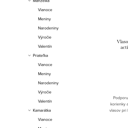
Manželka
Vianoce
Meniny
Narodeniny
Výročie
Vlas
Valentín
act
Priateľka
Vianoce
Meniny
Narodeniny
Výročie
Podporuj
Valentín
korienky 
Kamarátka
vlasov pri
Ľahké bez
Vianoce
podporu