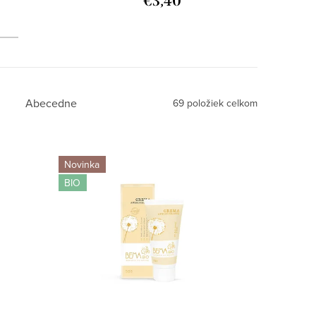
€3,40
Abecedne
69
položiek celkom
Novinka
BIO