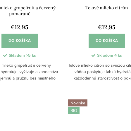
mlieko grapefruit a červený
Telové mlieko citrón
pomaranč
€12,95
€12,95
DO KOŠÍKA
DO KOŠÍKA
Skladom
>5 ks
Skladom
4 ks
 mlieko grapefruit a červený
Telové mlieko citrón so sviežou ci
hydratuje, vyživuje a zanecháva
vôňou poskytuje ľahkú hydratá
 jemnú a pružnú bez mastného
každodennú starostlivosť o pok
Svieža citrusová vôňa spríjemní
Rýchlo sa vstrebáva, nezanecháv
nnú starostlivosť a dodá pocit
film a pokožku zanecháva jemnú
energie.
a...
Novinka
BIO