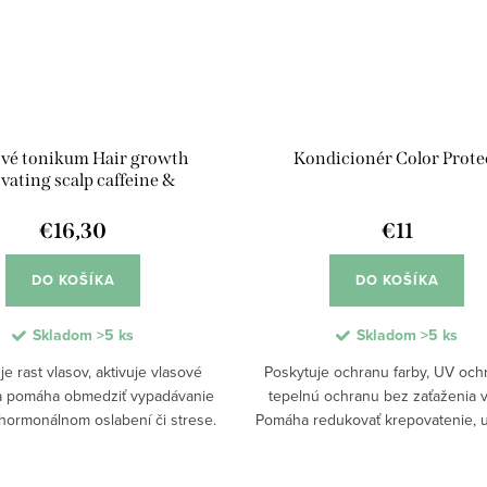
ové tonikum Hair growth
Kondicionér Color Prote
ivating scalp caffeine &
KerascalpTM
€16,30
€11
DO KOŠÍKA
DO KOŠÍKA
Skladom
>5 ks
Skladom
>5 ks
e rast vlasov, aktivuje vlasové
Poskytuje ochranu farby, UV och
a pomáha obmedziť vypadávanie
tepelnú ochranu bez zaťaženia v
 hormonálnom oslabení či strese.
Pomáha redukovať krepovatenie, 
oplachové zloženie s kofeínom
rozčesávanie a podporuje lesk vl
je hustotu vlasov, posilňuje...
hebkosť. Ideálny pri stylingu, féno