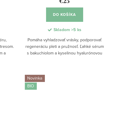
€25
DO KOŠÍKA
Skladom
>5 ks
éru,
Pomáha vyhladzovať vrásky, podporovať
stresom.
regeneráciu pleti a pružnosť. Ľahké sérum
m a
s bakuchiolom a kyselinou hyalurónovou
ruje
intenzívne podporuje hydratáciu, elasticitu
okožky.
a svieži vzhľad pokožky. Rýchlo...
Novinka
BIO