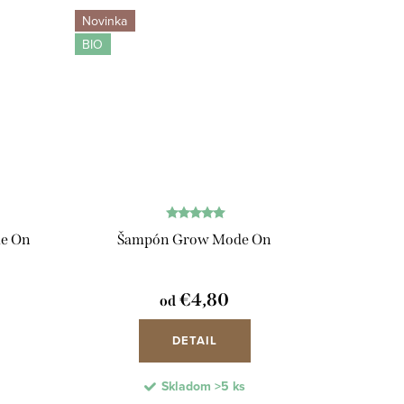
Novinka
BIO
de On
Šampón Grow Mode On
€4,80
od
DETAIL
Skladom
>5 ks