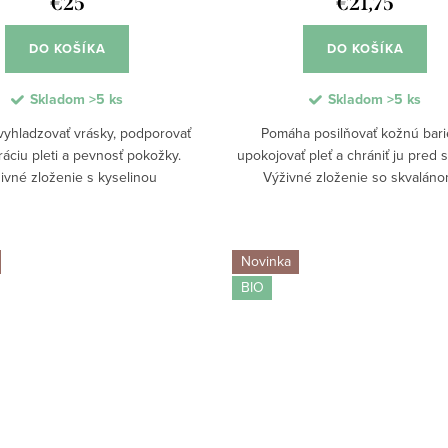
€25
€21,75
DO KOŠÍKA
DO KOŠÍKA
Skladom
>5 ks
Skladom
>5 ks
yhladzovať vrásky, podporovať
Pomáha posilňovať kožnú bari
áciu pleti a pevnosť pokožky.
upokojovať pleť a chrániť ju pred 
ivné zloženie s kyselinou
Výživné zloženie so skvaláno
novou a skvalánom intenzívne
kyselinou hyalurónovou podpo
 hydratáciu, elasticitu a komfort
hydratáciu, pružnosť a komfort p
zrelej pleti....
Pleť zostáva...
Novinka
BIO