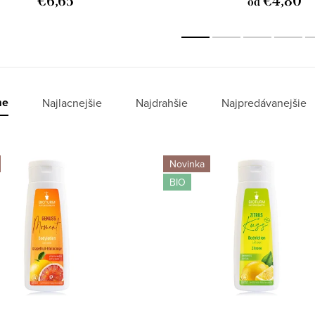
€6,65
€4,80
od
me
Najlacnejšie
Najdrahšie
Najpredávanejšie
Novinka
BIO