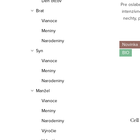
Deň otcov
Pre oslab
Brat
intenzívn
nechty, 
Vianoce
lámavosť n
Meniny
zdr
Narodeniny
Novinka
Syn
BIO
Vianoce
Meniny
Narodeniny
Manžel
Vianoce
Meniny
Cel
Narodeniny
Výročie