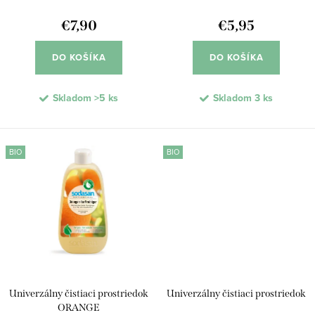
d
k
u
€7,90
€5,95
t
k
o
DO KOŠÍKA
DO KOŠÍKA
t
v
o
Skladom
>5 ks
Skladom
3 ks
v
BIO
BIO
Univerzálny čistiaci prostriedok
Univerzálny čistiaci prostriedok
ORANGE