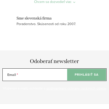
a
Chcem sa dozvedieť viac
c
i
Sme slovenská firma
e
Poradenstvo. Skúsenosti od roku 2007.
p
r
v
k
y
v
Odoberať newsletter
ý
p
Email
PRIHLÁSIŤ SA
i
s
Vložením e-mailu súhlasíte s
podmienkami ochrany osobných údajov
u
Z