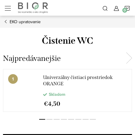
Prejsť
N
na
obsah
EKO upratovanie
K
Čistenie WC
Najpredávanejšie
Univerzálny čistiaci prostriedok
ORANGE
Skladom
€4,50