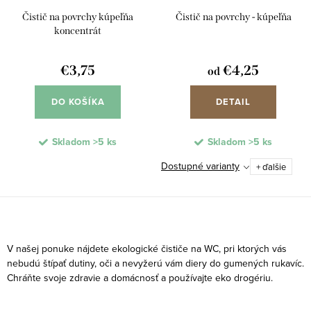
Čistič na povrchy kúpeľňa
Čistič na povrchy - kúpeľňa
koncentrát
€3,75
€4,25
od
DO KOŠÍKA
DETAIL
Skladom
>5 ks
Skladom
>5 ks
Dostupné varianty
+ ďalšie
O
v
V našej ponuke nájdete ekologické čističe na WC, pri ktorých vás
l
nebudú štípať dutiny, oči a nevyžerú vám diery do gumených rukavíc.
Chráňte svoje zdravie a domácnosť a používajte eko drogériu.
á
d