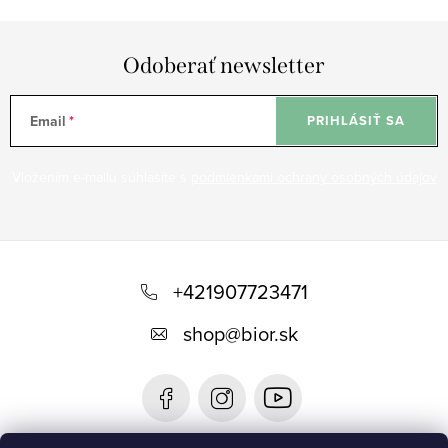
Odoberať newsletter
Email
PRIHLÁSIŤ SA
Vložením e-mailu súhlasíte s
podmienkami ochrany osobných údajov
Z
á
+421907723471
p
shop
@
bior.sk
ä
t
i