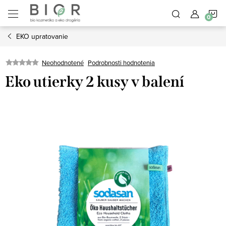
Prejsť
N
na
obsah
EKO upratovanie
K
Neohodnotené
Podrobnosti hodnotenia
Eko utierky 2 kusy v balení