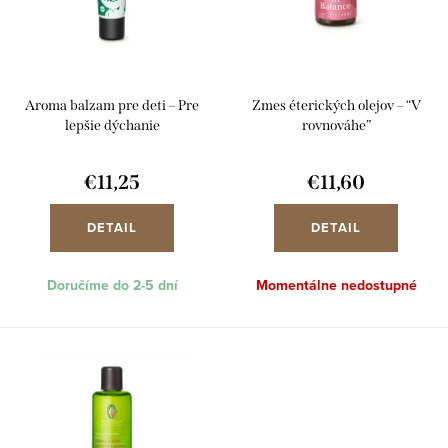
p
s
r
p
o
r
d
Aroma balzam pre deti – Pre
Zmes éterických olejov – “V
o
u
lepšie dýchanie
rovnováhe”
d
k
u
€11,25
€11,60
t
k
o
DETAIL
DETAIL
t
v
o
Doručíme do 2-5 dní
Momentálne nedostupné
v