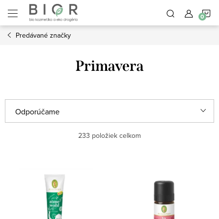
Prejsť
N
na
obsah
Predávané značky
K
Primavera
R
Odporúčame
a
Najlacnejšie
233
položiek celkom
d
e
Najdrahšie
V
n
ý
Najpredávanejšie
i
p
e
Abecedne
i