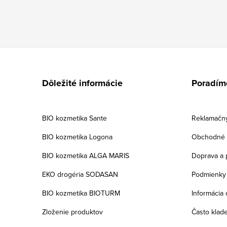
Z
á
Dôležité informácie
Poradím
p
ä
BIO kozmetika Sante
Reklamačný
t
BIO kozmetika Logona
Obchodné 
i
BIO kozmetika ALGA MARIS
Doprava a 
e
EKO drogéria SODASAN
Podmienky 
BIO kozmetika BIOTURM
Informácia 
Zloženie produktov
Často klad