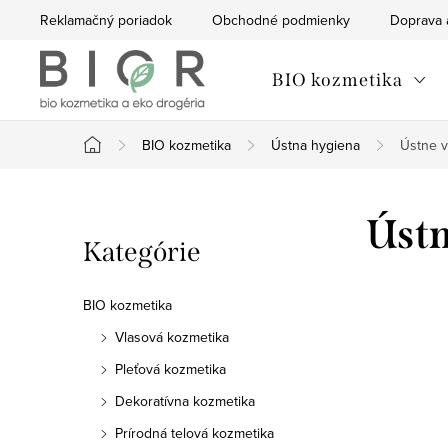
Prejsť
Reklamačný poriadok
Obchodné podmienky
Doprava 
na
obsah
BIO kozmetika
BIO kozmetika
Ústna hygiena
Ústne 
Domov
B
Ústn
Preskočiť
Kategórie
o
kategórie
č
BIO kozmetika
n
Vlasová kozmetika
Pleťová kozmetika
ý
Dekoratívna kozmetika
p
Prírodná telová kozmetika