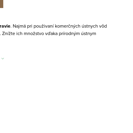
ravie
. Najmä pri použivaní komerčných ústnych vôd
í. Znížte ich množstvo vďaka prírodným ústnym