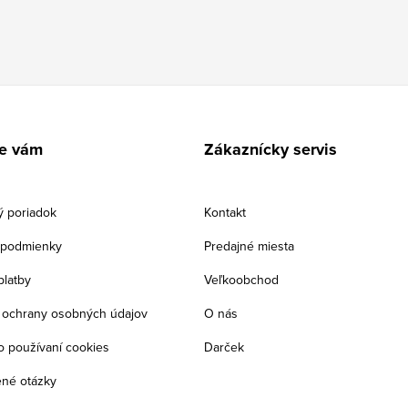
e vám
Zákaznícky servis
 poriadok
Kontakt
podmienky
Predajné miesta
platby
Veľkoobchod
ochrany osobných údajov
O nás
o používaní cookies
Darček
ené otázky