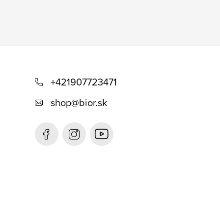
+421907723471
shop
@
bior.sk