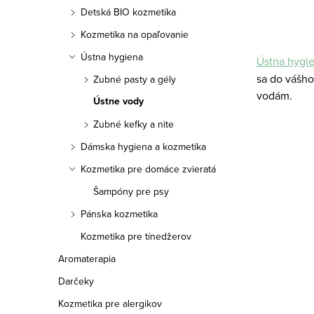
a
Detská BIO kozmetika
n
Kozmetika na opaľovanie
e
Ústna hygiena
Ústna hygi
sa do vášho
Zubné pasty a gély
l
vodám.
Ústne vody
Zubné kefky a nite
Dámska hygiena a kozmetika
Kozmetika pre domáce zvieratá
Šampóny pre psy
Pánska kozmetika
Kozmetika pre tínedžerov
Aromaterapia
Darčeky
Kozmetika pre alergikov