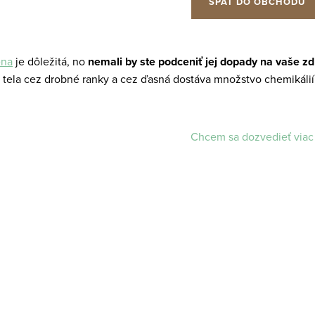
SPÄŤ DO OBCHODU
ena
je dôležitá, no
nemali by ste podceniť jej dopady na vaše zd
 tela cez drobné ranky a cez ďasná dostáva množstvo chemikáli
Chcem sa dozvedieť viac