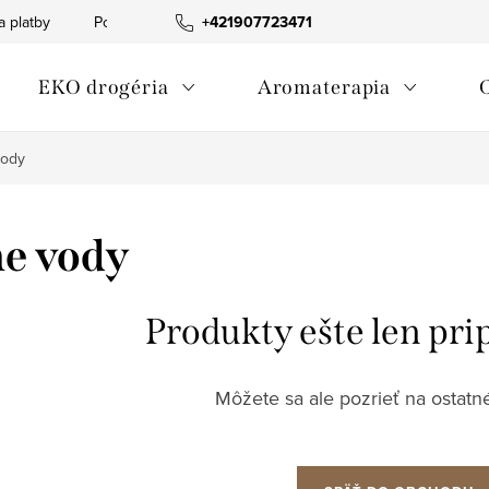
a platby
Podmienky ochrany osobných údajov
+421907723471
Informácia o p
EKO drogéria
Aromaterapia
vody
e vody
Produkty ešte len pri
Môžete sa ale pozrieť na ostatné