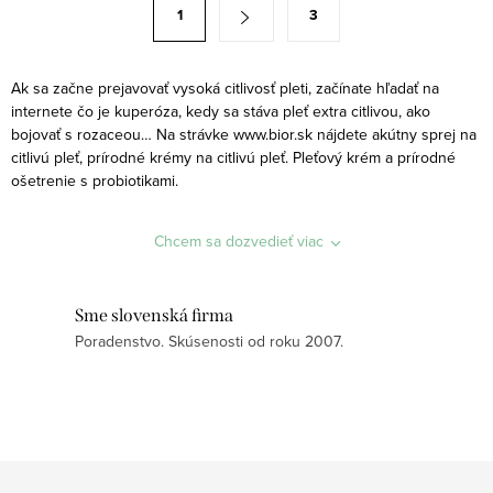
S
1
3
d
t
a
r
c
á
Ak sa začne prejavovať vysoká citlivosť pleti, začínate hľadať na
i
internete čo je kuperóza, kedy sa stáva pleť extra citlivou, ako
n
bojovať s rozaceou… Na strávke www.bior.sk nájdete akútny sprej na
e
k
citlivú pleť, prírodné krémy na citlivú pleť. Pleťový krém a prírodné
p
o
ošetrenie s probiotikami.
r
v
v
a
Chcem sa dozvedieť viac
k
n
y
i
v
Sme slovenská firma
e
ý
Poradenstvo. Skúsenosti od roku 2007.
p
i
s
u