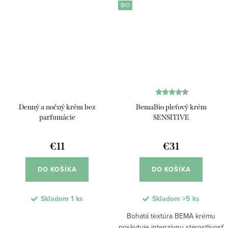
BIO
sa...
Denný a nočný krém bez
BemaBio pleťový krém
parfumácie
SENSITIVE
€11
€31
DO KOŠÍKA
DO KOŠÍKA
Skladom
1 ks
Skladom
>5 ks
Bohatá textúra BEMA krému
poskytuje intenzívnu starostlivosť