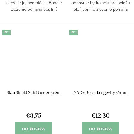
zlepšuje jej hydratáciu. Bohaté
obnovuje hydratáciu pre sviežu
zloženie pomáha posilniť
pleť. Jemné zloženie pomáha
prirodzenú ochranu pleti pred
redukovať začervenanie a chráni
vonkajšími vplyvmi a zároveň
pokožku pred vonkajšími vplyvmi.
podporuje jej regeneráciu.
Kombinácia účinných látok
BIO
BIO
Aktívne látky zvyšujú...
podporuje regeneráciu,...
Skin Shield 24h Barrier krém
NAD+ Boost Longevity sérum
€8,75
€12,30
DO KOŠÍKA
DO KOŠÍKA