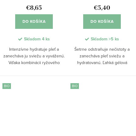
€8,65
€5,40
DO KOŠÍKA
DO KOŠÍKA
Skladom
4 ks
Skladom
>5 ks
Intenzívne hydratuje pleť a
Šetrne odstraňuje nečistoty a
zanecháva ju sviežu a vyváženú.
zanecháva pleť sviežu a
Vďaka kombinácii ryžového
hydratovanú. Ľahká gélová
fermentu, kyseliny hyalurónovej a
textúra sa mení na jemnú penu,
glycerínu poskytuje hĺbkovú
ktorá dôkladne čistí bez
hydratáciu pleti a podporuje jej
vysušenia. Obsahuje cica,
BIO
BIO
prirodzenú...
glycerín a betaín pre upokojenie
a...