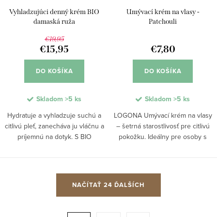
Vyhladzujúci denný krém BIO
Umývací krém na vlasy -
damaská ruža
Patchouli
€19,95
€15,95
€7,80
DO KOŠÍKA
DO KOŠÍKA
Skladom
>5 ks
Skladom
>5 ks
Hydratuje a vyhladzuje suchú a
LOGONA Umývací krém na vlasy
citlivú pleť, zanecháva ju vláčnu a
– šetrná starostlivosť pre citlivú
príjemnú na dotyk. S BIO
pokožku. Ideálny pre osoby s
damaskou ružou a Kalpariane™
citlivou pokožkou hlavy, tvorbou
extraktom z morských rias krém
lupín alebo rýchlo sa mastiacimi
posilňuje ochrannú bariéru,
vlasmi. Obsahuje nimbový extrakt
O
zlepšuje...
a...
NAČÍTAŤ 24 ĎALŠÍCH
v
l
á