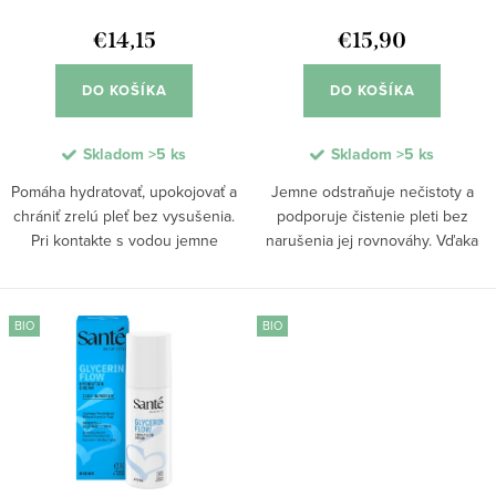
d
k
u
€14,15
€15,90
t
k
o
DO KOŠÍKA
DO KOŠÍKA
t
v
o
Skladom
>5 ks
Skladom
>5 ks
v
Pomáha hydratovať, upokojovať a
Jemne odstraňuje nečistoty a
chrániť zrelú pleť bez vysušenia.
podporuje čistenie pleti bez
Pri kontakte s vodou jemne
narušenia jej rovnováhy. Vďaka
odstraňuje make-up, maz aj
enzýmom a riasam zlepšuje
nečistoty a zároveň podporuje
rozjasnenie pleti a pomáha pri
kožnú bariéru. Pleť zostáva
hydratácii. Ideálna na
BIO
BIO
pružná, vyživená a...
každodenné použitie aj ako...