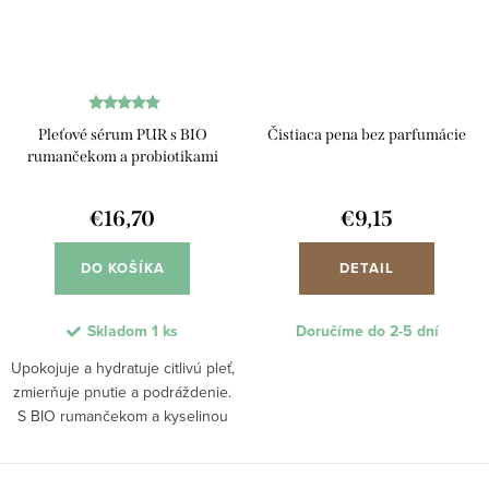
Pleťové sérum PUR s BIO
Čistiaca pena bez parfumácie
rumančekom a probiotikami
€16,70
€9,15
DO KOŠÍKA
DETAIL
Skladom
1 ks
Doručíme do 2-5 dní
Upokojuje a hydratuje citlivú pleť,
zmierňuje pnutie a podráždenie.
S BIO rumančekom a kyselinou
hyalurónovou sérum poskytuje
hlbokú hydratáciu, znižuje
začervenanie a svrbenie, rýchlo