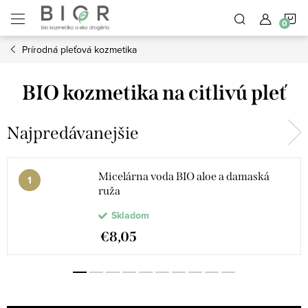
Prejsť
N
na
obsah
Prírodná pleťová kozmetika
K
BIO kozmetika na citlivú pleť
Najpredávanejšie
Micelárna voda BIO aloe a damaská
ruža
Skladom
€8,05