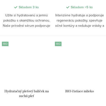
Skladom
3 ks
Skladom
>5 ks
Užite si hydratovanú a jemnú
Intenzívne hydratuje a podporuje
pokožku s okamžitou ochranou.
regeneráciu pokožky, spevňuje
Naše prírodné sérum podporuje
očné kontúry a redukuje vrásky a
regeneráciu a zvyšuje vitalitu
opuchy. Upokojuje citlivú pleť,
pleti. Bohaté na vitamín E, skvalán
prináša mladistvý vzhľad a pocit
a BIO oleje, pleť upokojuje,
hodvábnej hladkosti.
BIO
BIO
zmierňuje...
Hydratačný pleťový balíček na
BIO čistiace mlieko
suchú pleť