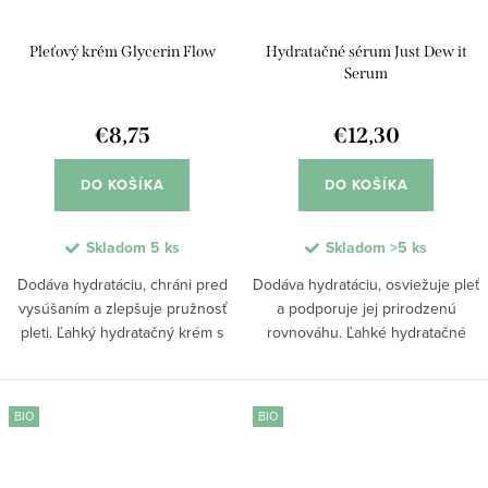
Pleťový krém Glycerin Flow
Hydratačné sérum Just Dew it
Serum
€8,75
€12,30
DO KOŠÍKA
DO KOŠÍKA
Skladom
5 ks
Skladom
>5 ks
Dodáva hydratáciu, chráni pred
Dodáva hydratáciu, osviežuje pleť
vysúšaním a zlepšuje pružnosť
a podporuje jej prirodzenú
pleti. Ľahký hydratačný krém s
rovnováhu. Ľahké hydratačné
obsahom glycerínu pomáha
sérum pomáha udržiavať
udržiavať optimálnu úroveň
optimálnu úroveň vlhkosti a
vlhkosti a pôsobí ako denný
posilňuje kožnú bariéru. Vďaka
BIO
BIO
posilňovač...
obsahu glycerínu...