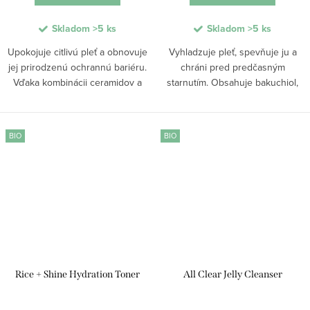
Skladom
>5 ks
Skladom
>5 ks
Upokojuje citlivú pleť a obnovuje
Vyhladzuje pleť, spevňuje ju a
jej prirodzenú ochrannú bariéru.
chráni pred predčasným
Vďaka kombinácii ceramidov a
starnutím. Obsahuje bakuchiol,
bambuckého masla poskytuje
RejuveNAD™ a Kalipran pre
dlhodobú hydratáciu a pomáha
podporu regenerácie a ochranu
zmierniť pocity suchosti či
pred oxidačným stresom. Ľahká
BIO
BIO
napätia. Ľahká,...
textúra sa rýchlo...
Rice + Shine Hydration Toner
All Clear Jelly Cleanser