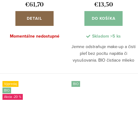
€61,70
€13,50
DETAIL
DO KOŠÍKA
Momentálne nedostupné
Skladom
>5 ks
Jemne odstraňuje make-up a čistí
pleť bez pocitu napätia či
vysušovania. BIO čistiace mlieko
s Sugar Kelp, aloe vera a
jojobovým olejom upokojuje
pokožku, znižuje začervenanie a
Výpredaj
BIO
dodáva jej...
BIO
-20 %