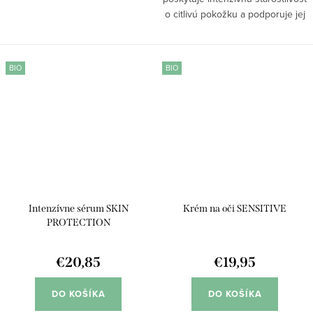
o citlivú pokožku a podporuje jej
prirodzenú regeneráciu.
Fermenty z červených rias
chránia pleť pred vonkajšími
BIO
BIO
vplyvmi a pôsobia...
Intenzívne sérum SKIN
Krém na oči SENSITIVE
PROTECTION
€20,85
€19,95
DO KOŠÍKA
DO KOŠÍKA