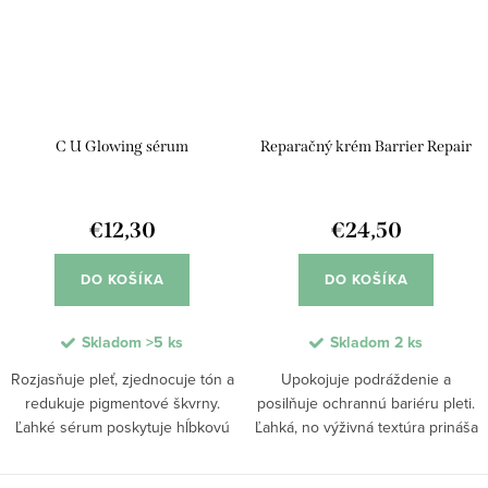
C U Glowing sérum
Reparačný krém Barrier Repair
€12,30
€24,50
DO KOŠÍKA
DO KOŠÍKA
Skladom
>5 ks
Skladom
2 ks
Rozjasňuje pleť, zjednocuje tón a
Upokojuje podráždenie a
redukuje pigmentové škvrny.
posilňuje ochrannú bariéru pleti.
Ľahké sérum poskytuje hĺbkovú
Ľahká, no výživná textúra prináša
hydratáciu a pomáha zlepšiť
okamžitý komfort a pomáha
vzhľad tmavých škvŕn či stôp po
redukovať začervenanie. Aktívne