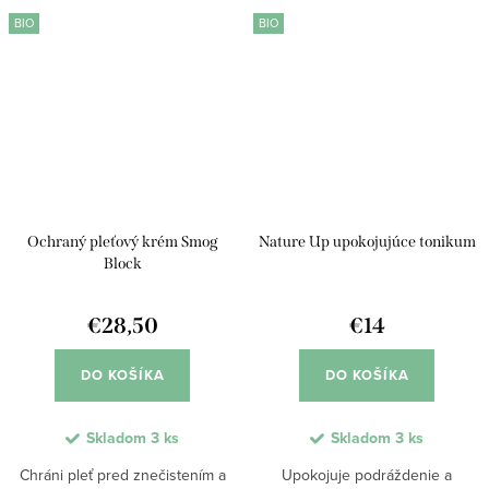
akné. Podporuje prirodzenú
látky podporujú regeneráciu,
BIO
BIO
obnovu pleti,...
zvyšujú odolnosť...
Ochraný pleťový krém Smog
Nature Up upokojujúce tonikum
Block
€28,50
€14
DO KOŠÍKA
DO KOŠÍKA
Skladom
3 ks
Skladom
3 ks
Chráni pleť pred znečistením a
Upokojuje podráždenie a