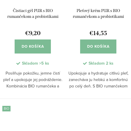
Čistiaci gél PUR s BIO
Pleťový krém PUR s BIO
rumančekom a probiotikami
rumančekom a probiotikami
€9,20
€14,55
DO KOŠÍKA
DO KOŠÍKA
Skladom
>5 ks
Skladom
2 ks
Posilňuje pokožku, jemne čistí
Upokojuje a hydratuje citlivú pleť,
pleť a upokojuje jej podráždenie.
zanecháva ju hebkú a komfortnú
Kombinácia BIO rumančeka a
po celý deň. S BIO rumančekom
prírodných probiotík pomáha
a prírodnými probiotikami
obnoviť prirodzenú kožnú bariéru
posilňuje ochrannú bariéru
a zvyšuje odolnosť pokožky voči
pokožky, zmierňuje podráždenie
BIO
vonkajším...
a podporuje...