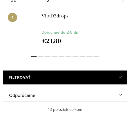
VitaD3drops
Doručíme do 2-5 dní
€23,80
FILTROVAŤ
R
Odporúčame
a
Najlacnejšie
13
položiek celkom
d
e
Najdrahšie
V