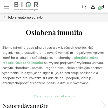
Prejsť
N
na
obsah
Telo a vnútorné zdravie
K
Oslabená imunita
Žijeme náročnú dobu plnú stresu a civilizačných chorôb. Náš
organizmus je ustavične ohrozovaný vonkajšími negatívnymi vplyvmi,
ktoré ho oslabujú a spôsobujú rôzne choroby a
alergické kožné
reakcie
.
Oslabená imunita
sa zvykne prejavovať zvýšenou únavou,
častými chorobami, pomalou regeneráciou alebo celkovým pocitom
vyčerpania. Telo tým jasne signalizuje, že potrebuje posilnenie a
podporu zvnútra. Pokožka si žiada cielenú podporu, ktorá jej
obranyschopnosť prirodzene posilní a drží ju v rovnováhe.
Chcem sa dozvedieť viac
Najpredávanejšie