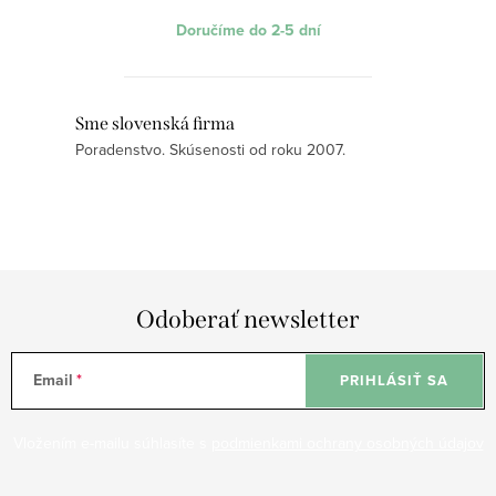
Doručíme do 2-5 dní
O
Sme slovenská firma
Poradenstvo. Skúsenosti od roku 2007.
v
l
á
d
a
c
Odoberať newsletter
i
e
Email
p
PRIHLÁSIŤ SA
r
v
Vložením e-mailu súhlasíte s
podmienkami ochrany osobných údajov
k