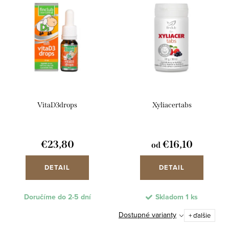
n
ý
Najpredávanejšie
i
p
e
Abecedne
i
p
s
r
p
o
r
d
VitaD3drops
Xyliacertabs
o
u
d
k
u
€23,80
€16,10
od
t
k
o
DETAIL
DETAIL
t
v
o
Doručíme do 2-5 dní
Skladom
1 ks
v
Dostupné varianty
+ ďalšie