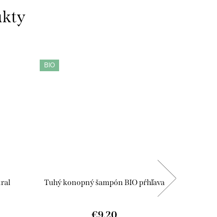
BIO
BIO
ral
Tuhý konopný šampón BIO pŕhľava
sodas
€9,20