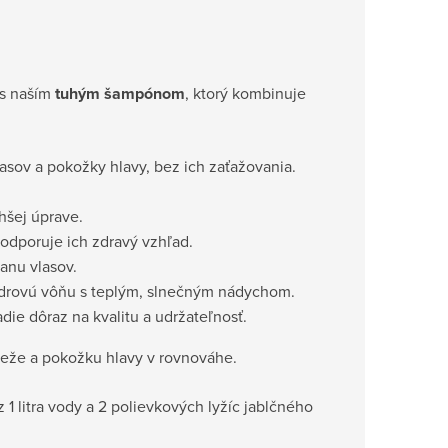
 s naším
tuhým šampónom
, ktorý kombinuje
lasov a pokožky hlavy, bez ich zaťažovania.
ahšej úprave.
odporuje ich zdravý vzhľad.
anu vlasov.
drovú vôňu s teplým, slnečným nádychom.
adie dôraz na kvalitu a udržateľnosť.
vieže a pokožku hlavy v rovnováhe.
1 litra vody a 2 polievkových lyžíc jablčného