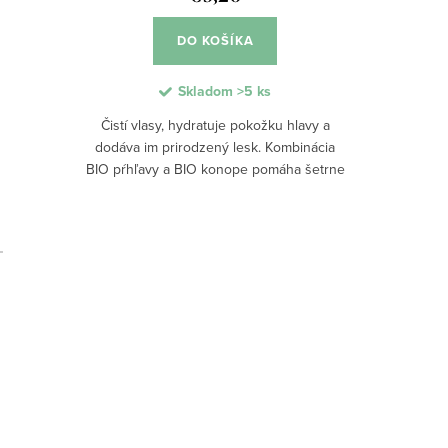
DO KOŠÍKA
Skladom
>5 ks
Čistí vlasy, hydratuje pokožku hlavy a
dodáva im prirodzený lesk. Kombinácia
BIO pŕhľavy a BIO konope pomáha šetrne
odstraňovať nečistoty a zároveň udržiava
vlasy hydratované bez zaťaženia. Tuhé...