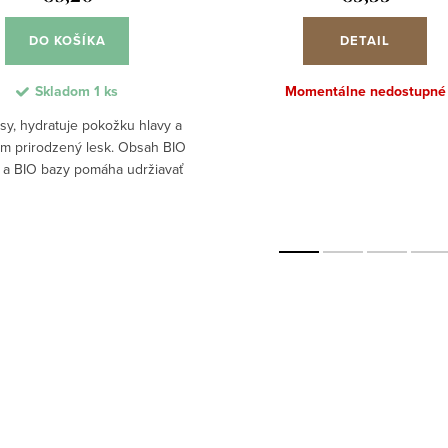
DO KOŠÍKA
DETAIL
Skladom
1 ks
Momentálne nedostupné
lasy, hydratuje pokožku hlavy a
im prirodzený lesk. Obsah BIO
a BIO bazy pomáha udržiavať
 hydratáciu od korienkov až po
bez zaťaženia. Šampón vytvára
bohatú...