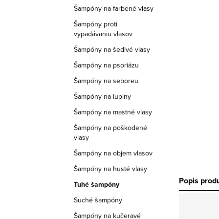
a
Šampóny na farbené vlasy
n
Šampóny proti
vypadávaniu vlasov
e
Šampóny na šedivé vlasy
l
Šampóny na psoriázu
Šampóny na seboreu
Šampóny na lupiny
Šampóny na mastné vlasy
Šampóny na poškodené
vlasy
Šampóny na objem vlasov
Šampóny na husté vlasy
Popis prod
Tuhé šampóny
Suché šampóny
Šampóny na kučeravé