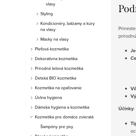
vlasy
Pod
Styling
Kondicionéry, balzamy a kúry
Prinest
na vlasy
prírodnú
Masky na vlasy
Pleťová kozmetika
Je
Ce
Dekoratívna kozmetika
Prírodná telová kozmetika
Detská BIO kozmetika
Kozmetika na opaľovanie
V
Vý
Ústna hygiena
Dámska hygiena a kozmetika
Účinky
:
Kozmetika pre domáce zvieratá
Ti
Šampóny pre psy
oc