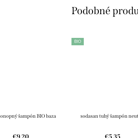
BIO
konopný šampón BIO baza
sodasan tuhý šampón neut
€9,20
€5,35