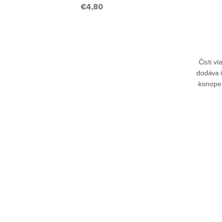
€4,80
DO KOŠÍKA
Skladom
>5 ks
lavy a
Čistí v
binácia
dodáva 
a šetrne
konope 
udržiava
optimálnu
Tuhé...
končeky 