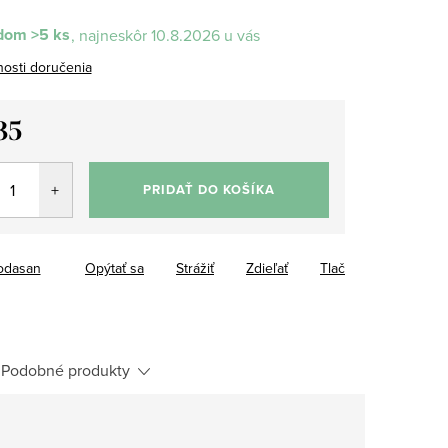
dom
>5 ks
10.8.2026
osti doručenia
35
tková
PRIDAŤ DO KOŠÍKA
odasan
Opýtať sa
Strážiť
Zdieľať
Tlač
Podobné produkty