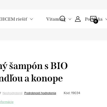
oužívaní cookies
Často kladené otázky
Slovník pojmov
NÁKU
CHCEM riešiť
Vitamíny
Poradňa
KOŠÍ
ý šampón s BIO
dľou a konope
Kód:
19034
Neohodnotené
Podrobnosti hodnotenia
informácie