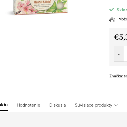
Skla
Možn
€5,
Jedno
cena:
Značka:
s
uktu
Hodnotenie
Diskusia
Súvisiace produkty