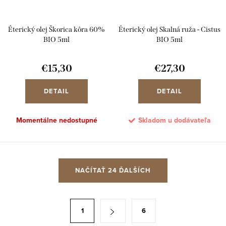
Éterický olej Škorica kôra 60%
Éterický olej Skalná ruža - Cistus
BIO 5ml
BIO 5ml
€15,30
€27,30
DETAIL
DETAIL
Momentálne nedostupné
Skladom u dodávateľa
O
NAČÍTAŤ 24 ĎALŠÍCH
v
l
á
S
1
6
d
t