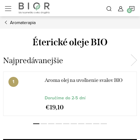
Prejsť
N
na
obsah
Aromaterapia
K
Éterické oleje BIO
Najpredávanejšie
Aroma olej na uvoľnenie svalov BIO
Doručíme do 2-5 dní
€19,10