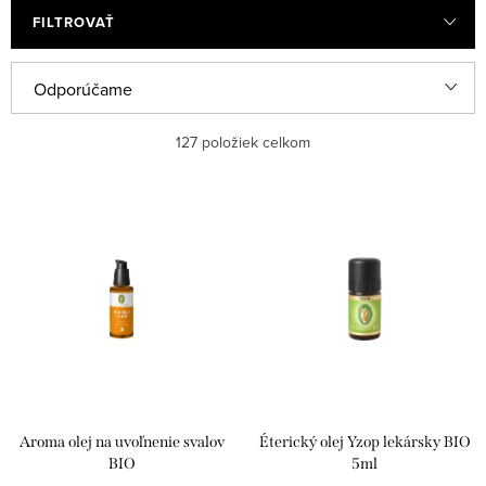
FILTROVAŤ
R
Odporúčame
a
Najlacnejšie
127
položiek celkom
d
e
Najdrahšie
V
n
ý
Najpredávanejšie
i
p
e
Abecedne
i
p
s
r
p
o
r
d
Aroma olej na uvoľnenie svalov
Éterický olej Yzop lekársky BIO
o
u
BIO
5ml