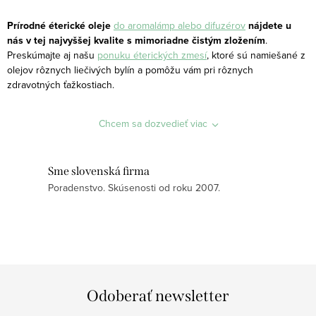
a
r
c
á
Prírodné éterické oleje
do aromalámp alebo difuzérov
nájdete u
i
nás v tej najvyššej kvalite s mimoriadne čistým zložením
.
n
Preskúmajte aj našu
ponuku éterických zmesí
, ktoré sú namiešané z
e
k
olejov rôznych liečivých bylín a pomôžu vám pri rôznych
p
o
zdravotných ťažkostiach.
r
v
v
a
Chcem sa dozvedieť viac
k
n
y
i
v
Sme slovenská firma
e
ý
Poradenstvo. Skúsenosti od roku 2007.
p
i
s
u
Odoberať newsletter