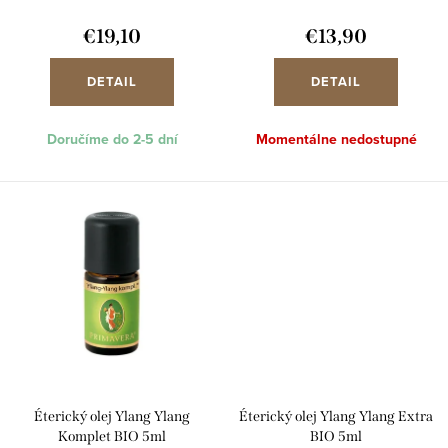
d
k
u
€19,10
€13,90
t
k
o
DETAIL
DETAIL
t
v
o
Doručíme do 2-5 dní
Momentálne nedostupné
v
Éterický olej Ylang Ylang
Éterický olej Ylang Ylang Extra
Komplet BIO 5ml
BIO 5ml