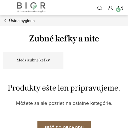
Prejsť
N
na
obsah
Ústna hygiena
K
Zubné kefky a nite
Medzizubné kefky
Produkty ešte len pripravujeme.
Môžete sa ale pozrieť na ostatné kategórie.
SPÄŤ DO OBCHODU