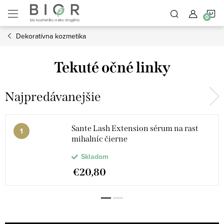
Prejsť
N
na
obsah
Dekoratívna kozmetika
K
Tekuté očné linky
Najpredávanejšie
Sante Lash Extension sérum na rast
mihalníc čierne
Skladom
€20,80