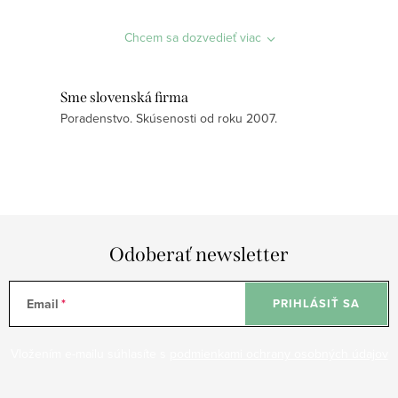
a
Chcem sa dozvedieť viac
c
i
e
Sme slovenská firma
p
Poradenstvo. Skúsenosti od roku 2007.
r
v
k
y
v
ý
Odoberať newsletter
p
i
Email
PRIHLÁSIŤ SA
s
u
Vložením e-mailu súhlasíte s
podmienkami ochrany osobných údajov