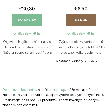
d
k
u
€20,80
€8,60
t
k
o
DO KOŠÍKA
DETAIL
t
v
o
Skladom
>5 ks
Skladom
>5 ks
v
Objavte silnejšie a dlhšie riasy s
Zvýraznia oči, vytvoria presnú
každodennou starostlivosťou.
linku a dlhotrvajúci efekt. Vďaka
Naše prírodné sérum posilňuje a
precíznej kefke dosiahnete
vyživuje riasy, znižuje lámavosť a
dokonale súvislú očnú linku bez
Dostupné varianty
+ ďalšie
podporuje ich rast. Jemná textúra
rozmazania. Zloženie šetrné k
umožňuje jednoduchú aplikáciu...
citlivým očiam. Rôzne farebné
varianty...
O
v
Dekoratívna kozmetika
, napríklad
make-up
, môže mať aj prírodné
l
zloženie. Rovnaké pravidlo platí aj pri výbere tekutých očných liniek.
Preskúmajte našu ponuku produktov s certifikovaným prírodným
á
zložením bez chemikálií.
d