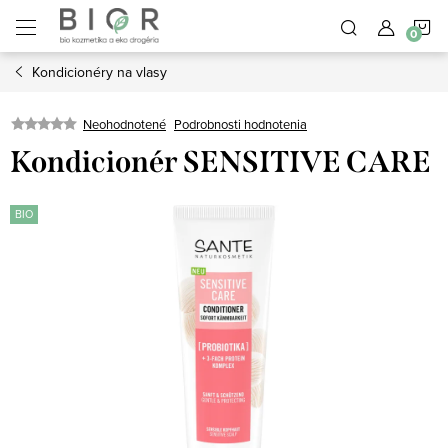
Prejsť
N
na
obsah
Kondicionéry na vlasy
K
Neohodnotené
Podrobnosti hodnotenia
Kondicionér SENSITIVE CARE
BIO