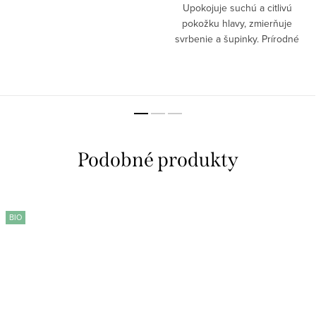
Upokojuje suchú a citlivú
pokožku hlavy, zmierňuje
svrbenie a šupinky. Prírodné
zložky a BIO oleje intenzívne
regenerujú, hydratujú a chránia
vlasovú pokožku, pričom vlasy
čistia a zanechávajú...
BIO