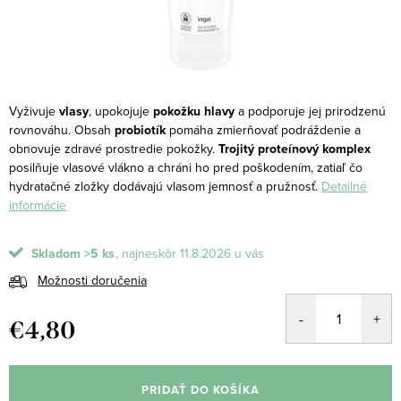
Vyživuje
vlasy
, upokojuje
pokožku hlavy
a podporuje jej prirodzenú
rovnováhu.
Obsah
probiotík
pomáha zmierňovať podráždenie a
obnovuje zdravé prostredie pokožky.
Trojitý proteínový komplex
posilňuje vlasové vlákno a chráni ho pred poškodením, zatiaľ čo
hydratačné zložky dodávajú vlasom jemnosť a pružnosť.
Detailné
informácie
Skladom
>5 ks
11.8.2026
Možnosti doručenia
€4,80
Jednotková
cena:
PRIDAŤ DO KOŠÍKA