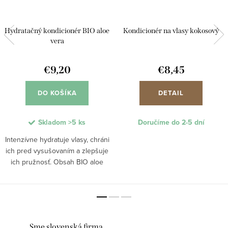
Hydratačný kondicionér BIO aloe
Kondicionér na vlasy kokosový
vera
€9,20
€8,45
DO KOŠÍKA
DETAIL
Skladom
>5 ks
Doručíme do 2-5 dní
Intenzívne hydratuje vlasy, chráni
ich pred vysušovaním a zlepšuje
ich pružnosť. Obsah BIO aloe
vera pomáha uzamykať vlhkosť
vo vlasovom vlákne a obnovuje
ich prirodzenú hebkosť.
Kondicionér...
Sme slovenská firma