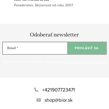
Poradenstvo. Skúsenosti od roku 2007.
Odoberať newsletter
Email
PRIHLÁSIŤ SA
Vložením e-mailu súhlasíte s
podmienkami ochrany osobných údajov
Z
á
+421907723471
p
shop
@
bior.sk
ä