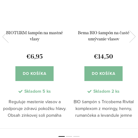
BIOTURM šampón na mastné
Bema BIO šampón na časté
vlasy
umývanie vlasov
€6,95
€14,50
DO KOŠÍKA
DO KOŠÍKA
Skladom
5 ks
Skladom
2 ks
Reguluje mastenie vlasov a
BIO šampón s Tricobema Rivital
podporuje zdravú pokožku hlavy.
komplexom z moringy, henny,
Obsah zinkovej soli pomáha
rumančeka a levandule jemne
obnoviť prirodzenú rovnováhu a
čistí, vyživuje a obnovuje
predchádza rýchlemu
prirodzenú rovnováhu pokožky
premasteniu. Výťažky z brezy a
hlavy. Prírodné zloženie šampónu