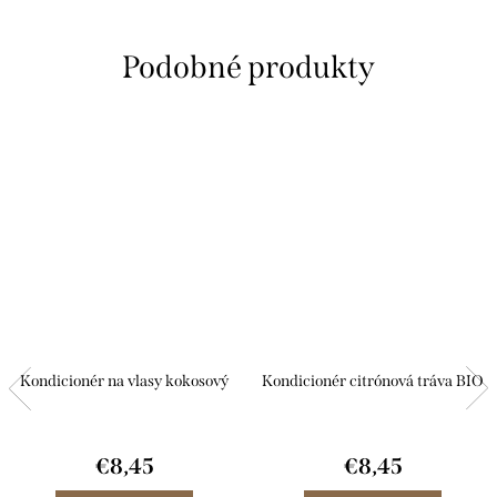
citrónu osviežujú, dodávajú...
hydratuje, posilňuje...
Kondicionér na vlasy kokosový
Kondicionér citrónová tráva BIO
€8,45
€8,45