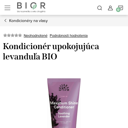
Prejsť
N
na
obsah
Kondicionéry na vlasy
K
Neohodnotené
Podrobnosti hodnotenia
Kondicionér upokojujúca
levanduľa BIO