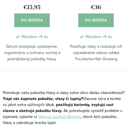
€15,95
€36
DO KOŠÍKA
DO KOŠÍKA
Skladom
>5 ks
Skladom
>5 ks
Sérum poskytuje upokojenie,
Posilňuje vlasy a redukuje ich
regeneráciu a ochranu suchej a
vypadávanie vlasov vďaka
podráždenej pokožky hlavy.
Tricobema Hair Growing
Zjemňuje svrbenie, podporuje
komplexu s morským
hydratáciu a zdravý vzhľad,
glykogénom, rozmarínom a
vhodné pri lupinách, psoriáze
moringou. Podporuje rast vlasov
O
alebo neurodermatitíde.
a predlžuje ich rastovú fázu pre
v
hustejšiu...
Potrebuje vaša pokožka hlavy a vlasy extra silnú dávku starostlivosti?
l
Trápi vás šupinatá pokožka, vlasy či lupiny?
Vlasové séra a toniká
sú plné extra výživných látok,
posilňujú korienky, zvyšujú rast
á
vlasov a ošetrujú pokožku hlavy.
Ak potrebujete vyriešiť problém s
d
lupinami, vyberte si
vlasové tonikum Bioturm
, ktoré lieči pokožku
a
hlavy a zabraňuje tvorbe lupín.