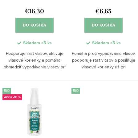
d
k
u
€16,30
€6,65
t
k
o
DO KOŠÍKA
DO KOŠÍKA
t
v
o
Skladom
>5 ks
Skladom
>5 ks
v
Podporuje rast vlasov, aktivuje
Pomáha proti vypadávaniu vlasov,
vlasové korienky a pomáha
podporuje rast vlasov a posilňuje
obmedziť vypadávanie vlasov pri
vlasové korienky už pri
hormonálnom oslabení či strese.
každodennej starostlivosti. Kofeín
Ľahké bezoplachové zloženie s
stimuluje pokožku hlavy, glycerín
kofeínom podporuje hustotu
udržiava hydratáciu a aktívne
BIO
BIO
vlasov, posilňuje...
látky...
-10 %