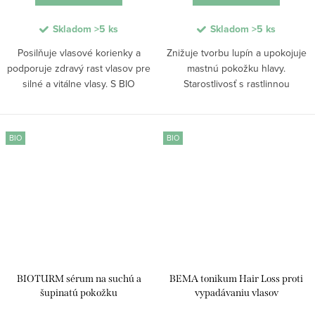
Skladom
>5 ks
Skladom
>5 ks
Posilňuje vlasové korienky a
Znižuje tvorbu lupín a upokojuje
podporuje zdravý rast vlasov pre
mastnú pokožku hlavy.
silné a vitálne vlasy. S BIO
Starostlivosť s rastlinnou
pŕhľavou a brezou tinktúra
kyselinou mliečnou pomáha
harmonizuje pokožku hlavy,
regulovať tvorbu lupín
zanecháva vlasy jemné, pružné a
spôsobených hubovými
BIO
BIO
lesklé, pričom...
infekciami. Upokojuje
podráždenú pokožku,...
BIOTURM sérum na suchú a
BEMA tonikum Hair Loss proti
šupinatú pokožku
vypadávaniu vlasov