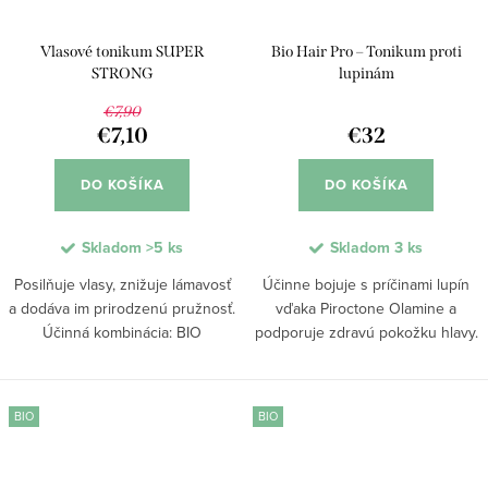
Vlasové tonikum SUPER
Bio Hair Pro – Tonikum proti
STRONG
lupinám
€7,90
€7,10
€32
DO KOŠÍKA
DO KOŠÍKA
Skladom
>5 ks
Skladom
3 ks
Posilňuje vlasy, znižuje lámavosť
Účinne bojuje s príčinami lupín
a dodáva im prirodzenú pružnosť.
vďaka Piroctone Olamine a
Účinná kombinácia: BIO
podporuje zdravú pokožku hlavy.
bambusový extrakt a proteínový
Extrakty z amazonského
komplex vyživuje vlasy od
dažďového pralesa upokojujú
korienkov po končeky bez
podráždenie a znižujú
BIO
BIO
zaťaženia. Zlepšuje...
začervenanie. Olej z vlašských...