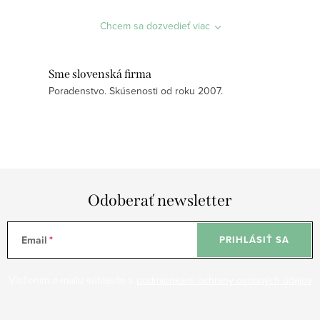
c
i
Chcem sa dozvedieť viac
e
p
r
Sme slovenská firma
Poradenstvo. Skúsenosti od roku 2007.
v
k
y
v
ý
p
Odoberať newsletter
i
s
u
Email
PRIHLÁSIŤ SA
Vložením e-mailu súhlasíte s
podmienkami ochrany osobných údajov