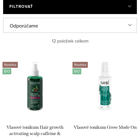
FILTROVAŤ
R
Odporúčame
a
Najlacnejšie
12
položiek celkom
d
e
Najdrahšie
V
n
Novinka
Novinka
ý
Najpredávanejšie
BIO
BIO
i
p
e
Abecedne
i
p
s
r
p
o
r
d
Vlasové tonikum Hair growth
Vlasové tonikum Grow Mode On
o
u
activating scalp caffeine &
KerascalpTM