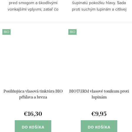
pred smogom a škodlivými
šupinatú pokožku hlavy. Sada
vonkajšími vplyvmi, zatiaľ čo
proti suchým lupinám a citlivej
stimulácia rastu vlasov podporuje
pokožke hlavy kombinuje
hustejšiu a zdravšiu štruktúru.
šampón a sérum s prírodným
Obsahuje Açaí olej, morský
zložením. Produkty účinne
BIO
BIO
glykogén a...
upokojujú svrbenie,...
Posilňujúca vlasová tinktúra BIO
BIOTURM vlasové tonikum proti
pŕhľava a breza
lupinám
€16,30
€9,95
DO KOŠÍKA
DO KOŠÍKA