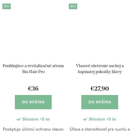
Growing obsahujúce morský
s výťažkami acai, morského
BIO
BIO
glykogén, rozmarín, moringu a
glykogénu, BIO...
strom...
Posilňujúce a revitalizačné sérum
Vlasové ošetrenie suchej a
Bio Hair Pro
šupinatej pokožky hlavy
€36
€27,90
DO KOŠÍKA
DO KOŠÍKA
Skladom
>5 ks
Skladom
>5 ks
Poskytuje účinnú ochranu vlasov
Úľava a starostlivosť pre suchú a