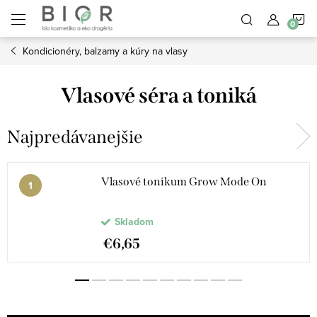
Prejsť
N
na
obsah
Kondicionéry, balzamy a kúry na vlasy
K
Vlasové séra a toniká
Najpredávanejšie
Vlasové tonikum Grow Mode On
Skladom
€6,65