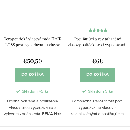
Terapeutická vlasová rada HAIR
Posilňujúci a revitalizačný
LOSS proti vypadávaniu vlasov
vlasový balíček proti vypadávaniu
vlasov
€50,50
€68
DO KOŠÍKA
DO KOŠÍKA
Skladom
>5 ks
Skladom
5 ks
Účinná ochrana a posilnenie
Komplexná starostlivosť proti
vlasov proti vypadávaniu a
vypadávaniu vlasov s
vplyvom znečistenia. BEMA Hair
revitalizačnými a posilňujúcimi
Loss šampón a tonikum s
účinkami. Balíček obsahuje Bio
komplexom Tricobema Hair
Hair Pro šampón, masku a sérum