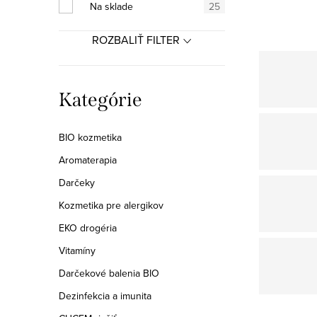
a
Na sklade
25
n
ROZBALIŤ FILTER
e
l
Preskočiť
Kategórie
kategórie
BIO kozmetika
Aromaterapia
Darčeky
Kozmetika pre alergikov
EKO drogéria
Vitamíny
Darčekové balenia BIO
Dezinfekcia a imunita