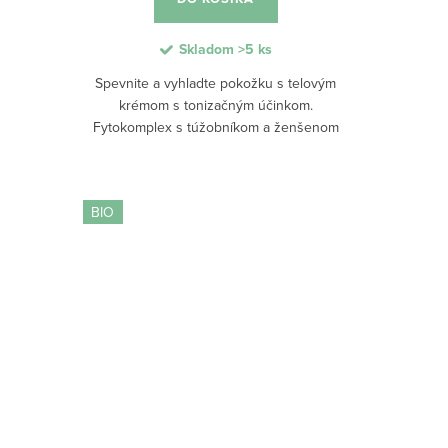
Skladom
>5 ks
Spevnite a vyhladte pokožku s telovým
krémom s tonizačným účinkom.
Fytokomplex s túžobníkom a ženšenom
spolu so sójovými izoflavónmi podporuje
elasticitu, regeneráciu a zlepšuje štruktúru
pokožky....
BIO