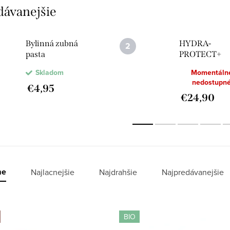
dávanejšie
Bylinná zubná
HYDRA-
pasta
PROTECT+
regeneračný
Skladom
Momentáln
nočný krém
nedostupn
€4,95
€24,90
me
Najlacnejšie
Najdrahšie
Najpredávanejšie
BIO