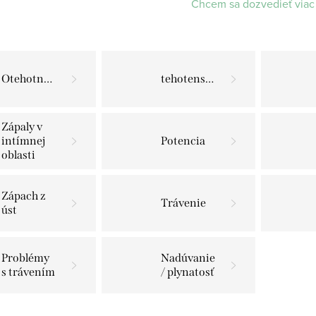
Chcem sa dozvedieť viac
Otehotnenie
tehotenstvo
Zápaly v
intímnej
Potencia
oblasti
Zápach z
Trávenie
úst
Problémy
Nadúvanie
s trávením
/ plynatosť