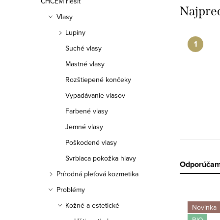
CHCEM riešiť
Najpre
Vlasy
Lupiny
Suché vlasy
Mastné vlasy
Rozštiepené končeky
Vypadávanie vlasov
Farbené vlasy
Jemné vlasy
Poškodené vlasy
Svrbiaca pokožka hlavy
R
Odporúča
Prírodná pleťová kozmetika
a
Problémy
V
d
Kožné a estetické
Novinka
BIO