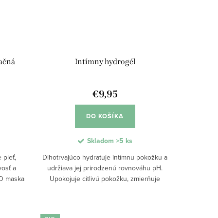
ačná
Intímny hydrogél
€9,95
DO KOŠÍKA
Skladom
>5 ks
 pleť,
Dlhotrvajúco hydratuje intímnu pokožku a
vosť a
udržiava jej prirodzenú rovnováhu pH.
IO maska
Upokojuje citlivú pokožku, zmierňuje
novou a
podráždenie a poskytuje komfort.
drým...
Prípravok je vhodný pre každodennú...