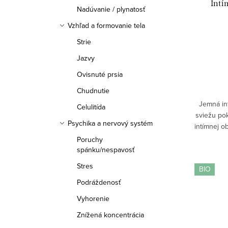
Intí
Nadúvanie / plynatosť
Vzhľad a formovanie tela
Strie
Jazvy
Ovisnuté prsia
Chudnutie
Jemná int
Celulitída
sviežu po
Psychika a nervový systém
intímnej o
hydratáci
Poruchy
spánku/nespavosť
Stres
BIO
Podráždenosť
Vyhorenie
Znížená koncentrácia