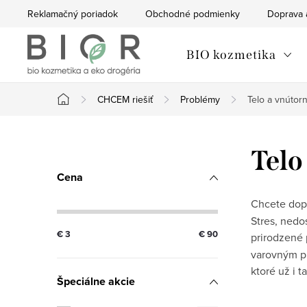
Prejsť
Reklamačný poriadok
Obchodné podmienky
Doprava 
na
obsah
BIO kozmetika
CHCEM riešiť
Problémy
Telo a vnútor
Domov
B
Telo
o
Cena
č
Chcete dopr
Stres, nedo
n
€
3
€
90
prirodzené 
varovným pr
ý
ktoré už i 
Špeciálne akcie
p