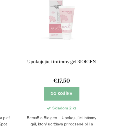
Upokojujúci intímny gél BIOIGEN
€17,50
DO KOŠÍKA
Skladom
2 ks
a pleť
BemaBio BioIgen – Upokojujúci intímny
Spot
gél, ktorý udržiava prirodzené pH a