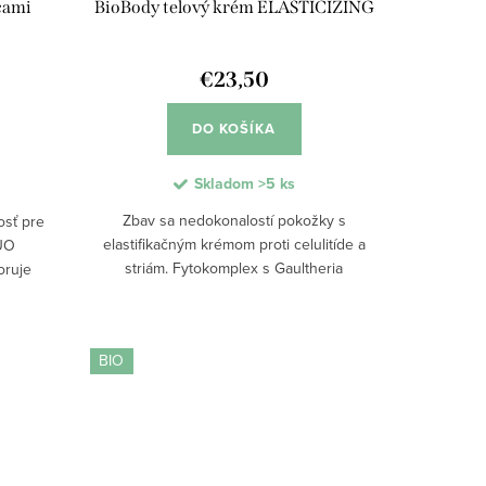
cami
BioBody telový krém ELASTICIZING
€23,50
DO KOŠÍKA
Skladom
>5 ks
Zbav sa nedokonalostí pokožky s
osť pre
elastifikačným krémom proti celulitíde a
DUO
striám. Fytokomplex s Gaultheria
oruje
Procumbens, Gotu Kola, serínom a
nu pred
hydroxyprolínom podporuje tonizáciu a
manček
viditeľne zlepšuje...
BIO