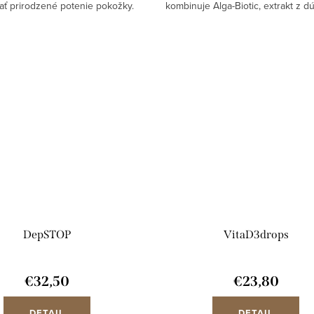
ať prirodzené potenie pokožky.
kombinuje Alga-Biotic, extrakt z 
mplexu Odor-Stop, ricinoleátu
a červených rias a jemný PHA exfol
mu a AHA kyselinám poskytuje...
redukciu tmavých škvŕn a obno
DepSTOP
VitaD3drops
€32,50
€23,80
DETAIL
DETAIL