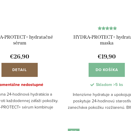
-PROTECT+ hydratačné
HYDRA-PROTECT+ hydrat
sérum
maska
€26,90
€19,90
DETAIL
DO KOŠÍKA
omentálne nedostupné
Skladom
>5 ks
ívna 24-hodinová hydratácia a
Intenzívne hydratuje a upokojuje
oti každodennej záťaži pokožky.
poskytuje 24-hodinovú starostli
PROTECT+ sérum kombinuje
zanecháva pokožku rozžiarenú. B
atačné zložky s ochrannými
s Alga-Gorria®, kyselinou hyaluró
ógiami proti modrému svetlu,
BIO aloe vera chráni pleť pred mo
znečisteniu a...