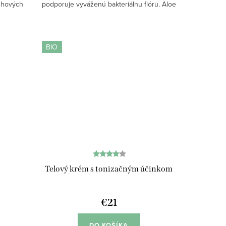
dúhových
podporuje vyváženú bakteriálnu flóru. Aloe
iant pre
vera, nechtík lekársky a kyselina
vu...
hyalurónová prinášajú okamžitú úľavu a
jemnú...
BIO
Telový krém s tonizačným účinkom
€21
DO KOŠÍKA