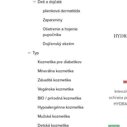
Deti a dojčatá
plienková dermatitída
Zapareniny
Ošetrenie a hojenie
pupočníka
HYDRA
Dojčenský ekzém
Typ
Kozmetika pre diabetikov
Minerálna kozmetika
Zásaditá kozmetika
M
Vegánska kozmetika
Intenz
ochrana pr
BIO / prírodná kozmetika
HYDRA-
Hypoalergénna kozmetika
hydr
technol
Mužská kozmetika
Detská kozmetika