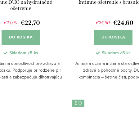
mne DUO na hydratačné
Intímne ošetrenie s brusni
ošetrenie
€22,70
€24,60
€23,90
€25,90
DO KOŠÍKA
DO KOŠÍKA
Skladom
>5 ks
Skladom
>5 ks
ímna starostlivosť pre zdravú a
Jemná a účinná intímna starostliv
kožku. Podporuje prirodzené pH
zdravé a pohodlné pocity. 
blasti a zabezpečuje dlhotrvajúcu
kombinácia – šetrne čistí, podp
u a upokojenie citlivej pokožky.
prirodzené pH a poskytuje ochra
zápalmi. BIO jojobový olej a ru
upokojujú...
BIO