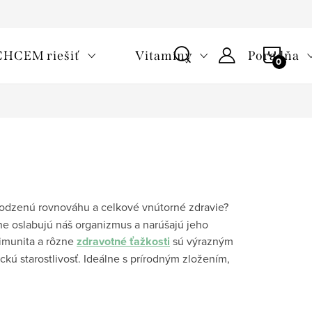
oužívaní cookies
Často kladené otázky
Slovník pojmov
NÁKU
CHCEM riešiť
Vitamíny
Poradňa
KOŠÍ
irodzenú rovnováhu a celkové vnútorné zdravie?
ne oslabujú náš organizmus a narúšajú jeho
 imunita a rôzne
zdravotné ťažkosti
sú výrazným
ckú starostlivosť. Ideálne s prírodným zložením,