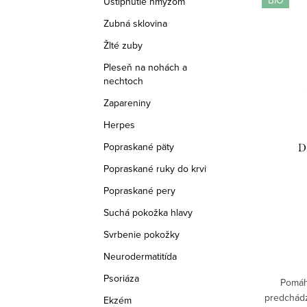
ý
Uštipnutie hmyzom
e
p
Zubná sklovina
n
Žlté zuby
i
i
Pleseň na nohách a
s
nechtoch
e
p
Zapareniny
p
Herpes
r
r
Popraskané päty
D
o
o
Popraskané ruky do krvi
d
d
Popraskané pery
u
Suchá pokožka hlavy
u
Svrbenie pokožky
k
k
Neurodermatitída
t
t
Psoriáza
Pomáh
o
o
predchádz
Ekzém