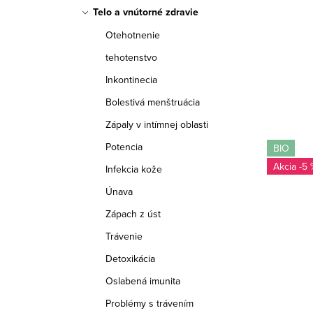
Telo a vnútorné zdravie
Otehotnenie
tehotenstvo
Inkontinecia
Bolestivá menštruácia
Zápaly v intímnej oblasti
Potencia
BIO
-5 
Infekcia kože
Únava
Zápach z úst
Trávenie
Detoxikácia
Oslabená imunita
Problémy s trávením