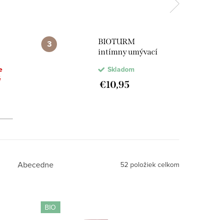
BIOTURM
intímny umývací
gél s výťažkom z
e
Skladom
brusníc
é
€10,95
Abecedne
52
položiek celkom
BIO