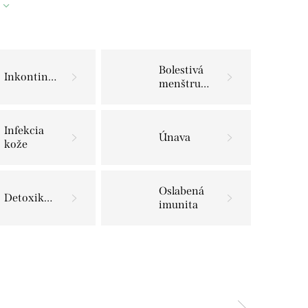
Bolestivá
Inkontinecia
menštruácia
Infekcia
Únava
kože
Oslabená
Detoxikácia
imunita