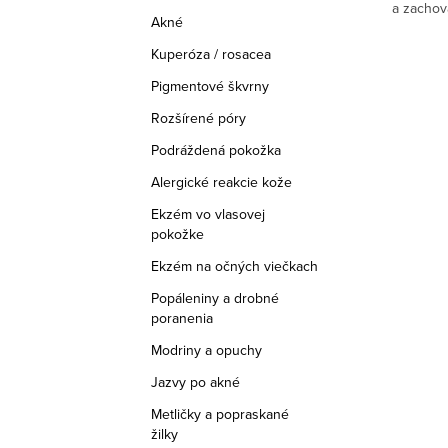
a zachov
v
Akné
v
Vďaka ko
zinočnaté
Kuperóza / rosacea
Pigmentové škvrny
Rozšírené póry
Podráždená pokožka
Alergické reakcie kože
Ekzém vo vlasovej
pokožke
Ekzém na očných viečkach
Popáleniny a drobné
poranenia
Modriny a opuchy
Jazvy po akné
Metličky a popraskané
žilky