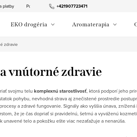
a platby
Podmienky ochrany osobných údajov
+421907723471
Informácia o p
EKO drogéria
Aromaterapia
né zdravie
 a vnútorné zdravie
iať svojmu telu
komplexnú starostlivosť
, ktorá podporí jeho pr
statok pohybu, nevhodná strava aj znečistené prostredie postup
procesy a zdravé fungovanie. Signály ako vyššia únava, znížená
stom, že je čas dopriať si pravidelnú, šetrnú a vyváženú kozmeti
tak unavené telo a pokožku ešte viac nezaťažuje a nenarúša.