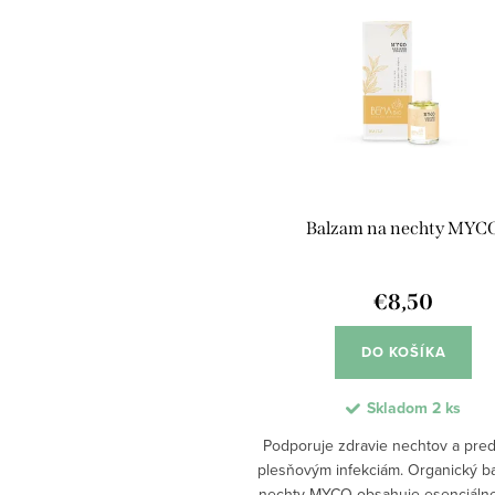
Balzam na nechty MYC
€8,50
DO KOŠÍKA
Skladom
2 ks
Podporuje zdravie nechtov a pre
plesňovým infekciám. Organický b
nechty MYCO obsahuje esenciálne