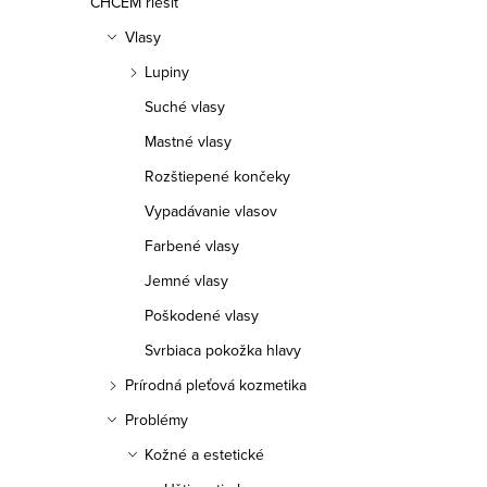
e
CHCEM riešiť
p
n
Vlasy
i
Lupiny
i
Suché vlasy
s
e
Mastné vlasy
p
p
Rozštiepené končeky
r
r
Vypadávanie vlasov
o
Farbené vlasy
o
d
Jemné vlasy
d
Poškodené vlasy
u
u
Svrbiaca pokožka hlavy
k
k
Prírodná pleťová kozmetika
t
t
Problémy
o
Kožné a estetické
o