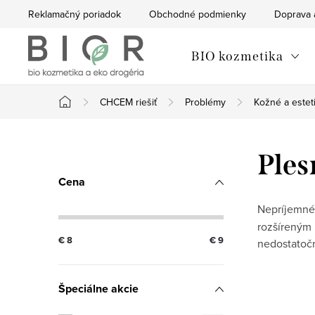
Prejsť
Reklamačný poriadok
Obchodné podmienky
Doprava 
na
obsah
BIO kozmetika
CHCEM riešiť
Problémy
Kožné a estet
Domov
B
Ples
o
Cena
č
Nepríjemné
rozšíreným 
n
€
8
€
9
nedostatočn
ý
Špeciálne akcie
p