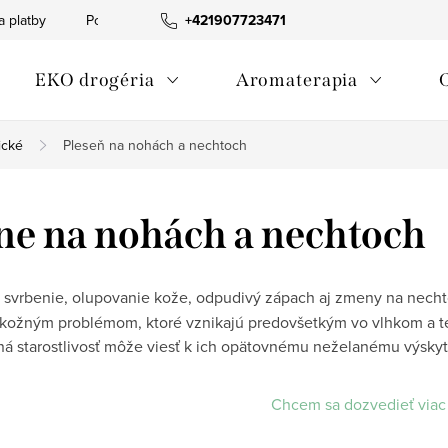
a platby
Podmienky ochrany osobných údajov
+421907723471
Informácia o p
EKO drogéria
Aromaterapia
ické
Pleseň na nohách a nechtoch
ne na nohách a nechtoch
 svrbenie, olupovanie kože, odpudivý zápach aj zmeny na nech
kožným problémom, ktoré vznikajú predovšetkým vo vlhkom a te
á starostlivosť môže viesť k ich opätovnému neželanému výskyt
Chcem sa dozvedieť viac