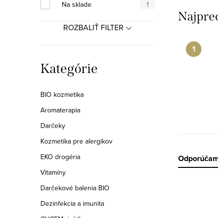
a
Na sklade
1
Najpre
n
ROZBALIŤ FILTER
e
l
Preskočiť
Kategórie
kategórie
BIO kozmetika
Aromaterapia
Darčeky
Kozmetika pre alergikov
EKO drogéria
R
Odporúča
Vitamíny
a
Darčekové balenia BIO
V
d
Dezinfekcia a imunita
ý