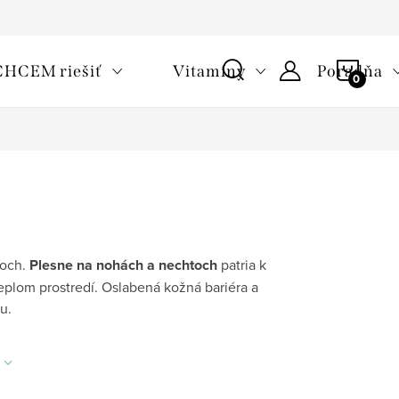
oužívaní cookies
Často kladené otázky
Slovník pojmov
NÁKU
CHCEM riešiť
Vitamíny
Poradňa
KOŠÍ
toch.
Plesne na nohách a nechtoch
patria k
plom prostredí. Oslabená kožná bariéra a
u.