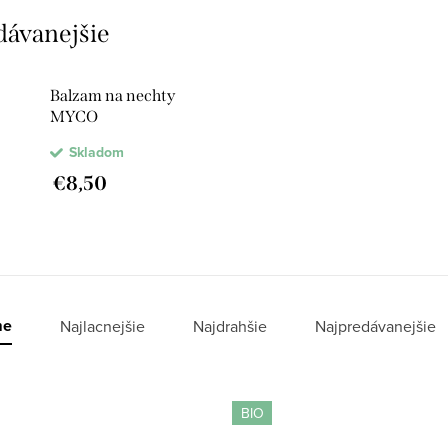
dávanejšie
Balzam na nechty
MYCO
Skladom
€8,50
me
Najlacnejšie
Najdrahšie
Najpredávanejšie
BIO