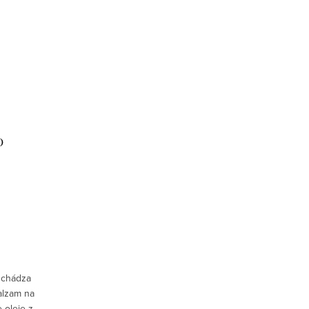
O
dchádza
alzam na
 oleje z