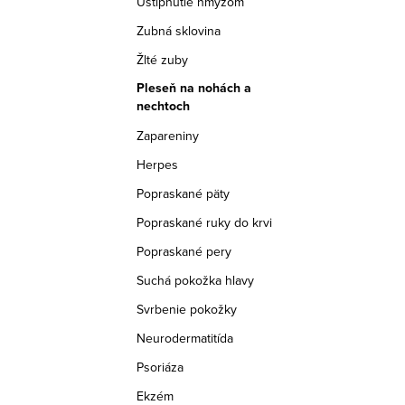
Uštipnutie hmyzom
v
v
Zubná sklovina
Žlté zuby
Pleseň na nohách a
nechtoch
O
Zapareniny
v
Herpes
l
Popraskané päty
á
Popraskané ruky do krvi
d
Popraskané pery
a
Suchá pokožka hlavy
c
Svrbenie pokožky
i
Neurodermatitída
e
Psoriáza
p
Ekzém