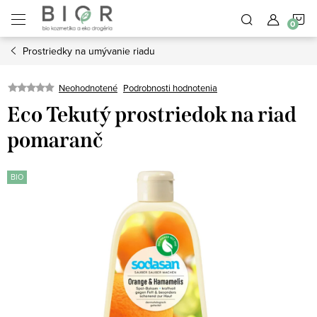
Prejsť
N
na
obsah
Prostriedky na umývanie riadu
K
Neohodnotené
Podrobnosti hodnotenia
Eco Tekutý prostriedok na riad
pomaranč
BIO