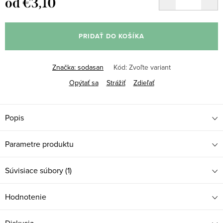
od
€3,10
Jednotková
cena:
PRIDAŤ DO KOŠÍKA
Značka:
sodasan
Kód:
Zvoľte variant
Opýtať sa
Strážiť
Zdieľať
Popis
Parametre produktu
Súvisiace súbory (1)
Hodnotenie