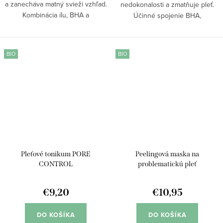
a zanecháva matný svieži vzhľad.
nedokonalosti a zmatňuje pleť.
Kombinácia ílu, BHA a
Účinné spojenie BHA,
niacinamidu účinne odstraňuje
niacinamidu a zeleného čaju
nečistoty a podporuje čistenie
pomáha regulovať maz a
pleti do hĺbky. Pomáha redukovať
predchádzať vzniku vyrážok.
BIO
BIO
rozšírené...
Viditeľne sťahuje póry a
zanecháva...
Pleťové tonikum PORE
Peelingová maska na
CONTROL
problematickú pleť
€9,20
€10,95
DO KOŠÍKA
DO KOŠÍKA