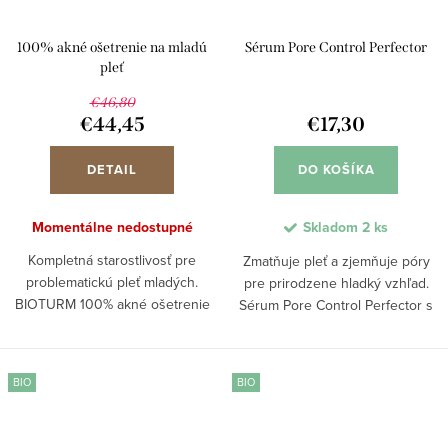
100% akné ošetrenie na mladú
Sérum Pore Control Perfector
pleť
€46,80
€44,45
€17,30
DETAIL
DO KOŠÍKA
Momentálne nedostupné
Skladom
2 ks
Kompletná starostlivosť pre
Zmatňuje pleť a zjemňuje póry
problematickú pleť mladých.
pre prirodzene hladký vzhľad.
BIOTURM 100% akné ošetrenie
Sérum Pore Control Perfector s
kombinuje pleťové mydlo, masku
patentovaným komplexom
s peelingovým efektom, masku
Evermat™ a BIO kvetom
zo zeleného ílu a pleťový fluid,
sedmokrásky reguluje tvorbu
BIO
BIO
ktoré jemne čistia,...
kožného mazu, znižuje...