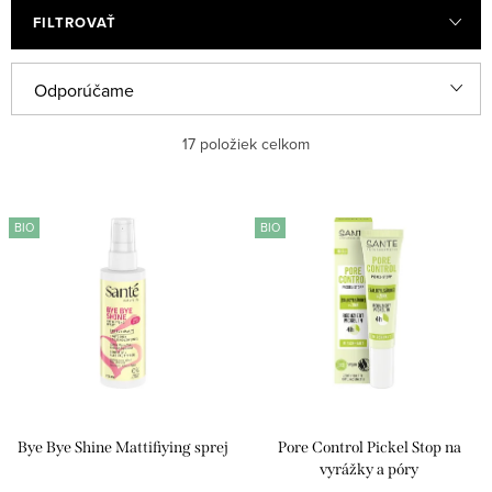
FILTROVAŤ
R
Odporúčame
a
Najlacnejšie
17
položiek celkom
d
e
Najdrahšie
V
n
BIO
BIO
ý
Najpredávanejšie
i
p
e
Abecedne
i
p
s
r
p
o
r
d
Bye Bye Shine Mattifiying sprej
Pore Control Pickel Stop na
o
u
vyrážky a póry