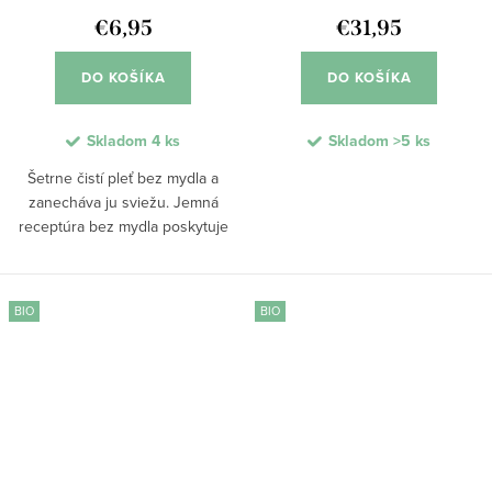
€6,95
€31,95
DO KOŠÍKA
DO KOŠÍKA
Skladom
4 ks
Skladom
>5 ks
Šetrne čistí pleť bez mydla a
zanecháva ju sviežu. Jemná
receptúra bez mydla poskytuje
šetrné čistenie, ktoré nevysušuje
pleť a vytvára jemnú penu. Vďaka
účinnému zloženiu redukuje
BIO
BIO
prebytočný maz...