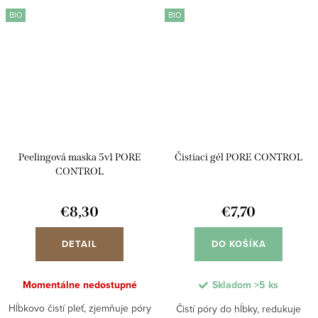
prebytočný maz. Podporuje
minimalizuje začervenanie a
BIO
BIO
čistenie...
zlepšuje jej celkový vzhľad....
Peelingová maska 5v1 PORE
Čistiaci gél PORE CONTROL
CONTROL
€8,30
€7,70
DETAIL
DO KOŠÍKA
Momentálne nedostupné
Skladom
>5 ks
Hĺbkovo čistí pleť, zjemňuje póry
Čistí póry do hĺbky, redukuje