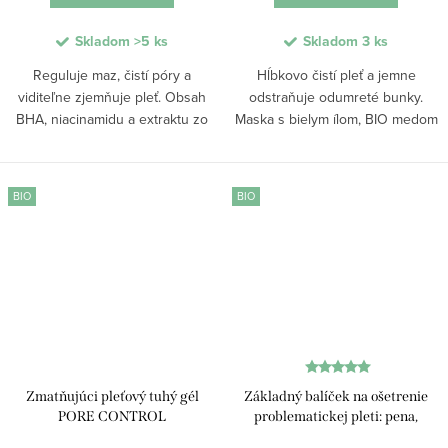
Skladom
>5 ks
Skladom
3 ks
Reguluje maz, čistí póry a
Hĺbkovo čistí pleť a jemne
viditeľne zjemňuje pleť. Obsah
odstraňuje odumreté bunky.
BHA, niacinamidu a extraktu zo
Maska s bielym ílom, BIO medom
zeleného čaju podporuje hĺbkové
a lakto-intenzívnym komplexom
čistenie bez podráždenia. Pri
podporuje regeneráciu a
pravidelnom používaní pomáha
upokojenie pokožky, zlepšuje
BIO
BIO
znižovať tvorbu...
rovnováhu mastnej a...
Zmatňujúci pleťový tuhý gél
Základný balíček na ošetrenie
PORE CONTROL
problematickej pleti: pena,
tonikum a fluid