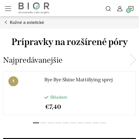
Prejsť
N
na
obsah
Kožné a estetické
K
Prípravky na rozšírené póry
Najpredávanejšie
Bye Bye Shine Mattifiying sprej
Skladom
€7,40