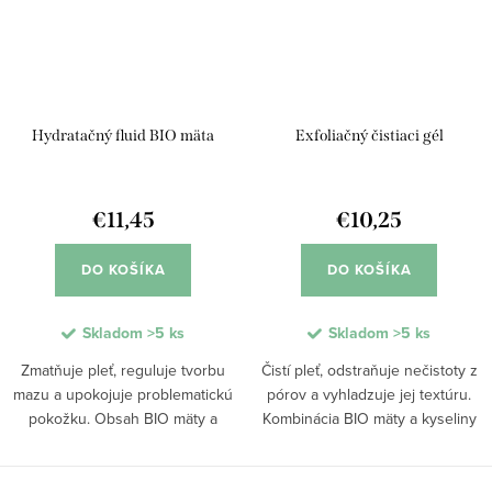
Hydratačný fluid BIO mäta
Exfoliačný čistiaci gél
€11,45
€10,25
DO KOŠÍKA
DO KOŠÍKA
Skladom
>5 ks
Skladom
>5 ks
Zmatňuje pleť, reguluje tvorbu
Čistí pleť, odstraňuje nečistoty z
mazu a upokojuje problematickú
pórov a vyhladzuje jej textúru.
pokožku. Obsah BIO mäty a
Kombinácia BIO mäty a kyseliny
kyseliny salicylovej pomáha
salicylovej z vŕbovej kôry pomáha
sťahovať póry, pôsobí
redukovať upchávanie pórov a
antibakteriálne a podporuje
podporuje čistejší vzhľad pleti....