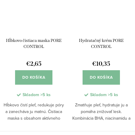
Hĺbkovo čistiaca maska PORE
Hydratačný krém PORE
CONTROL
CONTROL
€2,65
€10,35
DO KOŠÍKA
DO KOŠÍKA
Skladom
>5 ks
Skladom
>5 ks
Hĺbkovo čistí pleť, redukuje póry
Zmatňuje pleť, hydratuje ju a
a zanecháva ju matnú. Čistiaca
pomáha znižovať lesk.
maska s obsahom aktívneho
Kombinácia BHA, niacinamidu a
uhlia, BHA kyseliny a niacinamidu
extraktu zo zeleného čaju
účinne odstraňuje nečistoty aj
podporuje rovnováhu pokožky,