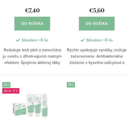
d
k
u
€7,40
€5,60
t
k
o
DO KOŠÍKA
DO KOŠÍKA
t
v
o
Skladom
>5 ks
Skladom
>5 ks
v
Redukuje lesk pleti a zanecháva
Rýchlo upokojuje vyrážky, znižuje
ju sviežu s dlhotrvajúcim matným
začervenanie. Antibakteriálne
efektom. Spojenie aktívnej látky
zloženie s kyselina salicylová a
EverMat™ a hydratačného
zinok pôsobí priamo na vznik
glycerínu pomáha regulovať maz
vyrážok, upokojuje zápaly a
bez vysušovania. Pleť zostáva
redukuje začervenanie. Pomáha
BIO
BIO
vyvážená,...
čistiť póry,...
-5 %