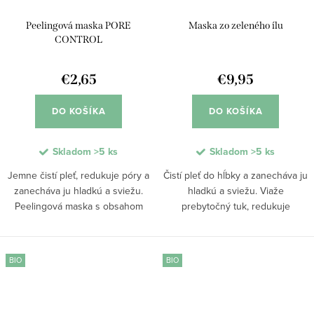
Peelingová maska PORE
Maska zo zeleného ílu
CONTROL
€2,65
€9,95
DO KOŠÍKA
DO KOŠÍKA
Skladom
>5 ks
Skladom
>5 ks
Jemne čistí pleť, redukuje póry a
Čistí pleť do hĺbky a zanecháva ju
zanecháva ju hladkú a sviežu.
hladkú a sviežu. Viaže
Peelingová maska s obsahom
prebytočný tuk, redukuje
BHA kyseliny, niacinamidu a BIO
podráždenie a obnovuje
zeleného čaju účinne odstraňuje
rovnováhu pokožky. Pravidelné
odumreté bunky bez
používanie regeneruje a
BIO
BIO
podráždenia. Podporuje...
upokojuje pleť, zanecháva ju
jemnú,...