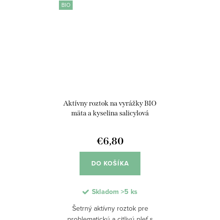
BIO
čistejší vzhľad pleti. Fluid...
Aktívny roztok na vyrážky BIO
mäta a kyselina salicylová
€6,80
DO KOŠÍKA
Skladom
>5 ks
Šetrný aktívny roztok pre
problematickú a citlivú pleť s