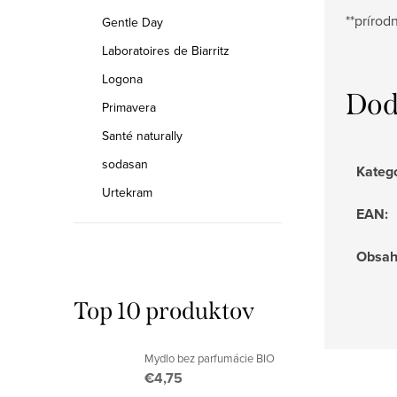
**prírod
Gentle Day
Laboratoires de Biarritz
Logona
Dod
Primavera
Santé naturally
sodasan
Kateg
Urtekram
EAN
:
Obsa
Top 10 produktov
Mydlo bez parfumácie BIO
€4,75