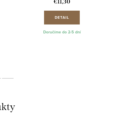
€11,30
DETAIL
Doručíme do 2-5 dní
Mo