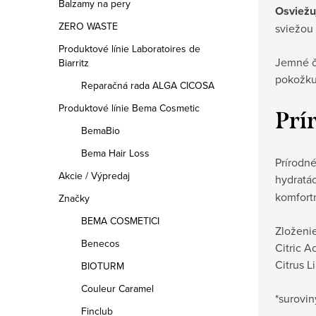
Balzamy na pery
Osviežu
ZERO WASTE
sviežou
Produktové línie Laboratoires de
Jemné či
Biarritz
pokožku
Reparačná rada ALGA CICOSA
Produktové línie Bema Cosmetic
Prí
BemaBio
Bema Hair Loss
Prírodn
Akcie / Výpredaj
hydratá
komfort
Značky
BEMA COSMETICI
Zloženie
Benecos
Citric A
Citrus L
BIOTURM
Couleur Caramel
*surovi
Finclub