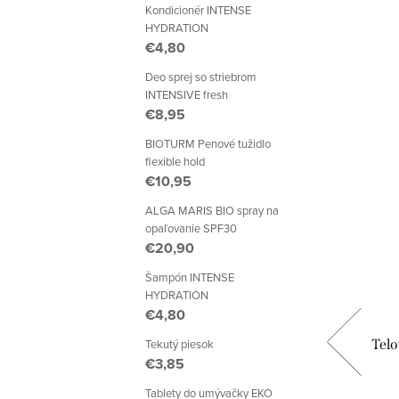
Kondicionér INTENSE
HYDRATION
€4,80
Deo sprej so striebrom
INTENSIVE fresh
€8,95
BIO
BIOTURM Penové tužidlo
flexible hold
€10,95
ALGA MARIS BIO spray na
opaľovanie SPF30
€20,90
Šampón INTENSE
HYDRATION
€4,80
Tekutý piesok
rie
HAPPINESS telové mlieko BIO
Telo
€3,85
pomaranč a mango
Tablety do umývačky EKO