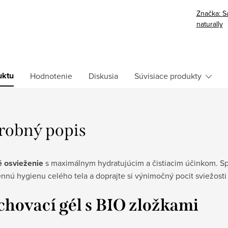
Značka:
S
naturally
uktu
Hodnotenie
Diskusia
Súvisiace produkty
robný popis
é osvieženie
s maximálnym hydratujúcim a čistiacim účinkom. S
nú hygienu celého tela a doprajte si výnimočný pocit sviežosti
chovací gél s BIO zložkami