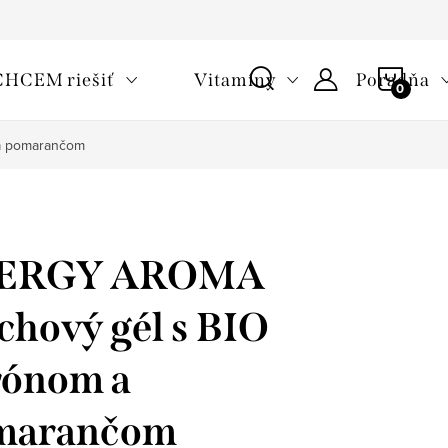
oužívaní cookies
Často kladené otázky
Slovník pojmov
NÁKU
CHCEM riešiť
Vitamíny
Poradňa
KOŠÍ
a pomarančom
ERGY AROMA
chový gél s BIO
rónom a
marančom