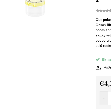
Čistí
poko
Obsah
BI
počas spr
zložky vyt
podporuje
celú rodin
Skla
Možn
€4,
Jedno
cena: