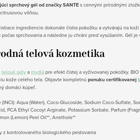
júci sprchový gél od značky SANTE
s cennými prírodnými zložk
 citrusovou vôňou.
stiace ingrediencie dokonale čistia pokožku a vytvárajú na kož
 počas sprchovania a následne ju chráni pred vysúšaním. Gél j
rodná telová kozmetika
é
telové gély
a
mydlá
pre efekt čistej a vyživovanej pokožky. BIO
ciu kože celého tela. Objavte kompletnú
ponuku certifikovanej
ný domáci kúpeľ.
 (INCI): Aqua (Water), Coco-Glucoside, Sodium Coco-Sulfate, So
cid, PCA Ethyl Cocoyl Arginate, Potassium Sorbate, Parfum (Fragr
imon (Lemon) Peel Oil**, Anethole**
ny z kontrolovaného biologického pestovania