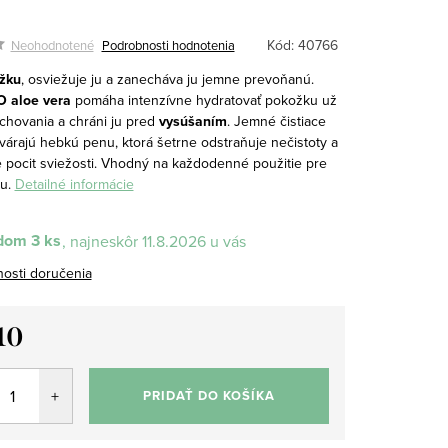
Kód:
40766
Neohodnotené
Podrobnosti hodnotenia
žku
, osviežuje ju a zanecháva ju jemne prevoňanú.
O aloe vera
pomáha intenzívne hydratovať pokožku už
chovania a chráni ju pred
vysúšaním
. Jemné čistiace
várajú hebkú penu, ktorá šetrne odstraňuje nečistoty a
 pocit sviežosti. Vhodný na každodenné použitie pre
u.
Detailné informácie
dom
3 ks
11.8.2026
osti doručenia
10
tková
PRIDAŤ DO KOŠÍKA