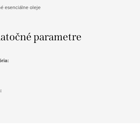
né esenciálne oleje
atočné parametre
ória
:
h
: