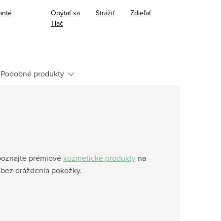
anté
Opýtať sa
Strážiť
Zdieľať
Tlač
Podobné produkty
poznajte prémiové
kozmetické produkty
na
 bez dráždenia pokožky.