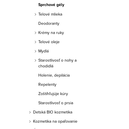
a
Sprchové gély
n
Telové mlieka
e
Deodoranty
Krémy na ruky
l
Telové oleje
Mydlá
Starostlivosť o nohy a
chodidlá
Holenie, depilácia
Repelenty
Zoštíhľujúje kúry
Starostlivosť o prsia
Detská BIO kozmetika
Kozmetika na opaľovanie