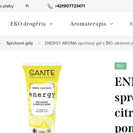
a platby
Podmienky ochrany osobných údajov
+421907723471
Informácia o p
EKO drogéria
Aromaterapia
Sprchové gély
ENERGY AROMA sprchový gél s BIO citrónom 
BIO
EN
spr
cit
po