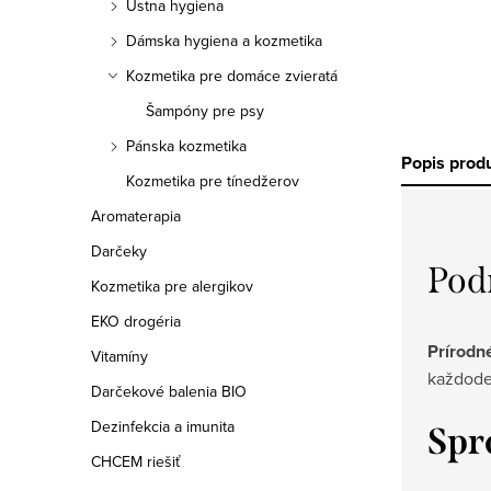
Ústna hygiena
Dámska hygiena a kozmetika
Kozmetika pre domáce zvieratá
Šampóny pre psy
Pánska kozmetika
Popis prod
Kozmetika pre tínedžerov
Aromaterapia
Darčeky
Pod
Kozmetika pre alergikov
EKO drogéria
Prírodn
Vitamíny
každoden
Darčekové balenia BIO
Dezinfekcia a imunita
Spr
CHCEM riešiť