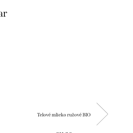
ar
Telové mlieko ružové BIO
Te