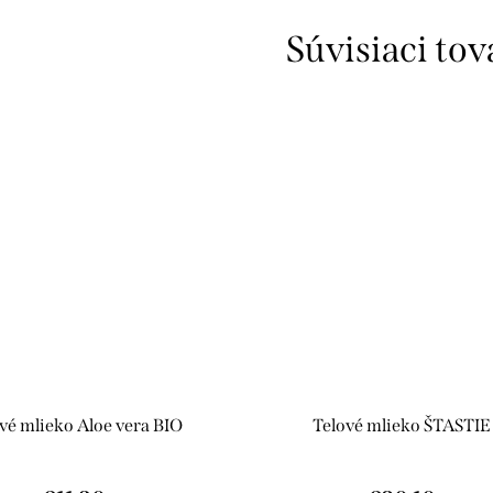
Súvisiaci tov
vé mlieko Aloe vera BIO
Telové mlieko ŠTASTIE