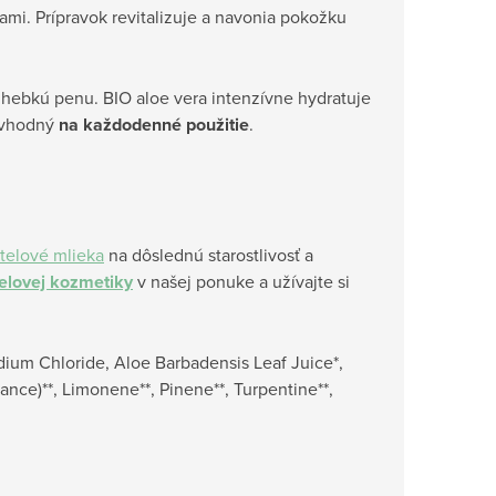
ami. Prípravok revitalizuje a navonia pokožku
i hebkú penu. BIO aloe vera intenzívne hydratuje
e vhodný
na každodenné použitie
.
telové mlieka
na dôslednú starostlivosť a
telovej kozmetiky
v našej ponuke a užívajte si
dium Chloride, Aloe Barbadensis Leaf Juice*,
ance)**, Limonene**, Pinene**, Turpentine**,