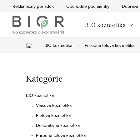
Prejsť
Reklamačný poriadok
Obchodné podmienky
Doprava 
na
obsah
BIO kozmetika
BIO kozmetika
Prírodná telová kozmetika
Domov
B
Preskočiť
Kategórie
o
kategórie
č
BIO kozmetika
n
Vlasová kozmetika
Pleťová kozmetika
ý
Dekoratívna kozmetika
p
Prírodná telová kozmetika