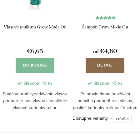
Vlasové tonikum Grow Mode On
Šampón Grow Mode On
€6,65
€4,80
od
DO KOŠÍKA
DETAIL
Skladom
>5 ks
Skladom
>5 ks
Pomáha proti vypadávaniu vlasov,
Pri pravidelnom používaní
podporuje rast vlasov a posilňuje
pomáha podporiť rast vlasov,
vlasové korienky už pri
posilniť korienky a zlepšiť hustotu
každodennej starostlivosti. Kofeín
účesu. Kofeín stimuluje pokožku
Dostupné varianty
+ ďalšie
stimuluje pokožku hlavy, glycerín
hlavy, glycerín chráni pred
udržiava hydratáciu a aktívne
vysušením a aktívne látky
látky...
pomáhajú obmedziť...