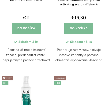
o
u
activating scalp caffeine &
d
KerascalpTM
k
u
€11
€16,30
t
k
o
DO KOŠÍKA
DO KOŠÍKA
t
v
o
Skladom
3 ks
Skladom
>5 ks
v
Pomáha účinne eliminovať
Podporuje rast vlasov, aktivuje
zápach, predchádzať vzniku
vlasové korienky a pomáha
nepríjemných pachov a zachovať
obmedziť vypadávanie vlasov pri
prirodzené potenie pokožky.
hormonálnom oslabení či strese.
Vďaka komplexu Odor-Stop,
Ľahké bezoplachové zloženie s
ricinoleátu zinočnatému a AHA
kofeínom podporuje hustotu
Novinka
Novinka
kyselinám poskytuje...
vlasov, posilňuje...
BIO
BIO