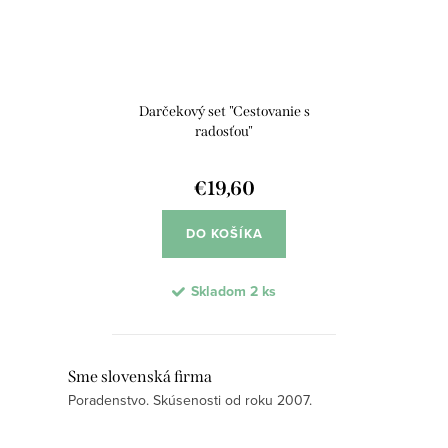
Darčekový set "Cestovanie s
radosťou"
€19,60
DO KOŠÍKA
Skladom
2 ks
O
Sme slovenská firma
Poradenstvo. Skúsenosti od roku 2007.
v
l