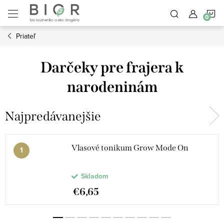
Prejsť
N
na
obsah
Priateľ
K
Darčeky pre frajera k
narodeninám
Najpredávanejšie
Vlasové tonikum Grow Mode On
Skladom
€6,65