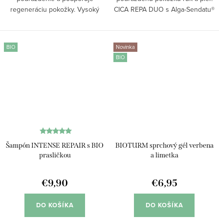
regeneráciu pokožky. Vysoký
CICA REPA DUO s Alga-Sendatu®
podiel aloe vera (50 %) prináša
extraktom a 100 % prírodným
okamžité upokojenie pokožky pri
zložením obnovuje povrchové
podráždení, po opaľovaní či
vrstvy pokožky, zlepšuje jej
BIO
Novinka
uštipnutí. Obsah...
pružnosť a poskytuje...
BIO
Šampón INTENSE REPAIR s BIO
BIOTURM sprchový gél verbena
prasličkou
a limetka
€9,90
€6,95
DO KOŠÍKA
DO KOŠÍKA