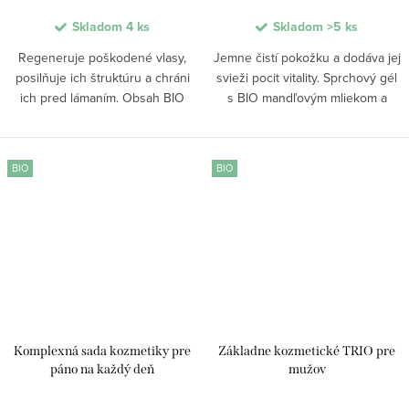
Skladom
4 ks
Skladom
>5 ks
Regeneruje poškodené vlasy,
Jemne čistí pokožku a dodáva jej
posilňuje ich štruktúru a chráni
svieži pocit vitality. Sprchový gél
ich pred lámaním. Obsah BIO
s BIO mandľovým mliekom a
prasličky, Inca Inchi oleja a aloe
osviežujúcimi tónmi verbeny a
vera pomáha hĺbkovo vyživovať
limetky zanecháva pokožku
vlasové vlákno a obnovovať jeho
zamatovo hebkú, hydratovanú a
BIO
BIO
prirodzenú...
jemnú na dotyk....
Komplexná sada kozmetiky pre
Základne kozmetické TRIO pre
páno na každý deň
mužov