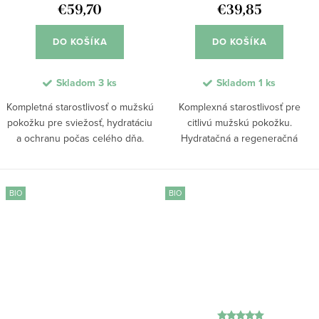
€59,70
€39,85
DO KOŠÍKA
DO KOŠÍKA
Skladom
3 ks
Skladom
1 ks
Kompletná starostlivosť o mužskú
Komplexná starostlivosť pre
pokožku pre sviežosť, hydratáciu
citlivú mužskú pokožku.
a ochranu počas celého dňa.
Hydratačná a regeneračná
Sada obsahuje energizujúci
starostlivosť. Prírodné zložky, ako
sprchový gél, penu na holenie,
konopný a jojobový olej, BIO
hydratačný krém po holení a
mandľové mlieko a aktívny lakto-
BIO
BIO
výživujúci krém...
intenzívny komplex,...