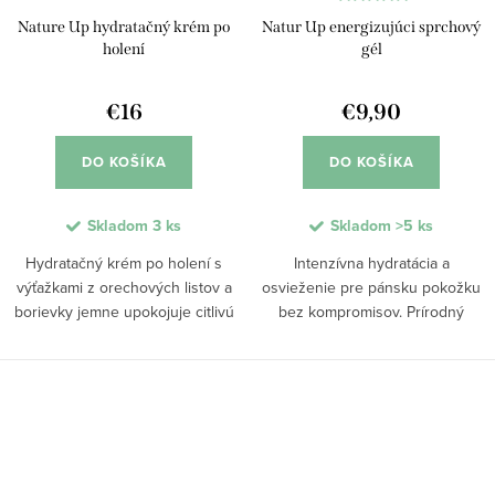
Nature Up hydratačný krém po
Natur Up energizujúci sprchový
holení
gél
€16
€9,90
DO KOŠÍKA
DO KOŠÍKA
Skladom
3 ks
Skladom
>5 ks
Hydratačný krém po holení s
Intenzívna hydratácia a
výťažkami z orechových listov a
osvieženie pre pánsku pokožku
borievky jemne upokojuje citlivú
bez kompromisov. Prírodný
pokožku, hydratuje ju do hĺbky a
sprchový gél s výťažkami
obnovuje prirodzené pH. Jeho
orechových listov, borievky a
ľahká BIO textúra sa rýchlo
esenciálnych olejov jemne čistí,
vstrebáva,...
zjemňuje pokožku a podporuje...