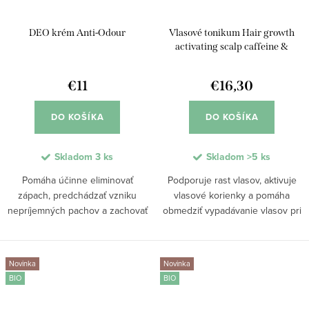
DEO krém Anti-Odour
Vlasové tonikum Hair growth
activating scalp caffeine &
KerascalpTM
€11
€16,30
DO KOŠÍKA
DO KOŠÍKA
Skladom
3 ks
Skladom
>5 ks
Pomáha účinne eliminovať
Podporuje rast vlasov, aktivuje
zápach, predchádzať vzniku
vlasové korienky a pomáha
nepríjemných pachov a zachovať
obmedziť vypadávanie vlasov pri
prirodzené potenie pokožky.
hormonálnom oslabení či strese.
Vďaka komplexu Odor-Stop,
Ľahké bezoplachové zloženie s
ricinoleátu zinočnatému a AHA
kofeínom podporuje hustotu
Novinka
Novinka
kyselinám poskytuje...
vlasov, posilňuje...
BIO
BIO