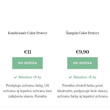
Kondicionér Color Protect
Šampón Color Protect
€11
€9,90
DO KOŠÍKA
DO KOŠÍKA
Skladom
>5 ks
Skladom
>5 ks
Poskytuje ochranu farby, UV
Pomáha chrániť farbu pred
ochranu aj tepelnú ochranu bez
blednutím, podporuje lesk vlasov,
zaťaženia vlasov. Pomáha
ochranu farby aj tepelnú ochranu
redukovať krepovatenie, uľahčuje
pri fénovaní či žehlení. Jemné
rozčesávanie a podporuje lesk
bezsulfátové zloženie redukuje