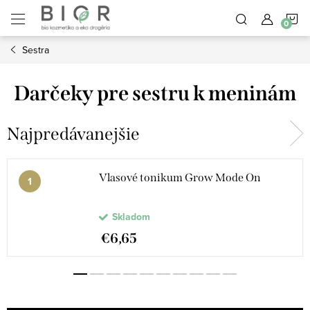
Prejsť
N
na
obsah
Sestra
K
Darčeky pre sestru k meninám
Najpredávanejšie
Vlasové tonikum Grow Mode On
Skladom
€6,65