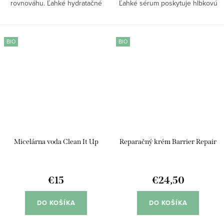
rovnováhu. Ľahké hydratačné
Ľahké sérum poskytuje hĺbkovú
sérum pomáha udržiavať
hydratáciu a pomáha zlepšiť
optimálnu úroveň vlhkosti a
vzhľad tmavých škvŕn či stôp po
posilňuje kožnú bariéru. Vďaka
akné. Podporuje prirodzenú
BIO
BIO
obsahu glycerínu...
obnovu pleti,...
Micelárna voda Clean It Up
Reparačný krém Barrier Repair
€15
€24,50
DO KOŠÍKA
DO KOŠÍKA