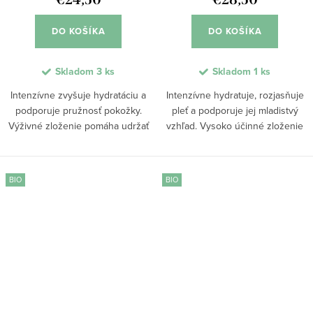
DO KOŠÍKA
DO KOŠÍKA
Skladom
3 ks
Skladom
1 ks
Intenzívne zvyšuje hydratáciu a
Intenzívne hydratuje, rozjasňuje
podporuje pružnosť pokožky.
pleť a podporuje jej mladistvý
Výživné zloženie pomáha udržať
vzhľad. Vysoko účinné zloženie
optimálnu vlhkosť, zlepšuje
pomáha zjednocovať tón pleti,
elasticitu a chráni pleť pred
redukovať známky starnutia a
vysúšaním. Aktívne látky
zlepšovať jej elasticitu. Vďaka
BIO
BIO
podporujú regeneráciu,...
aktívnym...