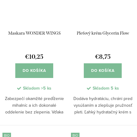
Maskara WONDER WINGS
Pleťový krém Glycerin Flow
€10,25
€8,75
DO KOŠÍKA
DO KOŠÍKA
Skladom
>5 ks
Skladom
5 ks
Zabezpečí okamžité predĺženie
Dodáva hydratáciu, chráni pred
mihalníc a ich dokonalé
vysúšaním a zlepšuje pružnosť
oddelenie bez zlepenia. Vďaka
pleti. Ľahký hydratačný krém s
zložkám ako peptidy, ricínový olej
obsahom glycerínu pomáha
a arginín podporuje rast mihalníc
udržiavať optimálnu úroveň
a ich posilnenie. Ideálna na
vlhkosti a pôsobí ako denný
BIO
BIO