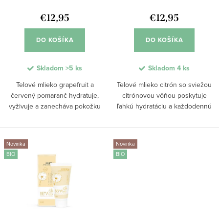
d
k
u
€12,95
€12,95
t
k
o
DO KOŠÍKA
DO KOŠÍKA
t
v
o
Skladom
>5 ks
Skladom
4 ks
v
Telové mlieko grapefruit a
Telové mlieko citrón so sviežou
červený pomaranč hydratuje,
citrónovou vôňou poskytuje
vyživuje a zanecháva pokožku
ľahkú hydratáciu a každodennú
jemnú a pružnú bez mastného
starostlivosť o pokožku. Rýchlo
pocitu. Svieža citrusová vôňa
sa vstrebáva, nezanecháva
spríjemní každodennú
mastný film a pokožku zanecháva
Novinka
Novinka
starostlivosť a dodá pocit
jemnú, hebkú a...
BIO
BIO
energie.