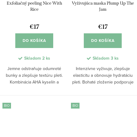
Exfoliačný peeling Nice With
Vyživujúca maska Plump Up The
Rice
Jam
€17
€17
DO KOŠÍKA
DO KOŠÍKA
Skladom
2 ks
Skladom
3 ks
Jemne odstraňuje odumreté
Intenzívne vyživuje, zlepšuje
bunky a zlepšuje textúru pleti.
elasticitu a obnovuje hydratáciu
Kombinácia AHA kyselín a
pleti. Bohaté zloženie podporuje
prírodných zložiek podporuje
tvorbu kolagénu, pomáha
exfoliáciu, čistí póry a napomáha
vyhladzovať jemné linky a
obnove pokožky. Pleť je po
zanecháva pleť viditeľne
BIO
BIO
použití hladšia,...
pevnejšiu. Vďaka...