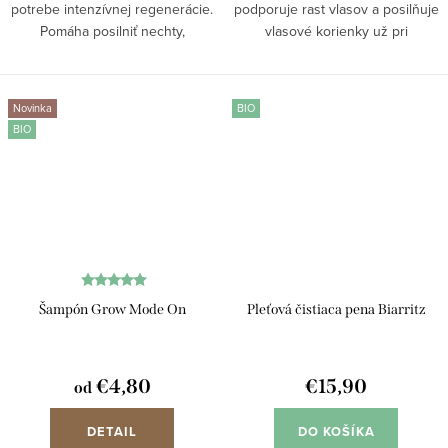
potrebe intenzívnej regenerácie.
podporuje rast vlasov a posilňuje
Pomáha posilniť nechty,
vlasové korienky už pri
podporuje rast nechtov, znižuje
každodennej starostlivosti. Kofeín
lámavosť nechtov a hydratuje
stimuluje pokožku hlavy, glycerín
kožtičku. Pre zdravší vzhľad a
udržiava hydratáciu a aktívne
Novinka
BIO
pevnejšie...
látky...
BIO
Šampón Grow Mode On
Pleťová čistiaca pena Biarritz
€4,80
€15,90
od
DETAIL
DO KOŠÍKA