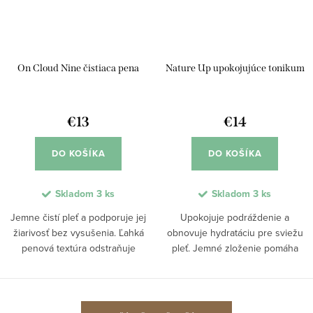
On Cloud Nine čistiaca pena
Nature Up upokojujúce tonikum
€13
€14
DO KOŠÍKA
DO KOŠÍKA
Skladom
3 ks
Skladom
3 ks
Jemne čistí pleť a podporuje jej
Upokojuje podráždenie a
žiarivosť bez vysušenia. Ľahká
obnovuje hydratáciu pre sviežu
penová textúra odstraňuje
pleť. Jemné zloženie pomáha
nečistoty a zároveň pomáha
redukovať začervenanie a chráni
chrániť pokožku pred voľnými
pokožku pred vonkajšími vplyvmi.
radikálmi. Vďaka prírodným
Kombinácia účinných látok
O
zložkám podporuje...
podporuje regeneráciu,...