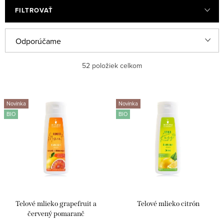
FILTROVAŤ
R
Odporúčame
a
Najlacnejšie
52
položiek celkom
d
e
Najdrahšie
V
n
Novinka
Novinka
ý
Najpredávanejšie
BIO
BIO
i
p
e
Abecedne
i
p
s
r
p
o
r
d
Telové mlieko grapefruit a
Telové mlieko citrón
o
u
červený pomaranč