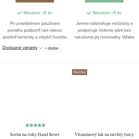
Skladom
>5 ks
Skladom
>5 ks
Pri pravidelnom používaní
Jemne odstraňuje nečistoty a
pomáha podporiť rast vlasov,
podporuje čistenie pleti bez
posilniť korienky a zlepšiť hustotu
narušenia jej rovnováhy. Vďaka
účesu. Kofeín stimuluje pokožku
enzýmom a riasam zlepšuje
Dostupné varianty
+ ďalšie
hlavy, glycerín chráni pred
rozjasnenie pleti a pomáha pri
vysušením a aktívne látky
hydratácii. Ideálna na
pomáhajú obmedziť...
každodenné použitie aj ako...
Novinka
Krém na ruky Hand Reset
Vitamínový lak na nechty Juicy