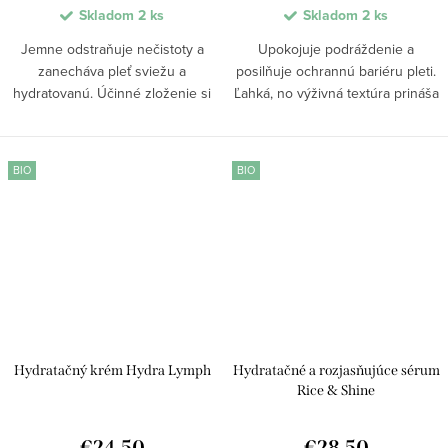
Skladom
2 ks
Skladom
2 ks
Jemne odstraňuje nečistoty a
Upokojuje podráždenie a
zanecháva pleť sviežu a
posilňuje ochrannú bariéru pleti.
hydratovanú. Účinné zloženie si
Ľahká, no výživná textúra prináša
poradí s make-upom aj zvyškami
okamžitý komfort a pomáha
znečistenia bez podráždenia.
redukovať začervenanie. Aktívne
Pomáha upokojiť pokožku,
látky podporujú regeneráciu,
BIO
BIO
redukovať začervenanie a...
zvyšujú odolnosť...
Hydratačný krém Hydra Lymph
Hydratačné a rozjasňujúce sérum
Rice & Shine
€24,50
€28,50