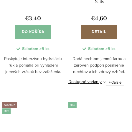
Nails
€3,40
€4,60
DO KOŠÍKA
DETAIL
Skladom
>5 ks
Skladom
>5 ks
Poskytuje intenzívnu hydratáciu
Dodá nechtom jemnú farbu a
rúk a pomáha pri vyhladení
zároveň podporí posilnenie
jemných vrások bez zaťaženia.
nechtov a ich zdravý vzhľad.
Vďaka zložkám ako bakuchiol a
Vďaka zložkám ako mandľový olej
Dostupné varianty
+ ďalšie
aloe vera podporuje regeneráciu
a vitamín E zabezpečuje výživu
pokožky a jej hebkosť. Ideálny po
nechtov a vyhladenie povrchu.
umývaní rúk...
Ideálny pri lámavých...
Novinka
BIO
BIO