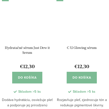
každodenné...
posilňovač...
Hydratačné sérum Just Dew it
C U Glowing sérum
Serum
€12,30
€12,30
DO KOŠÍKA
DO KOŠÍKA
Skladom
>5 ks
Skladom
>5 ks
Dodáva hydratáciu, osviežuje pleť
Rozjasňuje pleť, zjednocuje tón a
a podporuje jej prirodzenú
redukuje pigmentové škvrny.