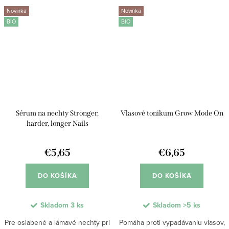
vlasov aj hebkosť. Ideálny pri
krepovatenie, posilňuje vlasové
Novinka
Novinka
stylingu, fénovaní...
vlákno a...
BIO
BIO
Sérum na nechty Stronger,
Vlasové tonikum Grow Mode On
harder, longer Nails
€5,65
€6,65
DO KOŠÍKA
DO KOŠÍKA
Skladom
3 ks
Skladom
>5 ks
Pre oslabené a lámavé nechty pri
Pomáha proti vypadávaniu vlasov,