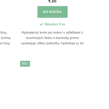
€16
DO KOŠÍKA
Skladom
3 ks
živu,
Hydratačný krém po holení s výťažkami z
e krémy
orechových listov a borievky jemne
a fúzy,
upokojuje citlivú pokožku, hydratuje ju do
ujú.
hĺbky a obnovuje prirodzené pH. Jeho
-age...
ľahká BIO textúra sa rýchlo vstrebáva,...
BIO