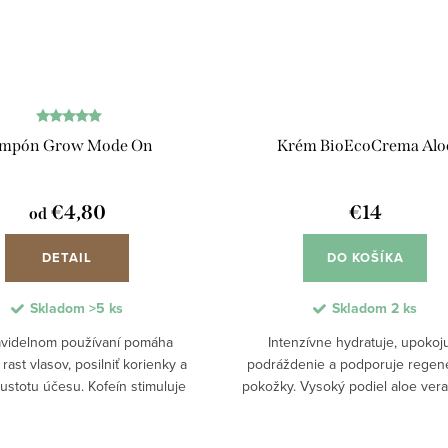
mpón Grow Mode On
Krém BioEcoCrema Alo
€4,80
€14
od
DETAIL
DO KOŠÍKA
Skladom
>5 ks
Skladom
2 ks
ravidelnom používaní pomáha
Intenzívne hydratuje, upokoj
rast vlasov, posilniť korienky a
podráždenie a podporuje regen
hustotu účesu. Kofeín stimuluje
pokožky. Vysoký podiel aloe vera
u hlavy, glycerín chráni pred
prináša okamžité upokojenie poko
ním a aktívne látky pomáhajú
podráždení, po opaľovaní či ušti