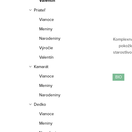
Valentín
Priateľ
Vianoce
Meniny
Narodeniny
Komplexná 
pokožk
Výročie
starostliv
Valentín
a jojobo
aktívn
Kamarát
Vianoce
BIO
Meniny
Narodeniny
Dedko
Vianoce
Meniny