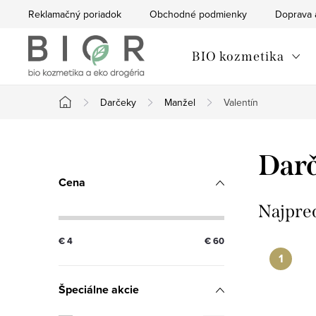
Prejsť
Reklamačný poriadok
Obchodné podmienky
Doprava 
na
obsah
BIO kozmetika
Darčeky
Manžel
Valentín
Domov
B
Darč
o
Cena
č
Najpre
n
€
4
€
60
ý
Špeciálne akcie
p