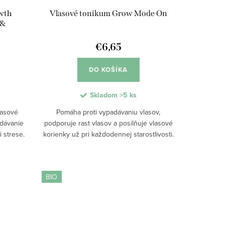
wth
Vlasové tonikum Grow Mode On
 &
€6,65
DO KOŠÍKA
Skladom
>5 ks
lasové
Pomáha proti vypadávaniu vlasov,
dávanie
podporuje rast vlasov a posilňuje vlasové
 strese.
korienky už pri každodennej starostlivosti.
ofeínom
Kofeín stimuluje pokožku hlavy, glycerín
uje...
udržiava hydratáciu a aktívne látky...
BIO