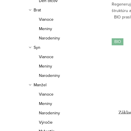
Deň otcov
Regeneruje
Brat
štruktúru 
BIO prasl
Vianoce
pomáha hĺ
Meniny
a ob
Narodeniny
BIO
Syn
Vianoce
Meniny
Narodeniny
Manžel
Vianoce
Meniny
Zákla
Narodeniny
Výročie