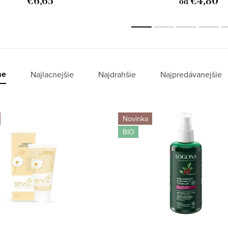
€6,65
€4,80
od
me
Najlacnejšie
Najdrahšie
Najpredávanejšie
Novinka
BIO