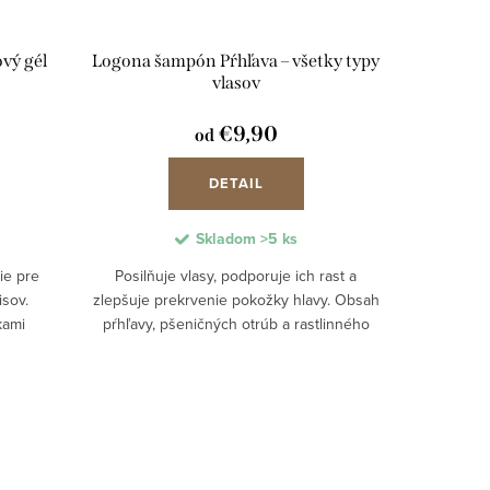
vý gél
Logona šampón Pŕhľava – všetky typy
vlasov
€9,90
od
DETAIL
Skladom
>5 ks
ie pre
Posilňuje vlasy, podporuje ich rast a
sov.
zlepšuje prekrvenie pokožky hlavy. Obsah
kami
pŕhľavy, pšeničných otrúb a rastlinného
ciálnych
glycerínu pomáha vlasom získať
ožku a
prirodzenú hebkosť, vzdušnosť a zdravý
lesk....