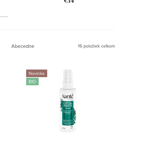
€14
Abecedne
16
položiek celkom
Novinka
BIO