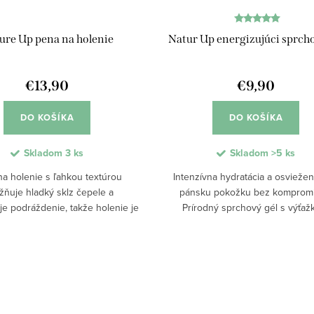
ure Up pena na holenie
Natur Up energizujúci sprcho
€13,90
€9,90
DO KOŠÍKA
DO KOŠÍKA
Skladom
3 ks
Skladom
>5 ks
a holenie s ľahkou textúrou
Intenzívna hydratácia a osviežen
ňuje hladký sklz čepele a
pánsku pokožku bez kompromi
je podráždenie, takže holenie je
Prírodný sprchový gél s výťaž
né a šetrné k pokožke. Vďaka
orechových listov, borievky a esen
nému zloženiu s výťažkami z
olejov jemne čistí, zjemňuje pok
orechových listov a...
podporuje...