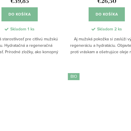
€39,85
€26,50
DO KOŠÍKA
DO KOŠÍKA
Skladom
1 ks
Skladom
2 ks
starostlivosť pre citlivú mužskú
Aj mužská pokožka si zaslúži vý
u. Hydratačná a regeneračná
regeneráciu a hydratáciu. Objavt
osť. Prírodné zložky, ako konopný
proti vráskam a ošetrujúce oleje n
vý olej, BIO mandľové mlieko a
ktoré chránia, zvlhčujú a vyživ
y lakto-intenzívny komplex,...
Pravidelné používanie prináša anti
BIO