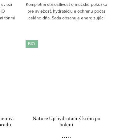
 svieži
Kompletná starostlivosť o mužskú pokožku
BIO
pre sviežosť, hydratáciu a ochranu počas
mi tónmi
celého dňa. Sada obsahuje energizujúci
okožku
sprchový gél, penu na holenie, hydratačný
emnú na
krém po holení a výživujúci krém...
BIO
lmenov:
Nature Up hydratačný krém po
bradu.
holení