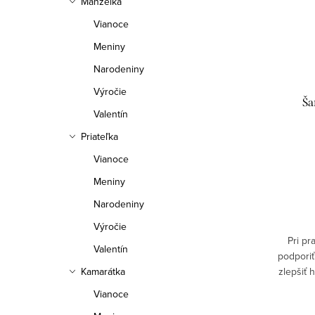
Manželka
Vianoce
Meniny
Narodeniny
Výročie
Ša
Valentín
Priateľka
Vianoce
Meniny
Narodeniny
Výročie
Pri p
Valentín
podporiť 
Kamarátka
zlepšiť 
pokožk
Vianoce
vysuše