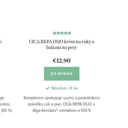
e
CICA REPA DUO krém na ruky a
balzam na pery
€12,90
DO KOŠÍKA
Skladom
>5 ks
uje
Komplexne upokojuje suchú a podráždenú
eráciu
pokožku rúk a pier. CICA REPA DUO s
 (50 %)
Alga-Sendatu® extraktom a 100 %
žky pri
prírodným zložením obnovuje povrchové
pnutí.
vrstvy pokožky, zlepšuje jej pružnosť a