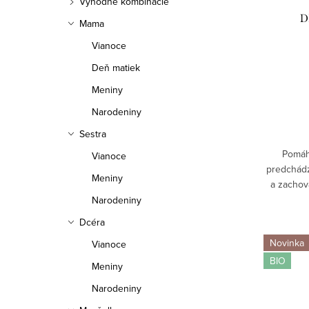
r
Výhodné kombinácie
r
D
Mama
o
o
Vianoce
d
d
Deň matiek
u
u
Meniny
k
Narodeniny
k
Sestra
t
t
Pomáh
Vianoce
o
o
predchádz
Meniny
a zachov
v
v
Vďaka ko
Narodeniny
zinočnaté
Dcéra
Novinka
Vianoce
BIO
Meniny
Narodeniny