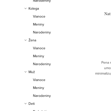
Narodeniny
Kolega
Nat
Vianoce
Meniny
Narodeniny
Žena
Vianoce
Meniny
Pena n
Narodeniny
umož
Muž
minimalizu
pohodl
Vianoce
prírod
Meniny
Narodeniny
Deti