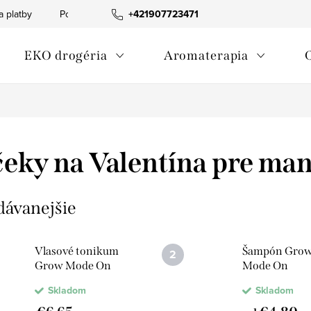
a platby
Podmienky ochrany osobných údajov
+421907723471
Informácia o p
EKO drogéria
Aromaterapia
eky na Valentína pre ma
dávanejšie
Vlasové tonikum
Šampón Gro
Grow Mode On
Mode On
Skladom
Skladom