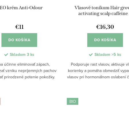
EO krém Anti-Odour
Vlasové tonikum Hair gro
activating scalp caffeine
KerascalpTM
€11
€16,30
DO KOŠÍKA
DO KOŠÍKA
Skladom
3 ks
Skladom
>5 ks
a účinne eliminovať zápach,
Podporuje rast vlasov, aktivuje v
ať vzniku nepríjemných pachov
korienky a pomáha obmedziť vypa
ať prirodzené potenie pokožky.
vlasov pri hormonálnom oslabení či
mplexu Odor-Stop, ricinoleátu
Ľahké bezoplachové zloženie s k
mu a AHA kyselinám poskytuje...
podporuje hustotu vlasov, posilň
BIO