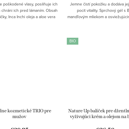
 poškodené vlasy, posilňuje ich
Jemne čistí pokožku a dodáva jej
a chráni ich pred lámaním. Obsah
pocit vitality. Sprchový gél s 
ičky, Inca Inchi oleja a aloe vera
mandľovým mliekom a osviežujúci
bkovo vyživovať vlasové vlákno
verbeny a limetky zanecháva p
novovať jeho prirodzenú...
zamatovo hebkú, hydratovanú a j
dotyk....
BIO
dne kozmetické TRIO pre
Nature Up balíček pre džent
mužov
vyživujúci krém a olejom na 