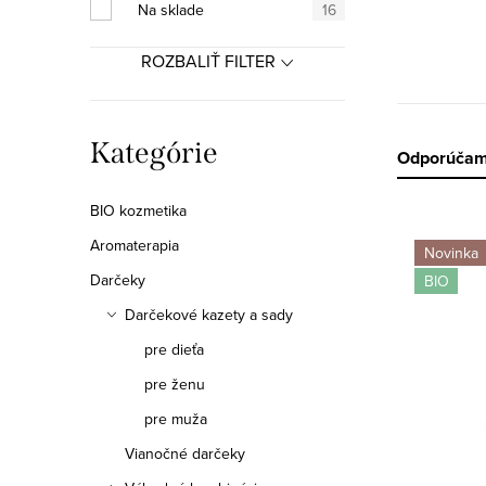
a
Na sklade
16
n
ROZBALIŤ FILTER
e
l
Preskočiť
Kategórie
R
Odporúča
kategórie
a
BIO kozmetika
V
d
Aromaterapia
Novinka
ý
Darčeky
BIO
e
Darčekové kazety a sady
p
n
pre dieťa
i
i
pre ženu
s
e
pre muža
p
p
Vianočné darčeky