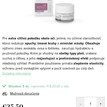
Pre
extra citlivú pokožku okolo očí
, jemná, no účinná starostlivosť,
ktorá redukuje
opuchy
,
tmavé kruhy
a
mimické vrásky
.
Obsahuje
výživnú zmes avokáda, ovsa a ibišteka, zaručujú hydratáciu a
pružnosť pokožky.
Krém je vhodný na
všetky typy pleti
, vrátane
suchej a citlivej, a jeho
rozjasňujúci a protivráskový efekt
podporuje
mladistvý vzhľad. Pravidelné používanie prináša
zlepšenie elasticity
,
ochranu pred vonkajšími vplyvmi a pocit sviežosti po celý deň.
Detailné informácie
Skladom
5 ks
11.8.2026
Možnosti doručenia
€25,50