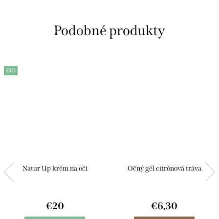
BIO
Natur Up krém na oči
Očný gél citrónová tráva
€20
€6,30