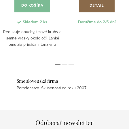
DO KOŠÍKA
DETAIL
Skladom
2 ks
Doručíme do 2-5 dní
Redukuje opuchy, tmavé kruhy a
jemné vrásky okolo očí. Ľahká
emulzia prináša intenzívnu
hydratáciu vďaka kyseline
hyalurónovej a podporuje tvorbu
kolagénu. Kofeín pomáha
zmierniť opuchy, zatiaľ čo...
Sme slovenská firma
Poradenstvo. Skúsenosti od roku 2007.
Odoberať newsletter