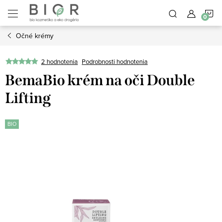
Prejsť
N
na
obsah
Očné krémy
K
2 hodnotenia
Podrobnosti hodnotenia
BemaBio krém na oči Double
Lifting
BIO