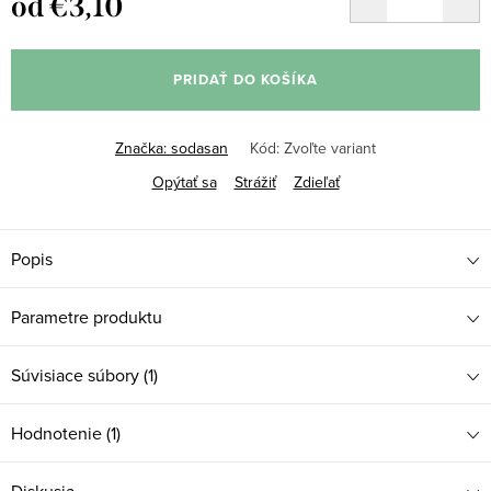
od
€3,10
Jednotková
cena:
PRIDAŤ DO KOŠÍKA
Značka:
sodasan
Kód:
Zvoľte variant
Opýtať sa
Strážiť
Zdieľať
Popis
Parametre produktu
Súvisiace súbory (1)
Hodnotenie (1)