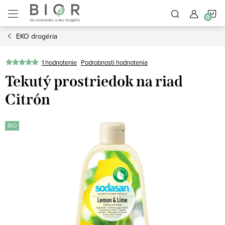
Prejsť
N
na
obsah
EKO drogéria
K
1 hodnotenie
Podrobnosti hodnotenia
Tekutý prostriedok na riad
Citrón
BIO