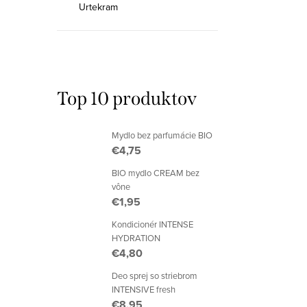
Urtekram
Top 10 produktov
Mydlo bez parfumácie BIO
€4,75
BIO mydlo CREAM bez
vône
€1,95
Kondicionér INTENSE
HYDRATION
€4,80
Deo sprej so striebrom
INTENSIVE fresh
€8,95