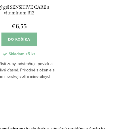
ý gél SENSITIVE CARE s
vitamínom B12
€6,55
DO KOŠÍKA
Skladom
>5 ks
čistí zuby, odstraňuje povlak a
tlivé ďasná. Prírodné zloženie s
m morskej soli a minerálnych
nych častíc účinne odstraňuje
ty bez poškodenia skloviny....
ivosť chrupu
je skutočne závažný problém a často je