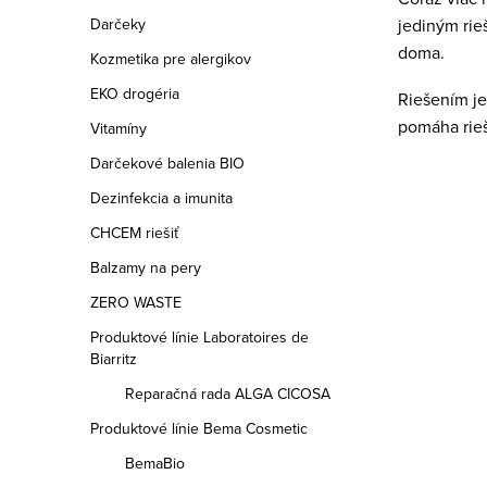
l
Darčeky
jediným rie
á
doma.
Kozmetika pre alergikov
d
EKO drogéria
Riešením j
a
pomáha rieš
Vitamíny
c
Darčekové balenia BIO
i
Dezinfekcia a imunita
e
CHCEM riešiť
p
Balzamy na pery
r
ZERO WASTE
v
Produktové línie Laboratoires de
Biarritz
k
Reparačná rada ALGA CICOSA
y
Produktové línie Bema Cosmetic
v
BemaBio
ý