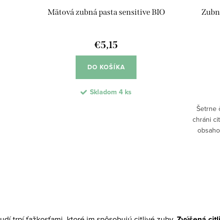
Mätová zubná pasta sensitive BIO
Zubn
€5,15
DO KOŠÍKA
Skladom
4 ks
Šetrne 
chráni ci
obsaho
abrazív
nečisto
udí trpí ťažkosťami, ktoré im spôsobujú citlivé zuby.
Zvýšená citl