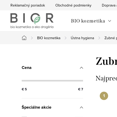
Prejsť
Reklamačný poriadok
Obchodné podmienky
Doprava 
na
obsah
BIO kozmetika
BIO kozmetika
Ústna hygiena
Zubné p
Domov
B
Zubn
o
Cena
č
Najpre
n
€
5
€
7
ý
Špeciálne akcie
p