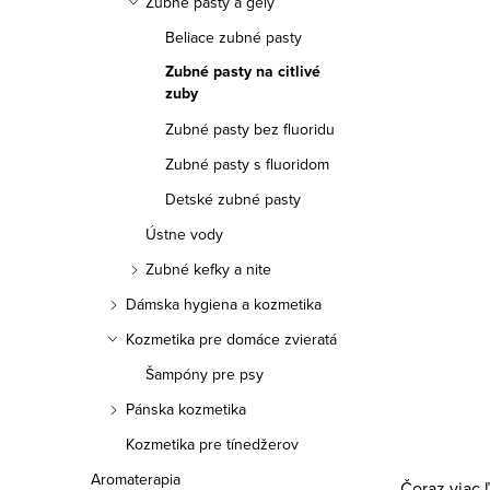
r
Zubné pasty a gély
r
Beliace zubné pasty
o
o
Zubné pasty na citlivé
d
d
zuby
u
Zubné pasty bez fluoridu
u
Zubné pasty s fluoridom
k
k
Detské zubné pasty
t
t
Ústne vody
o
o
Zubné kefky a nite
v
Dámska hygiena a kozmetika
v
Kozmetika pre domáce zvieratá
Šampóny pre psy
Pánska kozmetika
O
Kozmetika pre tínedžerov
v
Aromaterapia
Čoraz viac ľ