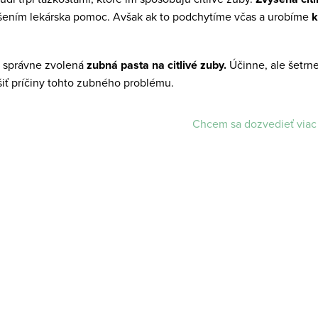
šením lekárska pomoc. Avšak ak to podchytíme včas a urobíme
k
e správne zvolená
zubná pasta na citlivé zuby.
Účinne, ale šetrne
iť príčiny tohto zubného problému.
Chcem sa dozvedieť viac