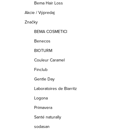
Bema Hair Loss
p
Akcie / Výpredaj
i
Značky
s
BEMA COSMETICI
u
Benecos
BIOTURM
Couleur Caramel
Finclub
Gentle Day
Laboratoires de Biarritz
Logona
Primavera
Santé naturally
sodasan