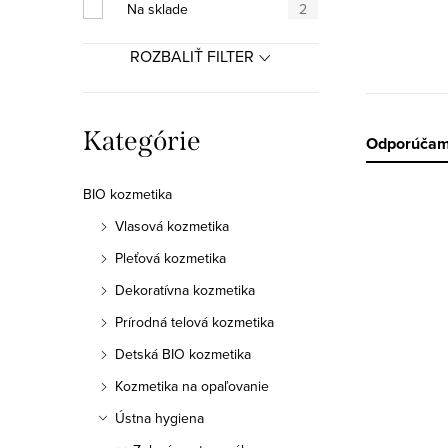
a
Na sklade
2
n
ROZBALIŤ FILTER
e
l
Preskočiť
Kategórie
R
Odporúča
kategórie
a
BIO kozmetika
V
d
Vlasová kozmetika
ý
Pleťová kozmetika
e
p
Dekoratívna kozmetika
n
Prírodná telová kozmetika
i
i
Detská BIO kozmetika
s
e
Kozmetika na opaľovanie
p
p
Ústna hygiena