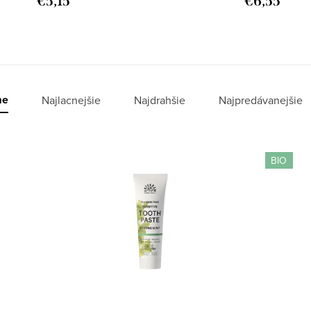
€5,15
€6,55
me
Najlacnejšie
Najdrahšie
Najpredávanejšie
BIO