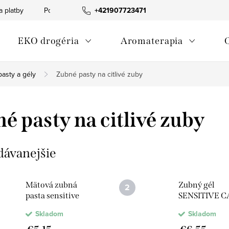
a platby
Podmienky ochrany osobných údajov
+421907723471
Informácia o p
EKO drogéria
Aromaterapia
asty a gély
Zubné pasty na citlivé zuby
é pasty na citlivé zuby
dávanejšie
Mätová zubná
Zubný gél
pasta sensitive
SENSITIVE C
BIO
s vitamínom 
Skladom
Skladom