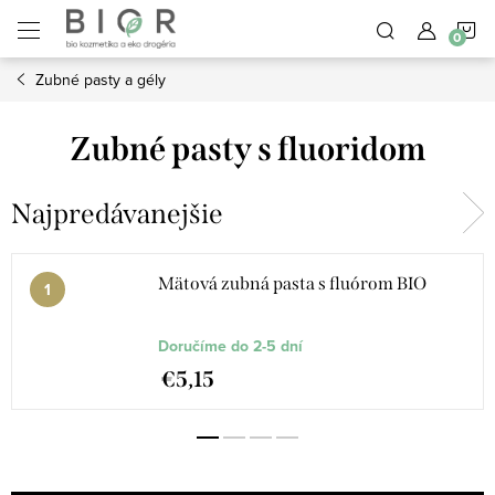
Prejsť
N
na
obsah
Zubné pasty a gély
K
Zubné pasty s fluoridom
Najpredávanejšie
Mätová zubná pasta s fluórom BIO
Doručíme do 2-5 dní
€5,15