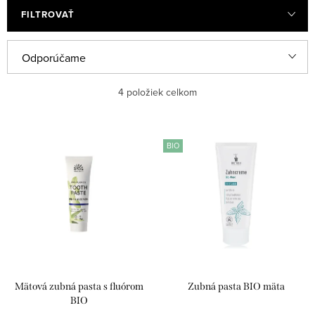
FILTROVAŤ
R
Odporúčame
a
Najlacnejšie
4
položiek celkom
d
e
Najdrahšie
V
n
BIO
ý
Najpredávanejšie
i
p
e
Abecedne
i
p
s
r
p
o
r
d
Mätová zubná pasta s fluórom
Zubná pasta BIO mäta
o
u
BIO