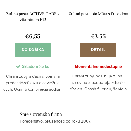
Zubná pasta ACTIVE CARE s
Zubná pasta bio Mäta s fluoridom
vitamínom B12
€6,55
€3,55
DO KOŠÍKA
DETAIL
Skladom
>5 ks
Momentálne nedostupné
Chráni zuby, posilňuje zubnú
Chráni zuby a ďasná, pomáha
sklovinu a podporuje zdravie
predchádzať kazu a osviežuje
ďasien. Obsah fluoridu, šalvie a
dych. Účinná kombinácia sodium
xylitolu pomáha predchádzať
fluoride, xylitolu a BIO šalvie
vzniku zubného kazu a upokojuje
podporuje zdravie ústnej dutiny a
ústnu dutinu. BIO mäta a
bojuje proti baktériám
O
Sme slovenská firma
mentolový olej...
spôsobujúcim zubný...
Poradenstvo. Skúsenosti od roku 2007.
v
l