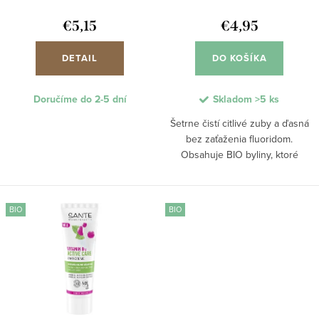
d
k
u
€5,15
€4,95
t
k
o
DETAIL
DO KOŠÍKA
t
v
o
Doručíme do 2-5 dní
Skladom
>5 ks
v
Šetrne čistí citlivé zuby a ďasná
bez zaťaženia fluoridom.
Obsahuje BIO byliny, ktoré
upokojujú a chránia ústnu dutinu,
zatiaľ čo prírodné čistiace zložky
z celulózy pomáhajú účinne
BIO
BIO
odstraňovať...