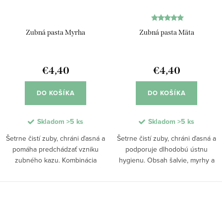
Zubná pasta Myrha
Zubná pasta Mäta
€4,40
€4,40
DO KOŠÍKA
DO KOŠÍKA
Skladom
>5 ks
Skladom
>5 ks
Šetrne čistí zuby, chráni ďasná a
Šetrne čistí zuby, chráni ďasná a
pomáha predchádzať vzniku
podporuje dlhodobú ústnu
zubného kazu. Kombinácia
hygienu. Obsah šalvie, myrhy a
myrhy, zeleného čaju a xylitolu
xylitolu pomáha udržiavať zdravé
podporuje zdravé ústne
ústne prostredie a prirodzene
prostredie a jemne ošetruje
obmedzuje tvorbu zubného kazu.
citlivé ďasná. Pasta je bez...
Mentolový...