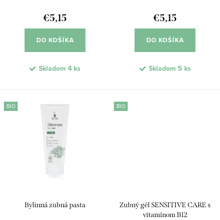
d
k
u
€5,15
€5,15
t
k
o
DO KOŠÍKA
DO KOŠÍKA
t
v
o
Skladom
4 ks
Skladom
5 ks
v
BIO
BIO
Bylinná zubná pasta
Zubný gél SENSITIVE CARE s
vitamínom B12