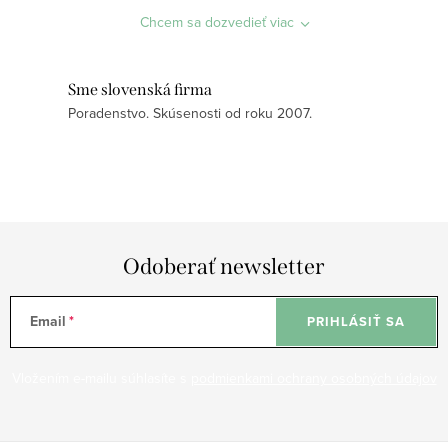
a
Chcem sa dozvedieť viac
c
i
e
Sme slovenská firma
p
Poradenstvo. Skúsenosti od roku 2007.
r
v
k
y
v
ý
Odoberať newsletter
p
i
Email
PRIHLÁSIŤ SA
s
u
Vložením e-mailu súhlasíte s
podmienkami ochrany osobných údajov