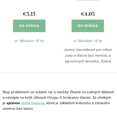
€5,15
€4,05
DO KOŠÍKA
DO KOŠÍKA
Skladom
>5 ks
Skladom
>5 ks
Jemná starostlivosť pre citlivé
zuby a ďasná bez mentolu a
agresívnych tenzidov. Zubná
pasta s kombináciou 5 bylín –
šalvia, myrha, hamamel, rozmarín
a echinacea – účinne zabraňuje
O
zápalu ďasien a...
v
Stop problémom so zubami raz a navždy! Zbavte sa zubných ťažkostí
l
a netrápte sa kvôli citlivosti chrupu či krvácaniu ďasien. Za všetkým
je
správna
ústna hygiena
, ktorá je základom krásneho a zdravého
á
úsmevu bez kazov.
d