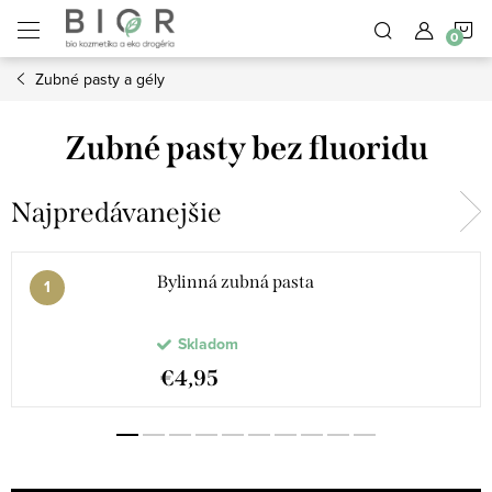
Prejsť
N
na
obsah
Zubné pasty a gély
K
Zubné pasty bez fluoridu
Najpredávanejšie
Bylinná zubná pasta
Skladom
€4,95