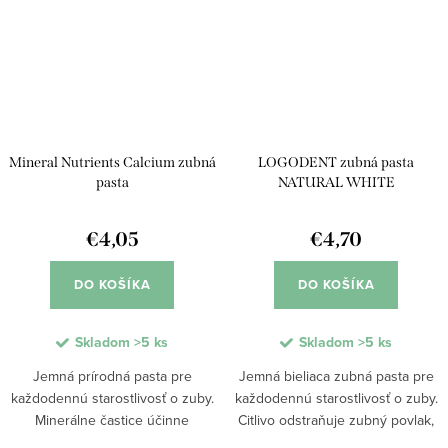
Mineral Nutrients Calcium zubná
LOGODENT zubná pasta
pasta
NATURAL WHITE
€4,05
€4,70
DO KOŠÍKA
DO KOŠÍKA
Skladom
>5 ks
Skladom
>5 ks
Jemná prírodná pasta pre
Jemná bieliaca zubná pasta pre
každodennú starostlivosť o zuby.
každodennú starostlivosť o zuby.
Minerálne častice účinne
Citlivo odstraňuje zubný povlak,
zabraňujú vzniku zubného kazu a
chráni zubnú sklovinu a