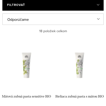
FILTROVAŤ
R
Odporúčame
a
Najlacnejšie
18
položiek celkom
d
e
Najdrahšie
V
n
ý
Najpredávanejšie
i
p
e
Abecedne
i
p
s
r
p
o
r
d
Mätová zubná pasta sensitive BIO
Bieliaca zubná pasta s mätou BIO
o
u