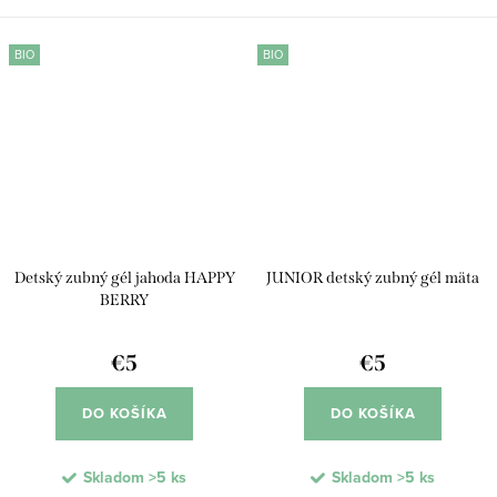
tvorbe zubného kameňa.
poskytuje jemný bieliaci účinok.
Prírodné esenciálne oleje
Mentolový olej zanecháva ústa
BIO
BIO
zanechávajú ústa čisté, svieže a...
svieže,...
Detský zubný gél jahoda HAPPY
JUNIOR detský zubný gél mäta
BERRY
€5
€5
DO KOŠÍKA
DO KOŠÍKA
Skladom
>5 ks
Skladom
>5 ks