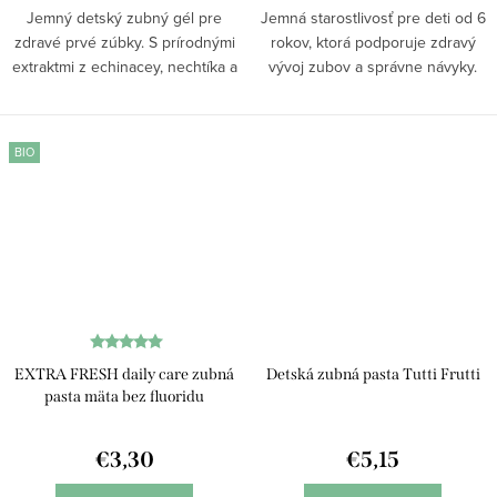
Jemný detský zubný gél pre
Jemná starostlivosť pre deti od 6
zdravé prvé zúbky. S prírodnými
rokov, ktorá podporuje zdravý
extraktmi z echinacey, nechtíka a
vývoj zubov a správne návyky.
rumančeka gél šetrne odstraňuje
Účinne predchádza vzniku
zubný povlak, chráni ďasná a
zubnému kazu, odstraňuje plak a
podporuje zdravý rast detských
podporuje zdravé ďasná. Jemná
BIO
zubov....
pena a prírodný...
EXTRA FRESH daily care zubná
Detská zubná pasta Tutti Frutti
pasta mäta bez fluoridu
€3,30
€5,15