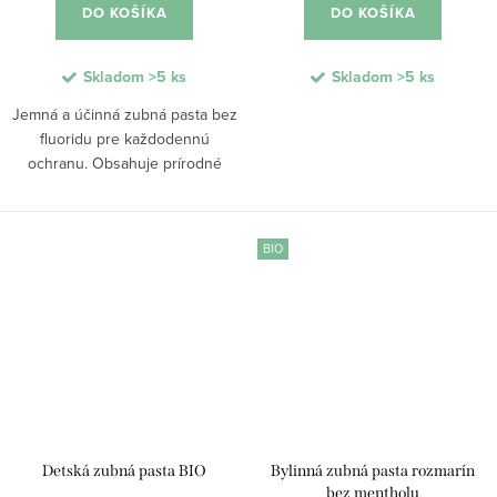
DO KOŠÍKA
DO KOŠÍKA
Skladom
>5 ks
Skladom
>5 ks
Jemná a účinná zubná pasta bez
fluoridu pre každodennú
ochranu. Obsahuje prírodné
zložky a esenciálne oleje, ktoré
zabraňujú vzniku zubného kazu,
udržiavajú zdravé ďasná a
BIO
predchádzajú ich...
Detská zubná pasta BIO
Bylinná zubná pasta rozmarín
bez mentholu