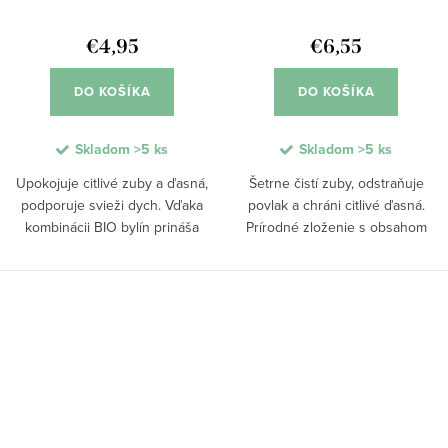
€4,95
€6,55
DO KOŠÍKA
DO KOŠÍKA
Skladom
>5 ks
Skladom
>5 ks
Upokojuje citlivé zuby a ďasná,
Šetrne čistí zuby, odstraňuje
podporuje svieži dych. Vďaka
povlak a chráni citlivé ďasná.
kombinácii BIO bylín prináša
Prírodné zloženie s obsahom
účinnú a zároveň šetrnú prírodnú
morskej soli a minerálnych
starostlivosť o ústnu dutinu.
abrazívnych častíc účinne
Rastlinné čistiace zložky z
odstraňuje nečistoty bez
celulózy...
poškodenia skloviny....