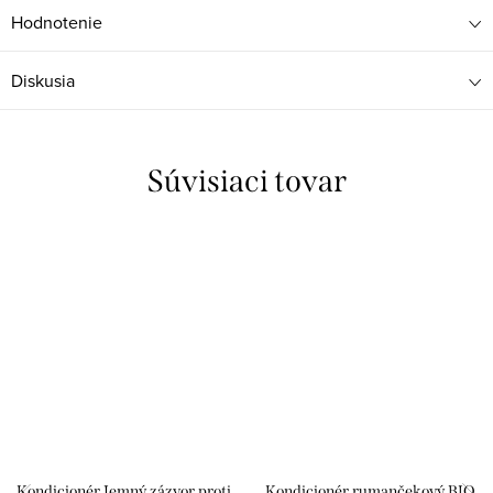
Hodnotenie
Diskusia
Súvisiaci tovar
Kondicionér Jemný zázvor proti
Kondicionér rumančekový BIO