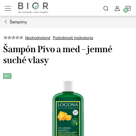
Prejsť
N
na
obsah
Šampóny
K
Neohodnotené
Podrobnosti hodnotenia
Šampón Pivo a med – jemné
suché vlasy
BIO