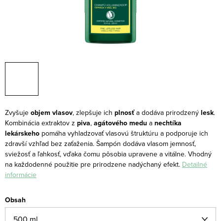
Zvyšuje
objem vlasov
, zlepšuje ich
plnosť
a dodáva prirodzený
lesk
.
Kombinácia extraktov z
piva
,
agátového medu
a
nechtíka
lekárskeho
pomáha vyhladzovať vlasovú štruktúru a podporuje ich
zdravší vzhľad bez zaťaženia. Šampón dodáva vlasom jemnosť,
sviežosť a ľahkosť, vďaka čomu pôsobia upravene a vitálne. Vhodný
na každodenné použitie pre prirodzene nadýchaný efekt.
Detailné
informácie
Obsah