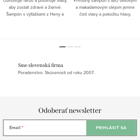
Obnovuje farbu a posilňuje vlasy,
Prírodný šampón s BIO olivovým
aby zostali zdravé a žiarivé.
a makadamovým olejom jemne
Šampón s výťažkami z Heny a
čistí vlasy a pokožku hlavy,
pšeničným proteínom regeneruje
zároveň účinne odstraňuje lupiny
vlasovú štruktúru, uľahčuje
vďaka synergií živicového oleja a
rozčesávanie a chráni pred
Piroctone olamine. Jeho BIO
poškodením. Jemná...
zloženie s...
Sme slovenská firma
Poradenstvo. Skúsenosti od roku 2007.
Odoberať newsletter
Email
PRIHLÁSIŤ SA