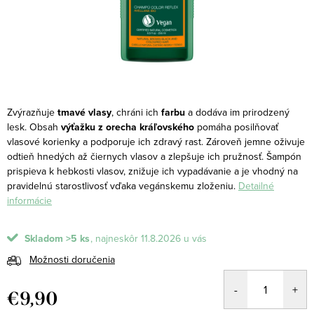
Zvýrazňuje
tmavé vlasy
, chráni ich
farbu
a dodáva im prirodzený
lesk.
Obsah
výťažku z orecha kráľovského
pomáha posilňovať
vlasové korienky a podporuje ich zdravý rast. Zároveň jemne oživuje
odtieň hnedých až čiernych vlasov a zlepšuje ich pružnosť. Šampón
prispieva k hebkosti vlasov, znižuje ich vypadávanie a je vhodný na
pravidelnú starostlivosť vďaka vegánskemu zloženiu.
Detailné
informácie
Skladom
>5 ks
11.8.2026
Možnosti doručenia
€9,90