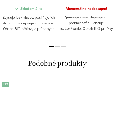
Skladom
2 ks
Momentálne nedostupné
Zjemňuje vlasy, zlepšuje ich
Zvyšuje lesk vlasov, posilňuje ich
poddajnosť a uľahčuje
štruktúru a zlepšuje ich pružnosť.
rozčesávanie. Obsah BIO pŕhľavy
Obsah BIO pŕhľavy a prírodných
podporuje prirodzenú rovnováhu
zložiek pomáha obnoviť vitalitu
pokožky hlavy a pomáha udržať
vlasového vlákna a dodáva mu
vlasy hydratované bez zaťaženia.
zdravší vzhľad. Kondicionér...
Kondicionér...
BIO