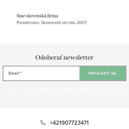
Sme slovenská firma
Poradenstvo. Skúsenosti od roku 2007.
Odoberať newsletter
Email
PRIHLÁSIŤ SA
Vložením e-mailu súhlasíte s
podmienkami ochrany osobných údajov
Z
á
+421907723471