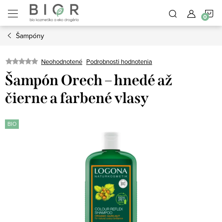
Prejsť
N
na
obsah
Šampóny
K
Neohodnotené
Podrobnosti hodnotenia
Šampón Orech – hnedé až
čierne a farbené vlasy
BIO