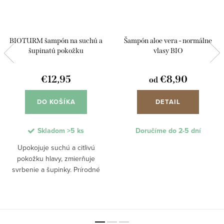
BIOTURM šampón na suchú a
Šampón aloe vera - normálne
šupinatú pokožku
vlasy BIO
€12,95
€8,90
od
DO KOŠÍKA
DETAIL
Skladom
>5 ks
Doručíme do 2-5 dní
Upokojuje suchú a citlivú
pokožku hlavy, zmierňuje
svrbenie a šupinky. Prírodné
zložky a BIO oleje intenzívne
regenerujú, hydratujú a chránia
vlasovú pokožku, pričom vlasy
čistia a zanechávajú...