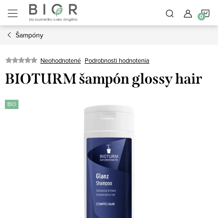
Prejsť
N
na
obsah
Šampóny
K
Neohodnotené
Podrobnosti hodnotenia
BIOTURM šampón glossy hair
BIO