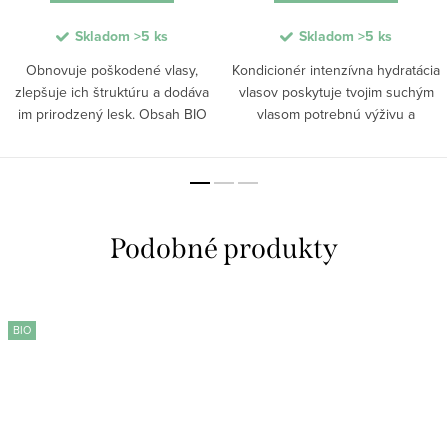
Skladom
>5 ks
Skladom
>5 ks
Obnovuje poškodené vlasy,
Kondicionér intenzívna hydratácia
zlepšuje ich štruktúru a dodáva
vlasov poskytuje tvojim suchým
im prirodzený lesk. Obsah BIO
vlasom potrebnú výživu a
rakytníkového oleja pomáha
vláčnosť od korienkov až po
vyhladzovať vlasové vlákno,
končeky bez zaťaženia.
posilňuje jeho pružnosť a chráni
Formulácia s výťažkom z aloe
ho pred ďalším...
vera a manga pomáha...
BIO