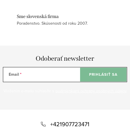
Sme slovenská firma
Poradenstvo. Skúsenosti od roku 2007.
Odoberať newsletter
Email
PRIHLÁSIŤ SA
Vložením e-mailu súhlasíte s
podmienkami ochrany osobných údajov
Z
á
+421907723471