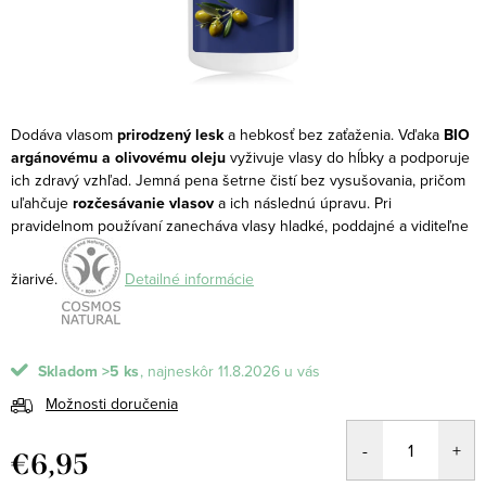
Dodáva vlasom
prirodzený lesk
a hebkosť bez zaťaženia.
Vďaka
BIO
argánovému a olivovému oleju
vyživuje vlasy do hĺbky a podporuje
ich zdravý vzhľad. Jemná pena šetrne čistí bez vysušovania, pričom
uľahčuje
rozčesávanie vlasov
a ich následnú úpravu. Pri
pravidelnom používaní zanecháva vlasy hladké, poddajné a viditeľne
žiarivé.
Detailné informácie
Skladom
>5 ks
11.8.2026
Možnosti doručenia
€6,95