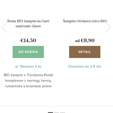
Bema BIO šampón na časté
Šampón citrónová tráva BIO
umývanie vlasov
€14,50
€8,90
od
DO KOŠÍKA
DETAIL
Skladom
2 ks
Doručíme do 2-5 dní
BIO šampón s Tricobema Rivital
komplexom z moringy, henny,
rumančeka a levandule jemne
čistí, vyživuje a obnovuje
prirodzenú rovnováhu pokožky
hlavy. Prírodné zloženie šampónu
hydratuje, posilňuje...