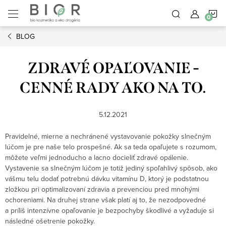
Prejsť
N
na
obsah
BLOG
K
ZDRAVÉ OPAĽOVANIE -
CENNÉ RADY AKO NA TO.
5.12.2021
Pravidelné, mierne a nechránené vystavovanie pokožky slnečným
lúčom je pre naše telo prospešné. Ak sa teda opaľujete s rozumom,
môžete veľmi jednoducho a lacno docieliť zdravé opálenie.
Vystavenie sa slnečným lúčom je totiž jediný spoľahlivý spôsob, ako
vášmu telu dodať potrebnú dávku vitamínu D, ktorý je podstatnou
zložkou pri optimalizovaní zdravia a prevenciou pred mnohými
ochoreniami. Na druhej strane však platí aj to, že nezodpovedné
a príliš intenzívne opaľovanie je bezpochyby škodlivé a vyžaduje si
následné ošetrenie pokožky.