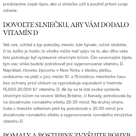
predstavíme zopár tipov, ako si slniečko užiť a posilniť pritom svoje
zdravie.
DOVOĽTE SLNIEČKU, ABY VÁM DODALO
VITAMÍN D
Váš vek, vzhľad a typ pokožky, miesto, kde bývate, ročné obdobie,
či to, koľko je hodín..to všetko môže mať vplyv na to, ako dlho vaše
telo potrebuje byť vystavené slnečným lúčom. Čím severnejšie žijete,
tým viac slnka budete potrebovať pre vygenerovanie vitamínu D.
Napríklad, človeku žijúcemu v New Yorku s bledou pleťou,
sediacemu na pláži v júni, medzi 10. a 15.hodinou miestneho času
bez ochrany pred slnkom sa vyprodukuje equivalent o hodnote
15,000-20,000 IU’ vitamímu D. Ak by sa tá istá osoba vystavila
slnečným lúčom na severe Veľkej Británie, či Kanady, potrebovala by
na dosiahnutie rovnakého efektu 20-30 minút. Na druhej strane,
ľudia s tmavším odtieňom pleti by potrebovali o 20-30 minút pre
dosiahnutie rovnakého efektu a vygenerovanie rovnakého množstva
vitamínu D.
POMALY A POSTUPNE ZVYŠUJTE POHYB