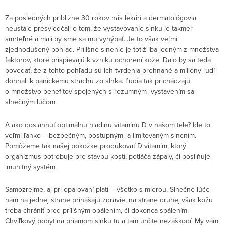
Za posledných približne 30 rokov nás lekári a dermatológovia
neustále presviedčali o tom, že vystavovanie slnku je takmer
smrteľné a mali by sme sa mu vyhýbať. Je to však veľmi
zjednodušený pohľad. Prílišné slnenie je totiž iba jedným z množstva
faktorov, ktoré prispievajú k vzniku ochorení kože. Dalo by sa teda
povedať, že z tohto pohľadu sú ich tvrdenia prehnané a milióny ľudí
dohnali k panickému strachu zo slnka. Ľudia tak prichádzajú
o množstvo benefitov spojených s rozumným vystavením sa
slnečným lúčom.
A ako dosiahnuť optimálnu hladinu vitamínu D v našom tele? Ide to
veľmi ľahko – bezpečným, postupným a limitovaným slnením.
Pomôžeme tak našej pokožke produkovať D vitamím, ktorý
organizmus potrebuje pre stavbu kostí, potláča zápaly, či posilňuje
imunitný systém.
Samozrejme, aj pri opaľovaní platí – všetko s mierou. Slnečné lúče
nám na jednej strane prinášajú zdravie, na strane druhej však kožu
treba chrániť pred prílišným opálením, či dokonca spálením.
Chvíľkový pobyt na priamom slnku tu a tam určite nezaškodí. My vám