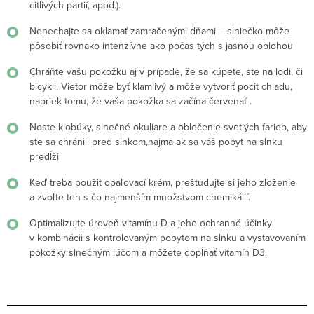
citlivých partií, apod.).
Nenechajte sa oklamať zamračenými dňami – slniečko môže
pôsobiť rovnako intenzívne ako počas tých s jasnou oblohou
Chráňte vašu pokožku aj v prípade, že sa kúpete, ste na lodi, či
bicykli. Vietor môže byť klamlivý a môže vytvoriť pocit chladu,
napriek tomu, že vaša pokožka sa začína červenať .
Noste klobúky, slnečné okuliare a oblečenie svetlých farieb, aby
ste sa chránili pred slnkom,najmä ak sa váš pobyt na slnku
predĺži
Keď treba použit opaľovací krém, preštudujte si jeho zloženie
a zvoľte ten s čo najmenším množstvom chemikálií.
Optimalizujte úroveň vitamínu D a jeho ochranné účinky
v kombinácii s kontrolovaným pobytom na slnku a vystavovaním
pokožky slnečným lúčom a môžete dopĺňať vitamín D3.