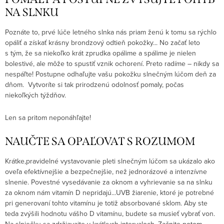
NA SLNKU
Poznáte to, prvé lúče letného slnka nás priam ženú k tomu sa rýchlo
opáliť a získať krásny brondzový odtieň pokožky... No začať leto
s tým, že sa niekoľko krát zprudka opálime a spálime je nielen
bolestivé, ale môže to spustiť vznik ochorení. Preto radíme – nikdy sa
nespáľte! Postupne odhaľujte vašu pokožku slnečným lúčom deň za
dňom. Vytvoríte si tak prirodzenú odolnosť pomaly, počas
niekoľkých týždňov.
Len sa pritom neponáhľajte!
NAUČTE SA OPAĽOVAT S ROZUMOM
Krátke,pravidelné vystavovanie pleti slnečným lúčom sa ukázalo ako
oveľa efektívnejšie a bezpečnejšie, než jednorázové a intenzívne
slnenie. Povestné vysedávanie za oknom a vyhrievanie sa na slnku
za oknom nám vitamín D nepridajú...UVB žiarenie, ktoré je potrebné
pri generovaní tohto vitamínu je totiž absorbované sklom. Aby ste
teda zvýšili hodnotu vášho D vitamínu, budete sa musieť vybrať von.