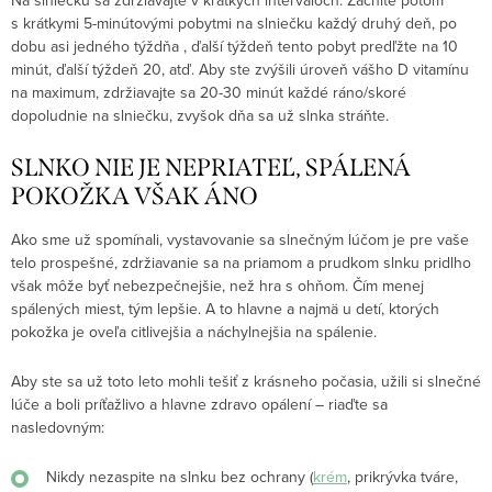
Na slniečku sa zdržiavajte v krátkych intervaloch. Začnite potom
s krátkymi 5-minútovými pobytmi na slniečku každý druhý deň, po
dobu asi jedného týždňa , ďalší týždeň tento pobyt predľžte na 10
minút, ďalší týždeň 20, atď. Aby ste zvýšili úroveň vášho D vitamínu
na maximum, zdržiavajte sa 20-30 minút každé ráno/skoré
dopoludnie na slniečku, zvyšok dňa sa už slnka stráňte.
SLNKO NIE JE NEPRIATEĽ, SPÁLENÁ
POKOŽKA VŠAK ÁNO
Ako sme už spomínali, vystavovanie sa slnečným lúčom je pre vaše
telo prospešné, zdržiavanie sa na priamom a prudkom slnku pridlho
však môže byť nebezpečnejšie, než hra s ohňom. Čím menej
spálených miest, tým lepšie. A to hlavne a najmä u detí, ktorých
pokožka je oveľa citlivejšia a náchylnejšia na spálenie.
Aby ste sa už toto leto mohli tešiť z krásneho počasia, užili si slnečné
lúče a boli príťažlivo a hlavne zdravo opálení – riaďte sa
nasledovným:
Nikdy nezaspite na slnku bez ochrany (
krém
, prikrývka tváre,