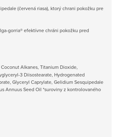
ipedale (červená riasa), ktorý chrani pokožku pre
lga-gorria® efektívne chráni pokožku pred
*, Coconut Alkanes, Titanium Dioxide,
yglyceryl-3 Diisostearate, Hydrogenated
prate, Glyceryl Caprylate, Gelidium Sesquipedale
thus Annuus Seed Oil *suroviny z kontrolovaného