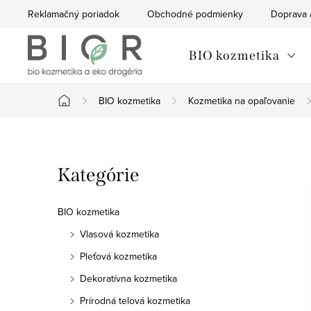
Prejsť
Reklamačný poriadok
Obchodné podmienky
Doprava 
na
obsah
BIO kozmetika
BIO kozmetika
Kozmetika na opaľovanie
Domov
B
Preskočiť
Kategórie
o
kategórie
č
BIO kozmetika
n
Vlasová kozmetika
Pleťová kozmetika
ý
Dekoratívna kozmetika
p
Prírodná telová kozmetika