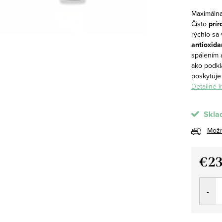
Maximáln
Čisto
prí
rýchlo sa
antioxida
spálením 
ako podkl
poskytuje
Detailné 
Skla
Možn
€23
Jedno
cena: