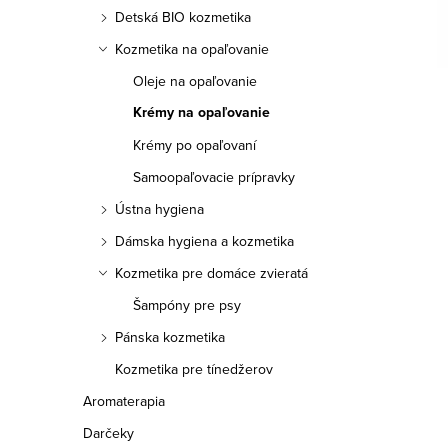
a
Detská BIO kozmetika
n
Kozmetika na opaľovanie
e
Oleje na opaľovanie
Krémy na opaľovanie
l
Krémy po opaľovaní
Samoopaľovacie prípravky
Ústna hygiena
Dámska hygiena a kozmetika
Kozmetika pre domáce zvieratá
Šampóny pre psy
Pánska kozmetika
Kozmetika pre tínedžerov
Aromaterapia
Darčeky