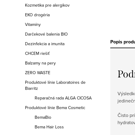
Kozmetika pre alergikov
EKO drogéria
Vitamíny
Darčekové balenia BIO
Popis prod
Dezinfekcia a imunita
CHCEM riešiť
Balzamy na pery
Pod
ZERO WASTE
Produktové línie Laboratoires de
Biarritz
Výsledko
Reparačná rada ALGA CICOSA
jedinečn
Produktové línie Bema Cosmetic
Čisto pr
BemaBio
hydrato
Bema Hair Loss