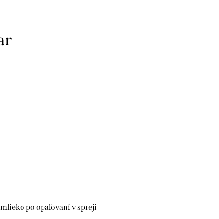
ar
lieko po opaľovaní v spreji