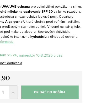
a
UVA/UVB ochrana
pre veľmi citlivú pokožku na slnku.
rodné mlieko na opaľovanie SPF 50
sa ľahko rozotiera,
 vstrebáva a nezanecháva lepkavý pocit. Obsahuje
nty Alga-gorria®
, ktoré chránia pred voľnými radikálmi,
a predčasným starnutím buniek. Vhodné na tvár aj telo,
ad pod make-up alebo pri športových aktivitách,
 pokožke intenzívnu
hydratáciu
a dlhodobú ochranu.
informácie
dom
>5 ks
10.8.2026
osti doručenia
,90
tková
PRIDAŤ DO KOŠÍKA