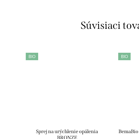
Súvisiaci tov
BIO
BIO
Sprej na urýchlenie opálenia
BemaBio m
BRONZE