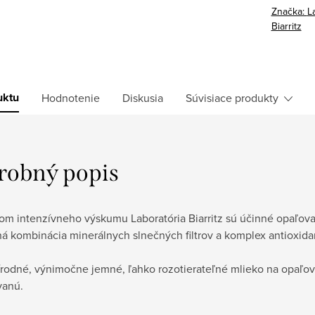
Značka:
L
Biarritz
uktu
Hodnotenie
Diskusia
Súvisiace produkty
robný popis
m intenzívneho výskumu Laboratória Biarritz sú účinné opaľovac
á kombinácia minerálnych slnečných filtrov a komplex antioxida
írodné, výnimočne jemné, ľahko rozotierateľné mlieko na opaľov
vanú.