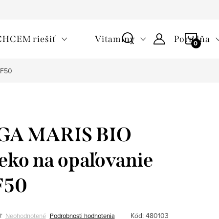
oužívaní cookies
Často kladené otázky
Slovník pojmov
NÁKU
CHCEM riešiť
Vitamíny
Poradňa
KOŠÍ
PF50
GA MARIS BIO
eko na opaľovanie
F50
Kód:
480103
Neohodnotené
Podrobnosti hodnotenia