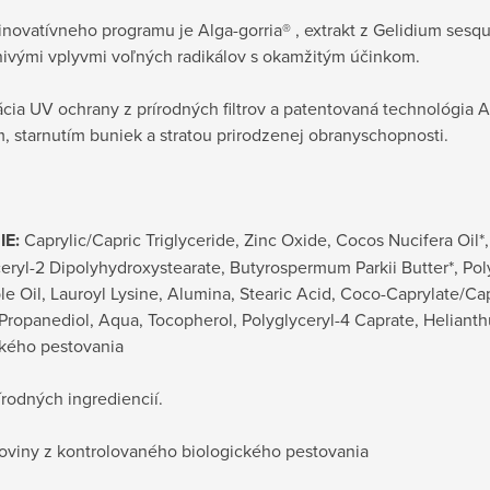
novatívneho programu je Alga-gorria® , extrakt z Gelidium sesqu
nivými vplyvmi voľných radikálov s okamžitým účinkom.
ia UV ochrany z prírodných filtrov a patentovaná technológia A
, starnutím buniek a stratou prirodzenej obranyschopnosti.
IE:
Caprylic/Capric Triglyceride, Zinc Oxide, Cocos Nucifera Oil
eryl-2 Dipolyhydroxystearate, Butyrospermum Parkii Butter*, Pol
e Oil, Lauroyl Lysine, Alumina, Stearic Acid, Coco-Caprylate/Ca
 Propanediol, Aqua, Tocopherol, Polyglyceryl-4 Caprate, Helian
ckého pestovania
rodných ingrediencií.
oviny z kontrolovaného biologického pestovania