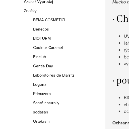
Mlieko 
Akcie / Výpredaj
Značky
· Ch
BEMA COSMETICI
Benecos
UV
BIOTURM
ľa
Couleur Caramel
rý
be
Finclub
vy
Gentle Day
Laboratoires de Biarritz
· po
Logona
Primavera
BI
Santé naturally
vh
oc
sodasan
Urtekram
Ochrann