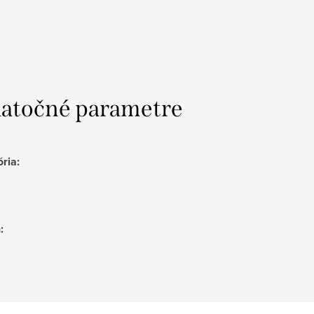
atočné parametre
ória
:
h
: