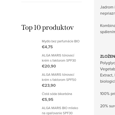
Jadrom i
nepriaz
Kombinác
Top 10 produktov
spálením
Mydlo bez parfumácie BIO
€4,75
ALGA MARIS tónovací
ZLOŽEN
krém s faktorom SPF30
Polyglyc
€20,90
Vegetabl
ALGA MARIS tónovací
Extract,
krém s faktorom SPF50
biologi
€23,90
100% prí
Čistá sóda bikarbóna
€5,95
20% sur
ALGA MARIS BIO mlieko
na opaľovanie SPF30