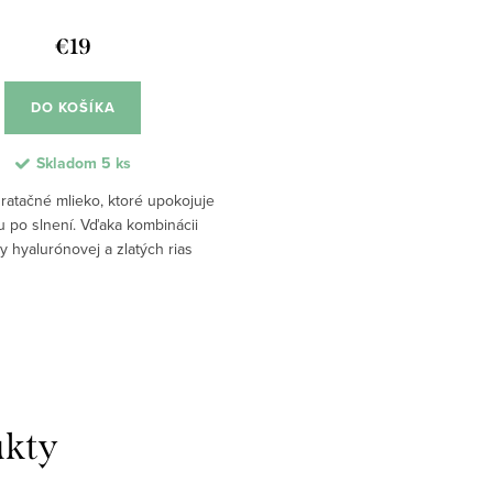
€19
DO KOŠÍKA
Skladom
5 ks
ratačné mlieko, ktoré upokojuje
 po slnení. Vďaka kombinácii
y hyalurónovej a zlatých rias
lboko a redukuje začervenanie.
a predchádzať olupovaniu a
predlžuje...