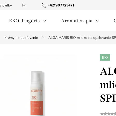
a platby
Podmienky ochrany osobných údajov
+421907723471
Informácia o p
EKO drogéria
Aromaterapia
Krémy na opaľovanie
ALGA MARIS BIO mlieko na opaľovanie S
BIO
AL
mli
SP