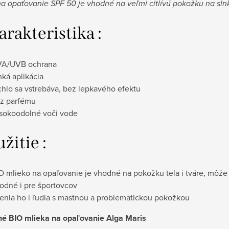
na opaťovanie SPF 50 je vhodné na veľmi citlívú pokožku na sln
arakteristika :
A/UVB ochrana
hká aplikácia
chlo sa vstrebáva, bez lepkavého efektu
z parfému
sokoodolné voči vode
užitie :
O mlieko na opaľovanie je vhodné na pokožku tela i tváre, môže
odné i pre športovcov
enia ho i ľudia s mastnou a problematickou pokožkou
é BIO mlieka na opaľovanie Alga Maris