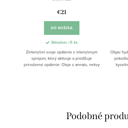
€21
DO KOŠÍKA
Skladom
>5 ks
Zintenzívni svoje opálenie s intenzívnym
Objav hyd
sprejom, ktorý aktivuje a predlžuje
pokožku
prirodzené opálenie. Oleje z annatu, mrkvy
kyselin
a karanja dodávajú pokožke karotenoidy a
preniká h
zanechávajú ju jemnú a hydratačnú....
Pomáh