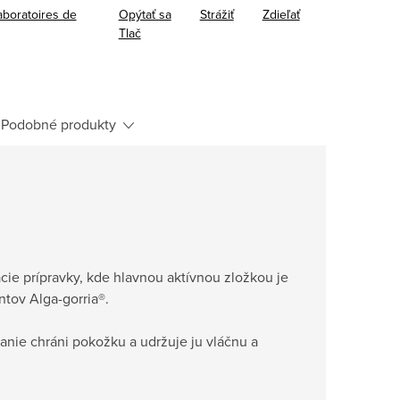
aboratoires de
Opýtať sa
Strážiť
Zdieľať
Tlač
Podobné produkty
ie prípravky, kde hlavnou aktívnou zložkou je
ntov Alga-gorria®.
anie chráni pokožku a udržuje ju vláčnu a