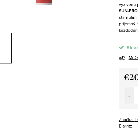
vyživenú 
SUN-PRO
starnutím
príjemný p
každodenn
Skla
Možn
€20
Jedno
cena:
Značka:
L
Biarritz