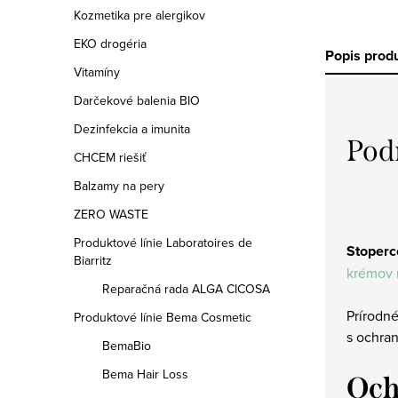
Kozmetika pre alergikov
EKO drogéria
Popis prod
Vitamíny
Darčekové balenia BIO
Dezinfekcia a imunita
Pod
CHCEM riešiť
Balzamy na pery
ZERO WASTE
Produktové línie Laboratoires de
Stoperc
Biarritz
krémov 
Reparačná rada ALGA CICOSA
Prírodné
Produktové línie Bema Cosmetic
s ochra
BemaBio
Bema Hair Loss
Och