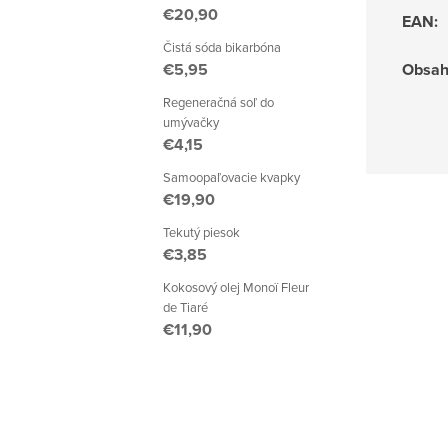
€20,90
EAN
:
Čistá sóda bikarbóna
€5,95
Obsa
Regeneračná soľ do
umývačky
€4,15
Samoopaľovacie kvapky
€19,90
Tekutý piesok
€3,85
Kokosový olej Monoï Fleur
de Tiaré
€11,90