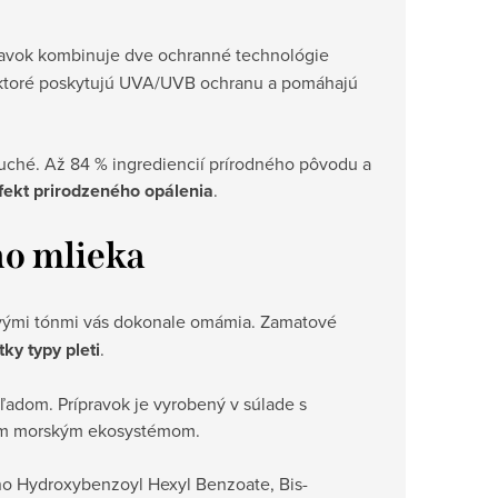
pravok kombinuje dve ochranné technológie
ktoré poskytujú UVA/UVB ochranu a pomáhajú
duché. Až 84 % ingrediencií prírodného pôvodu a
fekt prirodzeného opálenia
.
ho mlieka
novými tónmi vás dokonale omámia. Zamatové
tky typy pleti
.
adom. Prípravok je vyrobený v súlade s
vým morským ekosystémom.
ino Hydroxybenzoyl Hexyl Benzoate, Bis-