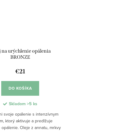
j na urýchlenie opálenia
BRONZE
€21
DO KOŠÍKA
Skladom
>5 ks
ni svoje opálenie s intenzívnym
m, ktorý aktivuje a predlžuje
 opálenie. Oleje z annatu, mrkvy
 dodávajú pokožke karotenoidy a