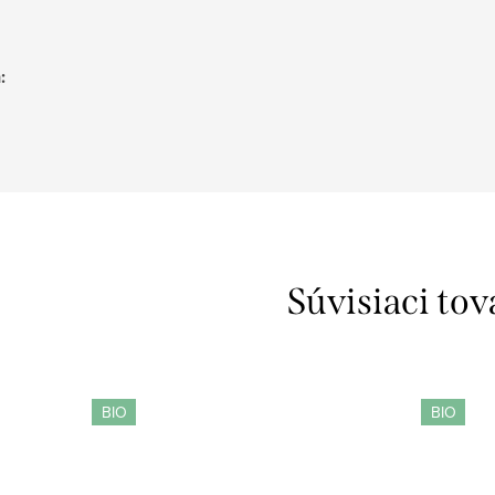
h
:
Súvisiaci tov
BIO
BIO