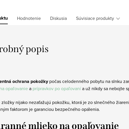
uktu
Hodnotenie
Diskusia
Súvisiace produkty
robný popis
entná ochrana pokožky
počas celodenného pobytu na slnku za
na opaľovanie
a
prípravkov po opaľovaní
a už nikdy sa nebojte s
 zložky nijako nezaťažujú pokožku, ktorá je zo slnečného žiare
nným faktorom je garanciou bezpečného opálenia.
ranné mlieko na opaľovanie