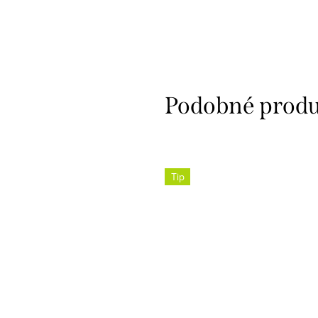
Pomáha predchádzať olupovaniu a
zanechá
predlžuje...
Tip