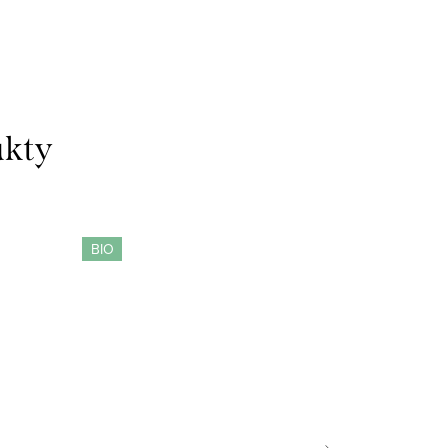
vajú ju jemnú a hydratačnú....
BIO
Novinka
BIO