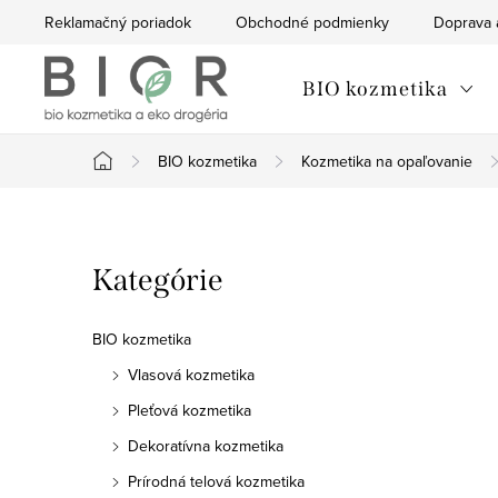
Prejsť
Reklamačný poriadok
Obchodné podmienky
Doprava 
na
obsah
BIO kozmetika
BIO kozmetika
Kozmetika na opaľovanie
Domov
B
Preskočiť
Kategórie
o
kategórie
č
BIO kozmetika
n
Vlasová kozmetika
Pleťová kozmetika
ý
Dekoratívna kozmetika
p
Prírodná telová kozmetika