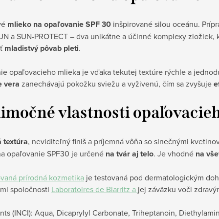
vé
mlieko na opaľovanie SPF 30
inšpirované silou oceánu. Prí
N a SUN-PROTECT – dva unikátne a účinné komplexy zložiek, 
ať
mladistvý pôvab pleti
.
e opaľovacieho mlieka je vďaka tekutej textúre rýchle a jedno
e vera
zanechávajú pokožku sviežu a vyživenú, čím sa zvyšuje
e
imočné vlastnosti opaľovacie
 textúra
, neviditeľný finiš a príjemná vôňa so slnečnými kveti
na opaľovanie SPF30 je určené
na tvár aj telo
. Je vhodné
na vše
ovaná prírodná kozmetika
je testovaná pod dermatologickým dohľ
mi spoločnosti
Laboratoires de Biarritz a
jej záväzku voči zdra
nts (INCI): Aqua, Dicaprylyl Carbonate, Triheptanoin, Diethylam