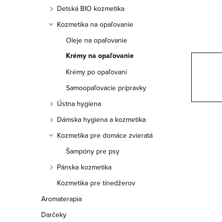
a
Detská BIO kozmetika
n
Kozmetika na opaľovanie
e
Oleje na opaľovanie
Krémy na opaľovanie
l
Krémy po opaľovaní
Samoopaľovacie prípravky
Ústna hygiena
Dámska hygiena a kozmetika
Kozmetika pre domáce zvieratá
Šampóny pre psy
Pánska kozmetika
Kozmetika pre tínedžerov
Aromaterapia
Darčeky