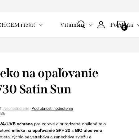
oužívaní cookies
Často kladené otázky
Slovník pojmov
NÁKU
CHCEM riešiť
Vitamíny
Poradňa
KOŠÍ
eko na opaľovanie
30 Satin Sun
Neohodnotené
Podrobnosti hodnotenia
586
VA/UVB ochrana
pre zdravé a prirodzene opálené telo
atové
mlieko na opaľovanie SPF 30
s
BIO aloe vera
tiera, rýchlo sa vstrebáva a zanecháva sviežu a