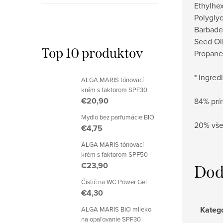
Ethylhex
Polyglyc
Barbaden
Seed Oil
Top 10 produktov
Propaned
* Ingre
ALGA MARIS tónovací
krém s faktorom SPF30
€20,90
84% prí
Mydlo bez parfumácie BIO
20% vše
€4,75
ALGA MARIS tónovací
krém s faktorom SPF50
€23,90
Dod
Čistič na WC Power Gel
€4,30
Kateg
ALGA MARIS BIO mlieko
na opaľovanie SPF30