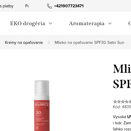
a platby
Podmienky ochrany osobných údajov
+421907723471
Informácia o p
EKO drogéria
Aromaterapia
Krémy na opaľovanie
Mlieko na opaľovanie SPF30 Satin Sun
Mli
SPF
Kód:
483
Vysoká
U
i tvár.
Zam
ľahko rozo