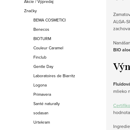
Akcie / Výpredaj
Značky
Zamato
BEMA COSMETICI
ALGA-SU
zachov
Benecos
BIOTURM
Nanášani
Couleur Caramel
BIO alo
Finclub
Výn
Gentle Day
Laboratoires de Biarritz
Fluidová
Logona
mlieko 
Primavera
Santé naturally
Certifik
hodnota
sodasan
Urtekram
Ingredie