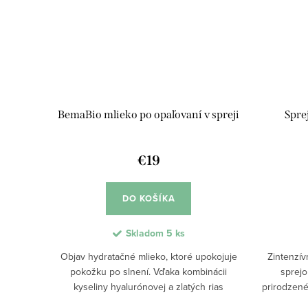
BemaBio mlieko po opaľovaní v spreji
Spre
€19
DO KOŠÍKA
Skladom
5 ks
Objav hydratačné mlieko, ktoré upokojuje
Zintenzív
pokožku po slnení. Vďaka kombinácii
sprejo
kyseliny hyalurónovej a zlatých rias
prirodzené
preniká hlboko a redukuje začervenanie.
a karanja