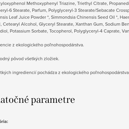
yloxyphenol Methoxyphenyl Triazine, Triethyl Citrate, Propanedio
eryl-6 Stearate, Parfum, Polyglyceryl-3 Stearate/Sebacate Cross
sis Leaf Juice Powder *, Simmondsia Chinensis Seed Oil *, Hae
, Cetearyl Alcohol, Glyceryl Stearate, Xanthan Gum, Sodium Benz
iol, Potassium Sorbate, Tocopherol, Polyglyceryl-4 Caprate, Vani
diencie z ekologického poľnohospodárstva.
rodný pôvod všetkých zložiek.
tkých ingrediencií pochádza z ekologického poľnohospodárstva
atočné parametre
ória
: