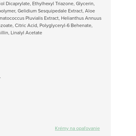
l Dicaprylate, Ethylhexyl Triazone, Glycerin,
polymer, Gelidium Sesquipedale Extract, Aloe
matococcus Pluvialis Extract, Helianthus Annuus
oate, Citric Acid, Polyglyceryl-6 Behenate,
llin, Linalyl Acetate
.
Krémy na opaľovanie