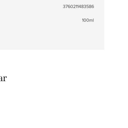
3760211483586
100ml
ar