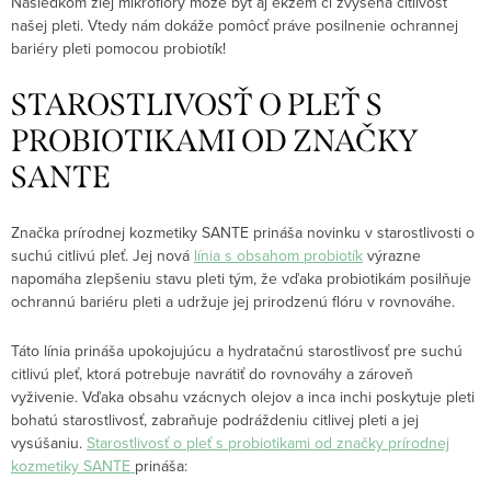
Následkom zlej mikroflóry môže byť aj ekzém či zvýšená citlivosť
našej pleti. Vtedy nám dokáže pomôcť práve posilnenie ochrannej
bariéry pleti pomocou probiotík!
STAROSTLIVOSŤ O PLEŤ S
PROBIOTIKAMI OD ZNAČKY
SANTE
Značka prírodnej kozmetiky SANTE prináša novinku v starostlivosti o
suchú citlivú pleť. Jej nová
línia s obsahom probiotík
výrazne
napomáha zlepšeniu stavu pleti tým, že vďaka probiotikám posilňuje
ochrannú bariéru pleti a udržuje jej prirodzenú flóru v rovnováhe.
Táto línia prináša upokojujúcu a hydratačnú starostlivosť pre suchú
citlivú pleť, ktorá potrebuje navrátiť do rovnováhy a zároveň
vyživenie. Vďaka obsahu vzácnych olejov a inca inchi poskytuje pleti
bohatú starostlivosť, zabraňuje podráždeniu citlivej pleti a jej
vysúšaniu.
Starostlivosť o pleť s probiotikami od značky prírodnej
kozmetiky SANTE
prináša: