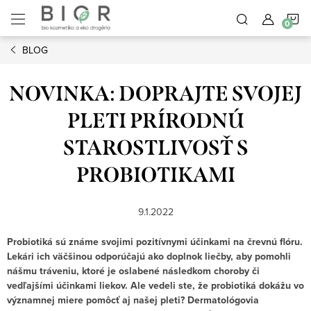
Prejsť
N
na
obsah
BLOG
K
NOVINKA: DOPRAJTE SVOJEJ
PLETI PRÍRODNÚ
STAROSTLIVOSŤ S
PROBIOTIKAMI
9.1.2022
Probiotiká sú známe svojimi pozitívnymi účinkami na črevnú flóru.
Lekári ich väčšinou odporúčajú ako doplnok liečby, aby pomohli
nášmu tráveniu, ktoré je oslabené následkom choroby či
vedľajšími účinkami liekov. Ale vedeli ste, že probiotiká dokážu vo
významnej miere pomôcť aj našej pleti? Dermatológovia