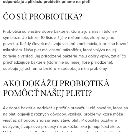
odporúčajú aplikáciu probiotík priamo na pleť!
ČO SÚ PROBIOTIKÁ?
Probiotiká sú vlastne dobré baktérie, ktoré žijú s naším telom v
symbióze. Je ich asi 10 tisíc a žijú v našom tele, ale aj na jeho
povrchu. Každý človek má svoju vlastnú kombináciu, ktorej sa hovorí
mikrobióm. Naša pleť má vlastnú mikroflóru, ktorá vplýva na jej
zdravie a vzhľad. Jej prirodzené baktérie majú dobrý vplyv, zatiaľ čo
prechádzajúce baktérie (ktoré nie sú našej flóre prirodzené),
oslabujú jej ochrannú bariéru a spôsobujú nám problémy.
AKO DOKÁŽU PROBIOTIKÁ
POMÔCŤ NAŠEJ PLETI?
Ak dobré baktérie nedokážu prežiť a prevažujú zlé baktérie, ktoré sa
na pleti objavili z rôznych dôvodov, vznikajú problémy, ktoré môže
viesť až dlhodobo zhoršenému stavu pleti. Probiotiká pozitívne
ovplyvňujú zápalové procesy na pokožke, ako je napríklad akné.