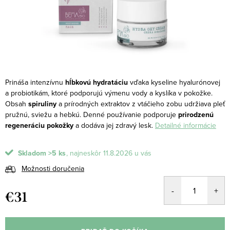
Prináša intenzívnu
hĺbkovú hydratáciu
vďaka kyseline hyalurónovej
a probiotikám, ktoré podporujú výmenu vody a kyslíka v pokožke.
Obsah
spiruliny
a prírodných extraktov z vtáčieho zobu udržiava pleť
pružnú, sviežu a hebkú. Denné používanie podporuje
prirodzenú
regeneráciu pokožky
a dodáva jej zdravý lesk.
Detailné informácie
Skladom
>5 ks
11.8.2026
Možnosti doručenia
€31
Jednotková
cena: