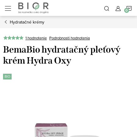
Prejsť
N
na
obsah
Hydratačné krémy
K
1 hodnotenie
Podrobnosti hodnotenia
BemaBio hydratačný pleťový
krém Hydra Oxy
BIO