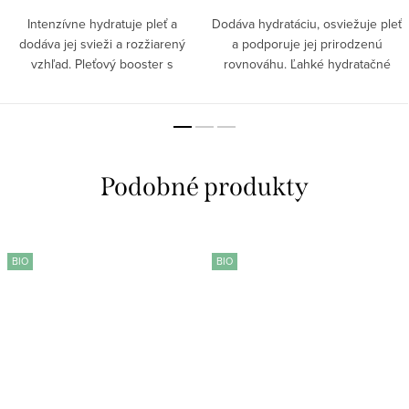
Intenzívne hydratuje pleť a
Dodáva hydratáciu, osviežuje pleť
dodáva jej svieži a rozžiarený
a podporuje jej prirodzenú
vzhľad. Pleťový booster s
rovnováhu. Ľahké hydratačné
kyselinou hyalurónovou,
sérum pomáha udržiavať
skvalánom a aloe vera poskytuje
optimálnu úroveň vlhkosti a
okamžitú aj dlhotrvajúcu výživu
posilňuje kožnú bariéru. Vďaka
pokožky tváre....
obsahu glycerínu...
BIO
BIO