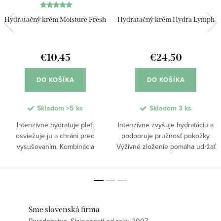
Hydratačný krém Moisture Fresh
Hydratačný krém Hydra Lymph
€10,45
€24,50
DO KOŠÍKA
DO KOŠÍKA
Skladom
>5 ks
Skladom
3 ks
Intenzívne hydratuje pleť,
Intenzívne zvyšuje hydratáciu a
osviežuje ju a chráni pred
podporuje pružnosť pokožky.
vysušovaním. Kombinácia
Výživné zloženie pomáha udržať
kyseliny hyalurónovej, skvalánu a
optimálnu vlhkosť, zlepšuje
aloe vera dopĺňa vlhkosť v
elasticitu a chráni pleť pred
pokožke a zanecháva ju jemnú a
vysúšaním. Aktívne látky
pružnú. Ľahká textúra sa...
podporujú regeneráciu,...
Sme slovenská firma
Poradenstvo. Skúsenosti od roku 2007.