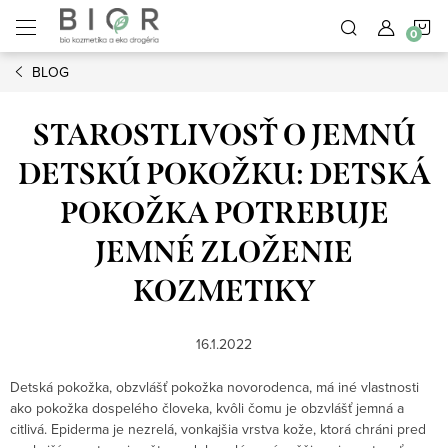
Prejsť
N
na
obsah
BLOG
K
STAROSTLIVOSŤ O JEMNÚ
DETSKÚ POKOŽKU: DETSKÁ
POKOŽKA POTREBUJE
JEMNÉ ZLOŽENIE
KOZMETIKY
16.1.2022
Detská pokožka, obzvlášť pokožka novorodenca, má iné vlastnosti
ako pokožka dospelého človeka, kvôli čomu je obzvlášť jemná a
citlivá. Epiderma je nezrelá, vonkajšia vrstva kože, ktorá chráni pred