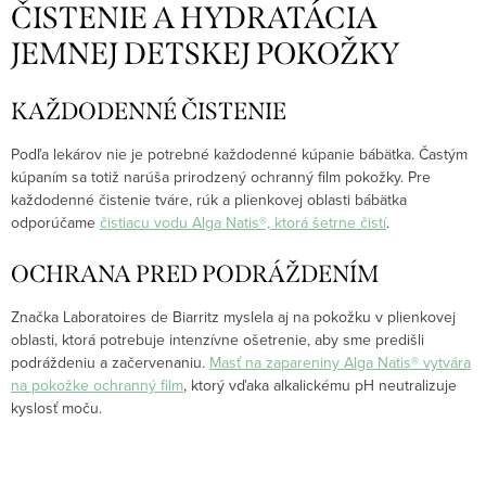
ČISTENIE A HYDRATÁCIA
JEMNEJ DETSKEJ POKOŽKY
KAŽDODENNÉ ČISTENIE
Podľa lekárov nie je potrebné každodenné kúpanie bábätka. Častým
kúpaním sa totiž narúša prirodzený ochranný film pokožky. Pre
každodenné čistenie tváre, rúk a plienkovej oblasti bábätka
odporúčame
čistiacu vodu Alga Natis®, ktorá šetrne čistí
.
OCHRANA PRED PODRÁŽDENÍM
Značka Laboratoires de Biarritz myslela aj na pokožku v plienkovej
oblasti, ktorá potrebuje intenzívne ošetrenie, aby sme predišli
podráždeniu a začervenaniu.
Masť na zapareniny Alga Natis® vytvára
na pokožke ochranný film
, ktorý vďaka alkalickému pH neutralizuje
kyslosť moču.