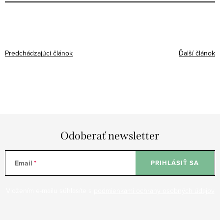
Predchádzajúci článok
Ďalší článok
Odoberať newsletter
Email
PRIHLÁSIŤ SA
Vložením e-mailu súhlasíte s
podmienkami ochrany osobných údajov