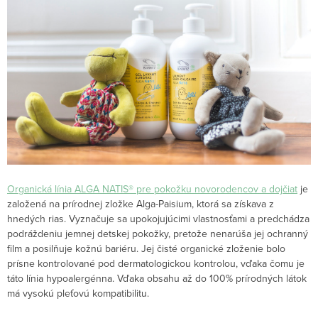
Organická línia ALGA NATIS® pre pokožku novorodencov a dojčiat
je
založená na prírodnej zložke Alga-Paisium, ktorá sa získava z
hnedých rias. Vyznačuje sa upokojujúcimi vlastnosťami a predchádza
podráždeniu jemnej detskej pokožky, pretože nenarúša jej ochranný
film a posilňuje kožnú bariéru. Jej čisté organické zloženie bolo
prísne kontrolované pod dermatologickou kontrolou, vďaka čomu je
táto línia hypoalergénna. Vďaka obsahu až do 100% prírodných látok
má vysokú pleťovú kompatibilitu.