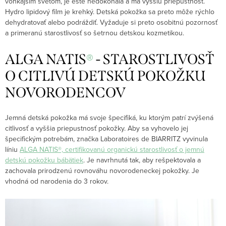
vonkajším svetom, je ešte nedokonalá a má vyššiu priepustnosť.
Hydro lipidový film je krehký. Detská pokožka sa preto môže rýchlo
dehydratovať alebo podráždiť. Vyžaduje si preto osobitnú pozornosť
a primeranú starostlivosť so šetrnou detskou kozmetikou.
®
ALGA NATIS
- STAROSTLIVOSŤ
O CITLIVÚ DETSKÚ POKOŽKU
NOVORODENCOV
Jemná detská pokožka má svoje špecifiká, ku ktorým patrí zvýšená
citlivosť a vyššia priepustnosť pokožky. Aby sa vyhovelo jej
špecifickým potrebám, značka Laboratoires de BIARRITZ vyvinula
líniu
ALGA NATIS®, certifikovanú organickú starostlivosť o jemnú
detskú pokožku bábätiek
. Je navrhnutá tak, aby rešpektovala a
zachovala prirodzenú rovnováhu novorodeneckej pokožky. Je
vhodná od narodenia do 3 rokov.