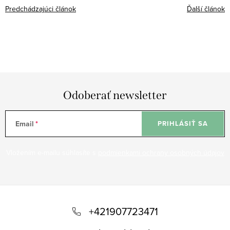
Predchádzajúci článok
Ďalší článok
Odoberať newsletter
Email
PRIHLÁSIŤ SA
Vložením e-mailu súhlasíte s
podmienkami ochrany osobných údajov
Z
á
+421907723471
p