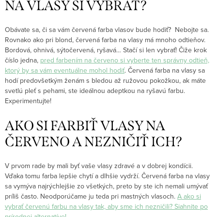
NA VLASY SI VYBRAŤ?
Obávate sa, či sa vám červená farba vlasov bude hodiť? Nebojte sa.
Rovnako ako pri blond, červená farba na vlasy má mnoho odtieňov.
Bordová, ohnivá, sýtočervená, ryšavá… Stačí si len vybrať! Čiže krok
číslo jedna,
pred farbením na červeno si vyberte ten správny odtieň,
ktorý by sa vám eventuálne mohol hodiť
. Červená farba na vlasy sa
hodí predovšetkým ženám s bledou až ružovou pokožkou, ak máte
svetlú pleť s pehami, ste ideálnou adeptkou na ryšavú farbu.
Experimentujte!
AKO SI FARBIŤ VLASY NA
ČERVENO A NEZNIČIŤ ICH?
V prvom rade by mali byť vaše vlasy zdravé a v dobrej kondícii.
Vďaka tomu farba lepšie chytí a dlhšie vydrží. Červená farba na vlasy
sa vymýva najrýchlejšie zo všetkých, preto by ste ich nemali umývať
príliš často. Neodporúčame ju teda pri mastných vlasoch.
A ako si
vybrať červenú farbu na vlasy tak, aby sme ich nezničili? Siahnite po
prírodnej alternatíve!