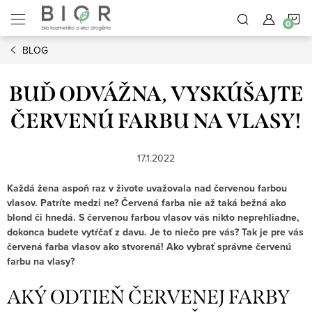
Prejsť
N
na
obsah
BLOG
K
BUĎ ODVÁŽNA, VYSKÚŠAJTE
ČERVENÚ FARBU NA VLASY!
17.1.2022
Každá žena aspoň raz v živote uvažovala nad červenou farbou
vlasov. Patríte medzi ne? Červená farba nie až taká bežná ako
blond či hnedá. S červenou farbou vlasov vás nikto neprehliadne,
dokonca budete vytŕčať z davu. Je to niečo pre vás? Tak je pre vás
červená farba vlasov ako stvorená! Ako vybrať správne červenú
farbu na vlasy?
AKÝ ODTIEŇ ČERVENEJ FARBY