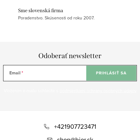
Sme slovenská firma
Poradenstvo. Skúsenosti od roku 2007.
Odoberať newsletter
Email
PRIHLÁSIŤ SA
Vložením e-mailu súhlasíte s
podmienkami ochrany osobných údajov
Z
á
+421907723471
p
shop
@
bior.sk