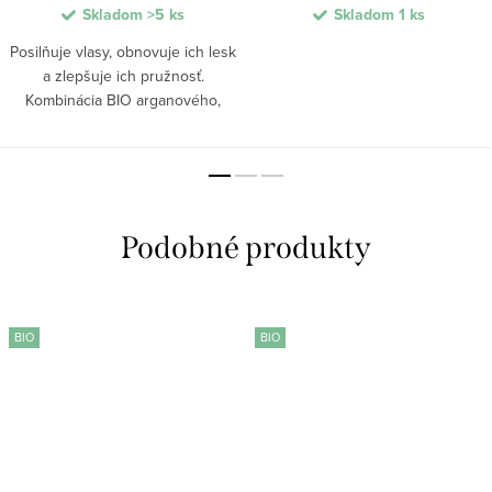
Skladom
>5 ks
Skladom
1 ks
Posilňuje vlasy, obnovuje ich lesk
a zlepšuje ich pružnosť.
Kombinácia BIO arganového,
marhuľového a inca inchi oleja
vyživuje poškodené vlasové
vlákno a pomáha vyhladzovať
jeho štruktúru. Betaín...
BIO
BIO