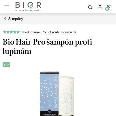
Prejsť
N
na
obsah
Šampóny
K
1 hodnotenie
Podrobnosti hodnotenia
Bio Hair Pro šampón proti
lupinám
BIO