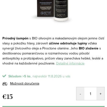
Prírodný šampón
s BIO olivovým a makadamovým olejom jemne čistí
vlasy a pokožku hlavy, zároveň
účinne odstraňuje lupiny
vďaka
synergií živicového oleja a Piroctone olamine.
Jeho
BIO zloženie
s
destilovanou pomarančovou a rozmarínovou vodou pôsobí
antisepticky a protizápalovo, pričom vlasy zanecháva hebké, lesklé a
vhodné na každodenné používanie.
Detailné informácie
Skladom
>5 ks
11.8.2026
Možnosti doručenia
€15
Jednotková