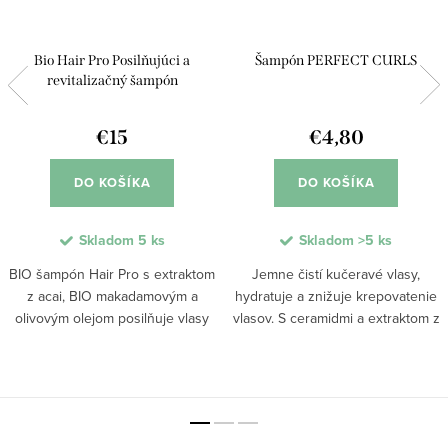
Bio Hair Pro Posilňujúci a
Šampón PERFECT CURLS
revitalizačný šampón
€15
€4,80
DO KOŠÍKA
DO KOŠÍKA
Skladom
5 ks
Skladom
>5 ks
BIO šampón Hair Pro s extraktom
Jemne čistí kučeravé vlasy,
z acai, BIO makadamovým a
hydratuje a znižuje krepovatenie
olivovým olejom posilňuje vlasy
vlasov. S ceramidmi a extraktom z
od korienkov po končeky a
banánu posilňuje vlasovú
pomáha predchádzať ich
štruktúru a udržiava hydratáciu,
vypadávaniu. Prírodné zloženie s
čím znižuje krepovatenie a
morským glykogénom a...
podporuje...