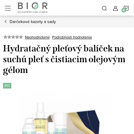
Prejsť
N
na
obsah
Darčekové kazety a sady
K
Neohodnotené
Podrobnosti hodnotenia
Hydratačný pleťový balíček na
suchú pleť s čistiacim olejovým
gélom
BIO