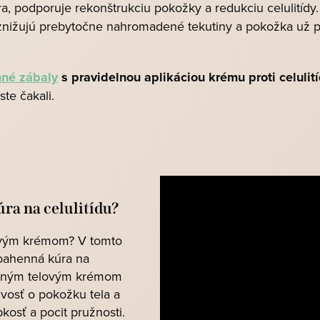
ra, podporuje rekonštrukciu pokožky a redukciu celulitíd
 znižujú prebytočne nahromadené tekutiny a pokožka už po
nné zábaly
s pravidelnou aplikáciou krému proti celulit
ste čakali.
ra na celulitídu?
ovým krémom? V tomto
bahenná kúra na
alitným telovým krémom
ivosť o pokožku tela a
kosť a pocit pružnosti.