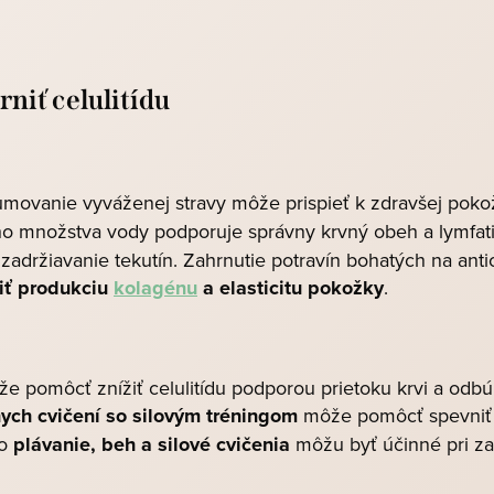
niť celulitídu
umovanie vyváženej stravy môže prispieť k zdravšej pok
kého množstva vody podporuje správny krvný obeh a lymfa
iť zadržiavanie tekutín. Zahrnutie potravín bohatých na ant
iť produkciu
kolagénu
a elasticitu pokožky
.
ôže pomôcť znížiť celulitídu podporou prietoku krvi a od
ych cvičení so silovým tréningom
môže pomôcť spevniť s
ko
plávanie, beh a silové cvičenia
môžu byť účinné pri zac