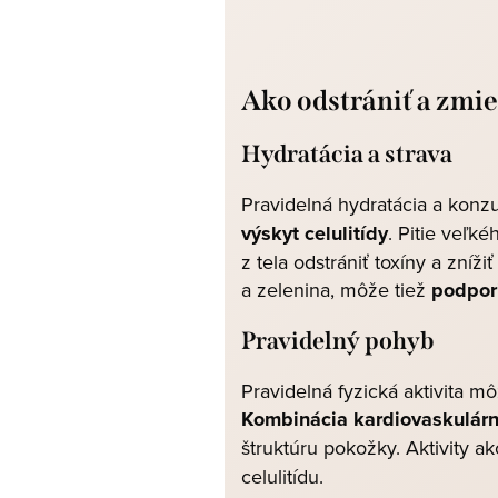
Ako odstrániť a zmier
Hydratácia a strava
Pravidelná hydratácia a konz
výskyt celulitídy
. Pitie veľ
z tela odstrániť toxíny a zníž
a zelenina, môže tiež
podpor
Pravidelný pohyb
Pravidelná fyzická aktivita m
Kombinácia kardiovaskulárn
štruktúru pokožky. Aktivity a
celulitídu.