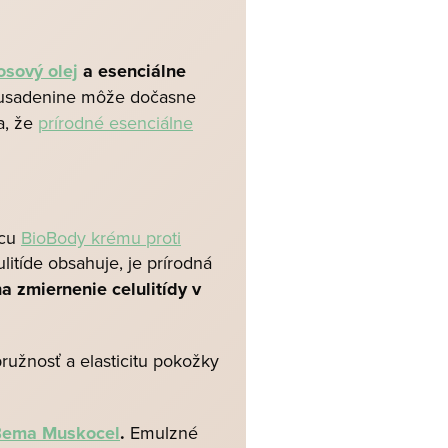
osový olej
a esenciálne
ej usadenine môže dočasne
a, že
prírodné esenciálne
ncu
BioBody krému proti
ulitíde obsahuje, je prírodná
a zmiernenie celulitídy v
užnosť a elasticitu pokožky
ema Muskocel
.
Emulzné