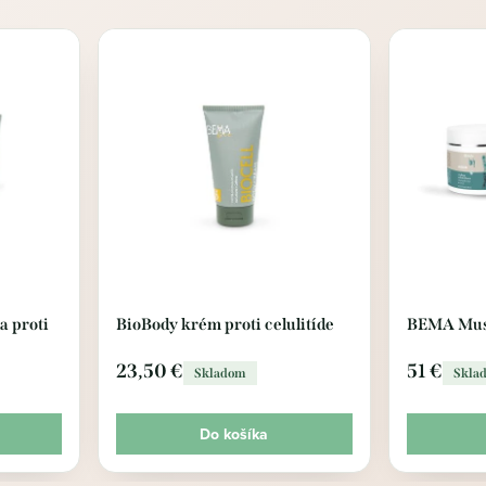
 proti
BioBody krém proti celulitíde
BEMA Mus
23,50 €
51 €
Skladom
Skla
Do košíka