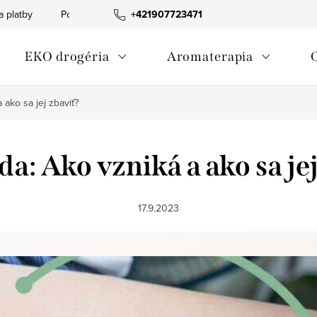
a platby
Podmienky ochrany osobných údajov
+421907723471
Informácia o p
EKO drogéria
Aromaterapia
a ako sa jej zbaviť?
da: Ako vzniká a ako sa je
17.9.2023