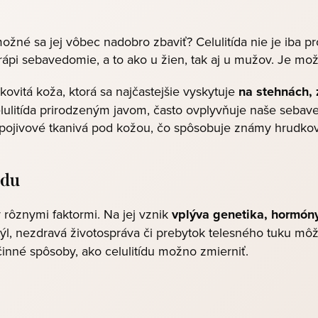
možné sa jej vôbec nadobro zbaviť? Celulitída nie je iba 
trápi sebavedomie, a to ako u žien, tak aj u mužov. Je mož
mkovitá koža, ktorá sa najčastejšie vyskytuje
na stehnách,
elulitída prirodzeným javom, často ovplyvňuje naše sebav
spojivové tkanivá pod kožou, čo spôsobuje známy hrudkov
ídu
rôznymi faktormi. Na jej vznik
vplýva genetika, hormóny, 
týl, nezdravá životospráva či prebytok telesného tuku môžu
činné spôsoby, ako celulitídu možno zmierniť.