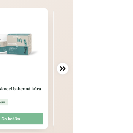
kocel bahenná kúra
BioBody telový krém
ELASTICIZING
dom
23,50 €
Skladom
Do košíka
Do košíka