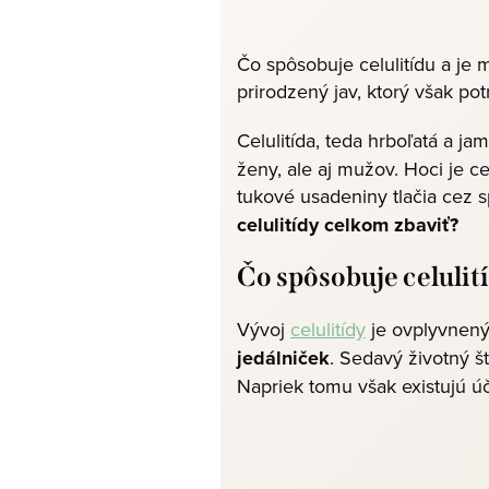
Čo spôsobuje celulitídu a je 
prirodzený jav, ktorý však po
Celulitída, teda hrboľatá a ja
ženy, ale aj mužov. Hoci je c
tukové usadeniny tlačia cez 
celulitídy celkom zbaviť?
Čo spôsobuje celulit
Vývoj
celulitídy
je ovplyvnený 
jedálniček
. Sedavý životný š
Napriek tomu však existujú ú