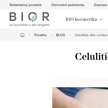
Prejsť
Reklamačný poriadok
Obchodné podmienky
Doprava 
na
obsah
BIO kozmetika
Poradňa
BLOG
Celulitída: Ako vzniká 
Domov
Celulití