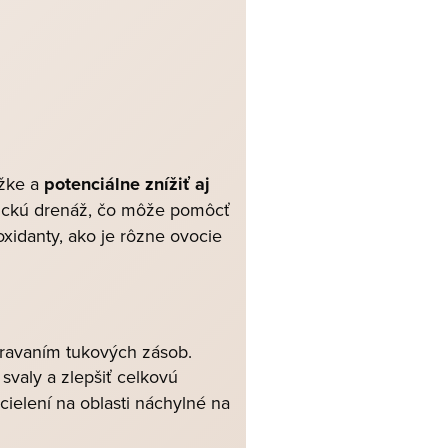
ožke a
potenciálne znížiť aj
tickú drenáž, čo môže pomôcť
ioxidanty, ako je rôzne ovocie
búravaním tukových zásob.
valy a zlepšiť celkovú
ielení na oblasti náchylné na