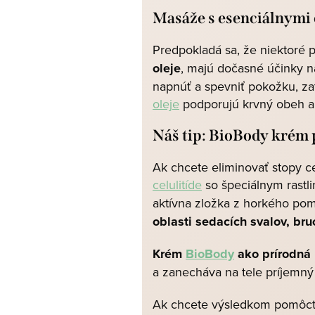
Masáže s esenciálnymi
Predpokladá sa, že niektoré p
oleje
, majú dočasné účinky n
napnúť a spevniť pokožku, za
oleje
podporujú krvný obeh a 
Náš tip: BioBody krém p
Ak chcete eliminovať stopy ce
celulitíde
so špeciálnym rastl
aktívna zložka z horkého po
oblasti sedacích svalov, bru
Krém
BioBody
ako prírodná
a zanecháva na tele príjemný
Ak chcete výsledkom pomôc