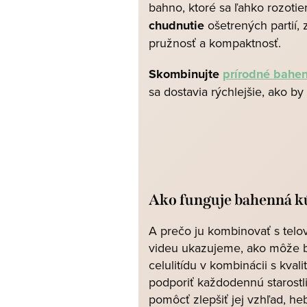
bahno, ktoré sa ľahko rozotie
chudnutie
ošetrených partií,
pružnosť a kompaktnosť.
Skombinujte
prírodné bahe
sa dostavia rýchlejšie, ako by 
Ako funguje bahenná kú
A prečo ju kombinovať s tel
videu ukazujeme, ako môže 
celulitídu v kombinácii s kv
podporiť každodennú starostl
pomôcť zlepšiť jej vzhľad, heb