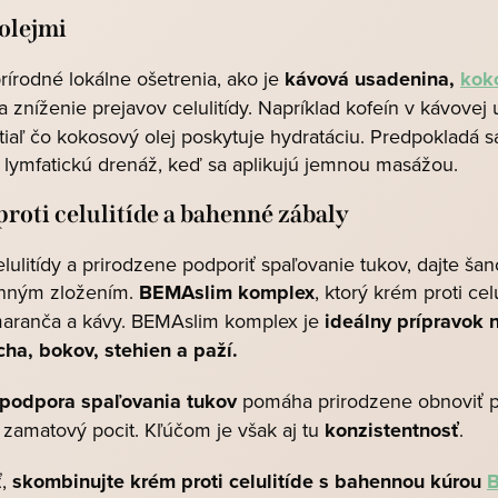
 olejmi
rírodné lokálne ošetrenia, ako je
kávová usadenina,
kok
a zníženie prejavov celulitídy. Napríklad kofeín v kávov
tiaľ čo kokosový olej poskytuje hydratáciu. Predpokladá s
lymfatickú drenáž, keď sa aplikujú jemnou masážou.
roti celulitíde a bahenné zábaly
lulitídy a prirodzene podporiť spaľovanie tukov, dajte ša
inným zložením.
BEMAslim komplex
, ktorý krém proti cel
maranča a kávy. BEMAslim komplex je
ideálny prípravok n
cha, bokov, stehien a paží.
 podpora spaľovania tukov
pomáha prirodzene obnoviť pr
 zamatový pocit. Kľúčom je však aj tu
konzistentnosť
.
ť,
skombinujte krém proti celulitíde s bahennou kúrou
B