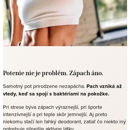
Potenie nie je problém. Zápach áno.
Samotný pot prirodzene nezapácha.
Pach vzniká až
vtedy, keď sa spojí s baktériami na pokožke.
Pri strese býva zápach výraznejší, pri športe
intenzívnejší a pri teple skôr jemnejší. Aj preto
niekomu stačí len ľahký deodorant, zatiaľ čo niekto iný
potrebuje silnejšie aktívne látky.