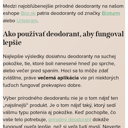
Medzi najobľúbenejšie prírodné deodoranty na našom
eshope
Bior.sk
patria deodoranty od značky
Bioturm
alebo
Urtekram
.
Ako používať deodorant, aby fungoval
lepšie
Najlepšie výsledky dosiahnu deodoranty na suchej
pokožke, tie, ktoré boli nanesené hneď po sprche,
alebo večer pred spaním. Hoci sa to môže zdať
zvláštne, práve
večerná aplikácia
vie pri niektorých
ľuďoch fungovať prekvapivo dobre.
Výber prírodného deodorantu nie je o tom nájsť ten
„najsilnejší“ produkt. Je o tom nájsť taký, ktorý sedí
vášmu typu potenia aj pokožke. Keď pochopíte, čo
vaše telo potrebuje,
prírodný deodorant
dokáže
fungovať oveľa lepšie, než si veľa ľudí myslí. Neverte