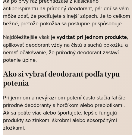
Ak po prvý raz prechádzate z klasického
antiperspirantu na prírodný deodorant, pár dní sa vám
môže zdať, že pociťujete silnejší zápach. Je to celkom
bežné, pretože pokožka sa postupne prispôsobuje.
Najdôležitejšie však je
vydržať pri jednom produkte
,
aplikovať deodorant vždy na čistú a suchú pokožku a
nemať očakávanie, že prírodný deodorant zastaví
potenie úplne.
Ako si vybrať deodorant podľa typu
potenia
Pri jemnom a nevýraznom potení často stačia ľahšie
prírodné deodoranty s horčíkom alebo prebiotikami.
Ak sa potíte viac alebo športujete, lepšie fungujú
produkty so zinkom, škrobmi alebo absorpčnými
zložkami.