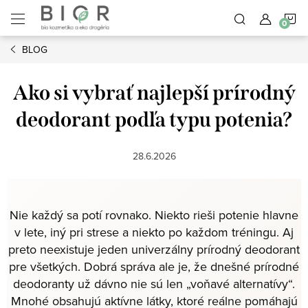
Prejsť
N
na
obsah
BLOG
K
Ako si vybrať najlepší prírodný
deodorant podľa typu potenia?
28.6.2026
Nie každý sa potí rovnako. Niekto rieši potenie hlavne
v lete, iný pri strese a niekto po každom tréningu. Aj
preto neexistuje jeden univerzálny prírodný deodorant
pre všetkých. Dobrá správa ale je, že dnešné prírodné
deodoranty už dávno nie sú len „voňavé alternatívy“.
Mnohé obsahujú aktívne látky, ktoré reálne pomáhajú