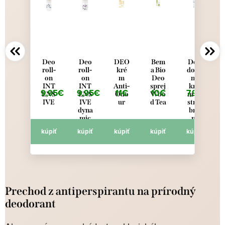
Deo
Deo
DEO
Bem
Deo
roll-
roll-
kré
a Bio
dora
on
on
m
Deo
nt
INT
INT
Anti-
sprej
kré
9,95€
9,95€
11€
10€
7,95€
ENS
ENS
Odo
Woo
m so
IVE
IVE
ur
d Tea
strie
dyna
bro
mic
m
neut
kúpiť
kúpiť
kúpiť
kúpiť
kúpiť
ral
Prechod z antiperspirantu na prírodný
deodorant