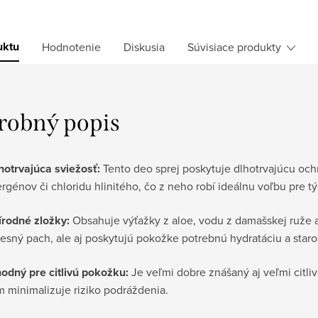
uktu
Hodnotenie
Diskusia
Súvisiace produkty
robný popis
hotrvajúca sviežosť:
Tento deo sprej poskytuje dlhotrvajúcu ochr
ergénov či chloridu hlinitého, čo z neho robí ideálnu voľbu pre t
írodné zložky:
Obsahuje výťažky z aloe, vodu z damašskej ruže a
lesný pach, ale aj poskytujú pokožke potrebnú hydratáciu a staros
odný pre citlivú pokožku:
Je veľmi dobre znášaný aj veľmi citli
m minimalizuje riziko podráždenia.