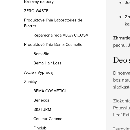
Balzamy na pery
Je
ZERO WASTE
Zn
Produktové línie Laboratoires de
ka
Biarritz
Reparačná rada ALGA CICOSA
Zhrnutie
Produktové línie Bema Cosmetic
pachu. J
BemaBio
Deo 
Bema Hair Loss
Akcie / Výpredaj
Dlhotrva
bez naru
Značky
sladkast
BEMA COSMETICI
Benecos
Zloženie
Potassiu
BIOTURM
Leaf Ex
Couleur Caramel
Finclub
*surovi