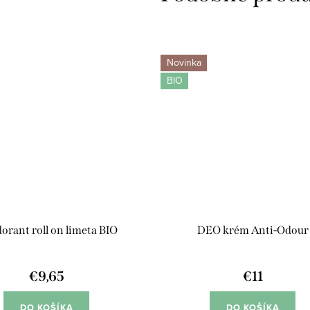
Novinka
BIO
orant roll on limeta BIO
DEO krém Anti-Odour
€9,65
€11
DO KOŠÍKA
DO KOŠÍKA