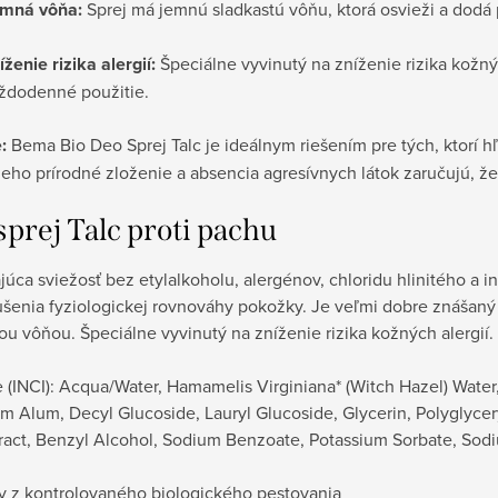
mná vôňa:
Sprej má jemnú sladkastú vôňu, ktorá osvieži a dodá 
íženie rizika alergií:
Špeciálne vyvinutý na zníženie rizika kožný
ždodenné použitie.
:
Bema Bio Deo Sprej Talc je ideálnym riešením pre tých, ktorí 
eho prírodné zloženie a absencia agresívnych látok zaručujú, ž
sprej Talc proti pachu
júca sviežosť bez etylalkoholu, alergénov, chloridu hlinitého a i
šenia fyziologickej rovnováhy pokožky. Je veľmi dobre znášaný 
ou vôňou. Špeciálne vyvinutý na zníženie rizika kožných alergií.
 (INCI): Acqua/Water, Hamamelis Virginiana* (Witch Hazel) Water,
m Alum, Decyl Glucoside, Lauryl Glucoside, Glycerin, Polyglyce
tract, Benzyl Alcohol, Sodium Benzoate, Potassium Sorbate, So
ny z kontrolovaného biologického pestovania