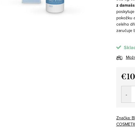
z damašs
poskytuj
pokožku a
celého dňa
zaručuje 
Skla
Možn
€1
Jedno
cena:
Značka:
B
COSMETIC