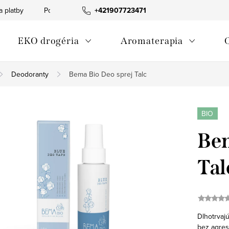
a platby
Podmienky ochrany osobných údajov
+421907723471
Informácia o p
EKO drogéria
Aromaterapia
Deodoranty
Bema Bio Deo sprej Talc
BIO
Bem
Tal
Dlhotrvaj
bez agres