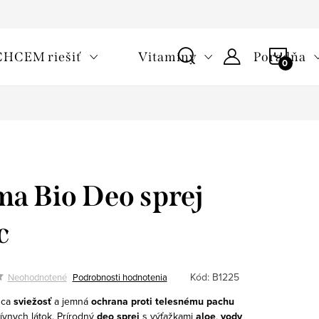
oužívaní cookies
Často kladené otázky
Slovník pojmov
NÁKU
CHCEM riešiť
Vitamíny
Poradňa
KOŠÍ
a Bio Deo sprej
c
Kód:
B1225
Neohodnotené
Podrobnosti hodnotenia
úca
sviežosť
a jemná
ochrana proti telesnému pachu
ívnych látok.
Prírodný
deo sprej
s výťažkami
aloe
,
vody