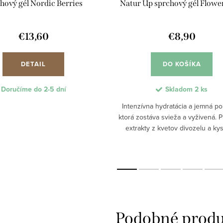
hový gél Nordic Berries
Natur Up sprchový gél Flower
€13,60
€8,90
DETAIL
DO KOŠÍKA
Doručíme do 2-5 dní
Skladom
2 ks
Intenzívna hydratácia a jemná po
ktorá zostáva svieža a vyživená. 
extrakty z kvetov divozelu a kys
hyalurónová poskytujú pokožke 
výživu a hebkosť. Jemné penivé zl