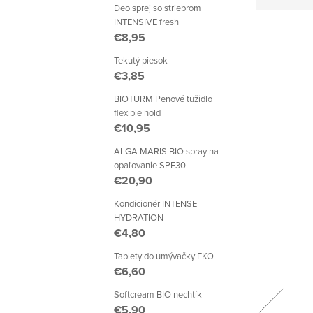
Deo sprej so striebrom
INTENSIVE fresh
€8,95
Tekutý piesok
€3,85
BIOTURM Penové tužidlo
flexible hold
€10,95
ALGA MARIS BIO spray na
opaľovanie SPF30
€20,90
Kondicionér INTENSE
HYDRATION
€4,80
Tablety do umývačky EKO
€6,60
Softcream BIO nechtík
€5,90