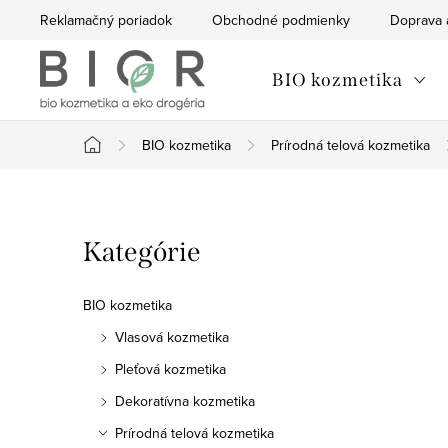
Prejsť
Reklamačný poriadok
Obchodné podmienky
Doprava 
na
obsah
BIO kozmetika
BIO kozmetika
Prírodná telová kozmetika
Domov
B
Preskočiť
Kategórie
o
kategórie
č
BIO kozmetika
n
Vlasová kozmetika
Pleťová kozmetika
ý
Dekoratívna kozmetika
p
Prírodná telová kozmetika