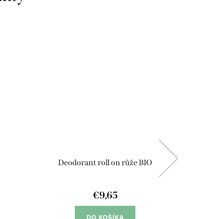
BIO
Deodorant roll on růže BIO
Bema 
€9,65
DO KOŠÍKA