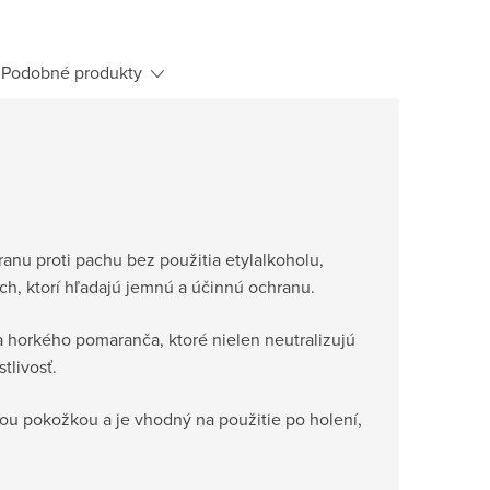
Podobné produkty
anu proti pachu bez použitia etylalkoholu,
ých, ktorí hľadajú jemnú a účinnú ochranu.
 horkého pomaranča, ktoré nielen neutralizujú
tlivosť.
vou pokožkou a je vhodný na použitie po holení,