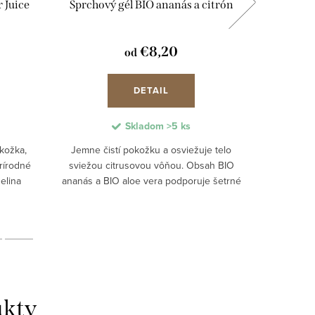
 Juice
Sprchový gél BIO ananás a citrón
BIOTURM 
€8,20
od
DETAIL
Skladom
>5 ks
kožka,
Jemne čistí pokožku a osviežuje telo
Osviežuje 
Prírodné
sviežou citrusovou vôňou. Obsah BIO
každým 
elina
ananás a BIO aloe vera podporuje šetrné
mandľovým
hlbokú
čistenie pokožky a pomáha udržať
červeného
ožky...
prirodzenú hydratácia pokožky bez
zamatovo 
vysušovania....