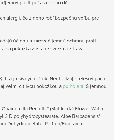
príjemný pocit počas celého dňa.
ch alergií, čo z neho robí bezpečnú voľbu pre
hľadajú účinnú a zároveň jemnú ochranu proti
e vaša pokožka zostane svieža a zdravá.
ných agresívnych látok. Neutralizuje telesný pach
aj veľmi citlivou pokožkou a
po holení
. S jemnou
 Chamomilla Recutita* (Matricaria) Flower Water,
ryl-2 Dipolyhydroxystearate, Aloe Barbadensis*
dium Dehydroacetate, Parfum/Fragrance.