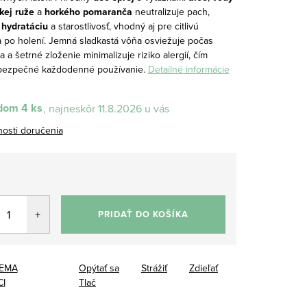
kej ruže
a
horkého pomaranča
neutralizuje pach,
e
hydratáciu
a starostlivosť, vhodný aj pre citlivú
 po holení. Jemná sladkastá vôňa osviežuje počas
 a šetrné zloženie minimalizuje riziko alergií, čím
bezpečné každodenné používanie.
Detailné informácie
dom
4 ks
11.8.2026
osti doručenia
0
tková
PRIDAŤ DO KOŠÍKA
EMA
Opýtať sa
Strážiť
Zdieľať
I
Tlač