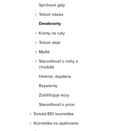
a
Sprchové gély
n
Telové mlieka
Deodoranty
e
Krémy na ruky
l
Telové oleje
Mydlá
Starostlivosť o nohy a
chodidlá
Holenie, depilácia
Repelenty
Zoštíhľujúje kúry
Starostlivosť o prsia
Detská BIO kozmetika
Kozmetika na opaľovanie