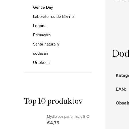
Gentle Day
Laboratoires de Biarritz
Logona
Primavera
Santé naturally
Dod
sodasan
Urtekram
Kateg
EAN
:
Top 10 produktov
Obsa
Mydlo bez parfumácie BIO
€4,75