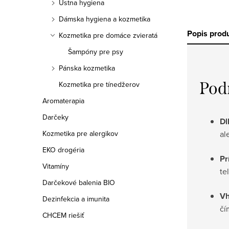
Ústna hygiena
Dámska hygiena a kozmetika
Popis prod
Kozmetika pre domáce zvieratá
Šampóny pre psy
Pánska kozmetika
Pod
Kozmetika pre tínedžerov
Aromaterapia
Darčeky
Dl
al
Kozmetika pre alergikov
EKO drogéria
Pr
Vitamíny
te
Darčekové balenia BIO
Vh
Dezinfekcia a imunita
čí
CHCEM riešiť