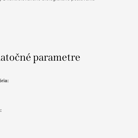
atočné parametre
ória
:
h
: