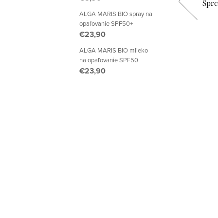
él BIO
Sprchový gél OBJATIE
Sprc
t
ALGA MARIS BIO spray na
opaľovanie SPF50+
€23,90
€10,20
ALGA MARIS BIO mlieko
na opaľovanie SPF50
DETAIL
€23,90
Momentálne nedostupné
oruje jej
BIO aloe
tovať
hráni ju
ce...