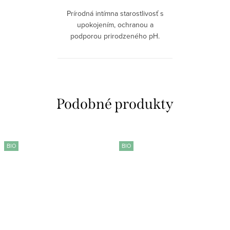
Prírodná intímna starostlivosť s
upokojením, ochranou a
podporou prirodzeného pH.
Lakto-aktívny komplex a BIO
zložky, ako jojobový olej a
rumanček, poskytujú regeneráciu
a zdravie citlivých...
BIO
BIO