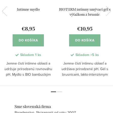
Intímne mydlo
BIOTURM intímny umývací gél s
výťažkom z brusníc
€8,95
€10,95
DO KOŠÍKA
DO KOŠÍKA
Skladom
1 ks
Skladom
>5 ks
Jemne čistí intímne oblasti a
Jemne čistí intímnu oblasť a
udržuje prirodzenú rovnováhu
udržiava prirodzené pH. Gél s
pH. Mydlo s BIO bambuckým
brusnicami, lakto-intenzívnym
maslom a organickými výťažkami
komplexom a kyselinou mliečnou
zo slezu, harmančeka a nechtíka
podporuje ochrannú funkciu
upokojuje citlivú pokožku,
ženských intímnych partií.
zanecháva ju hebkú a...
Prípravok poskytuje...
Sme slovenská firma
Poradenstvo. Skúsenosti od roku 2007.