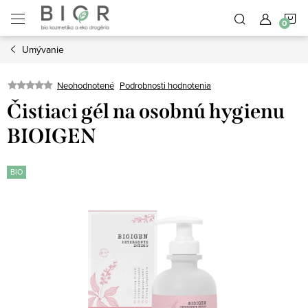
Prejsť
N
na
obsah
Umývanie
K
Neohodnotené
Podrobnosti hodnotenia
Čistiaci gél na osobnú hygienu
BIOIGEN
BIO