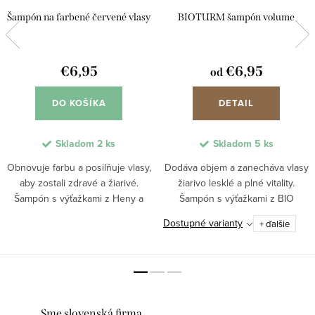
Šampón na farbené červené vlasy
BIOTURM šampón volume
€6,95
€6,95
od
DO KOŠÍKA
DETAIL
Skladom
2 ks
Skladom
5 ks
Obnovuje farbu a posilňuje vlasy,
Dodáva objem a zanecháva vlasy
aby zostali zdravé a žiarivé.
žiarivo lesklé a plné vitality.
Šampón s výťažkami z Heny a
Šampón s výťažkami z BIO
pšeničným proteínom regeneruje
lipových kvietkov, BIO ovsa, BIO
Dostupné varianty
+ ďalšie
vlasovú štruktúru, uľahčuje
aloe vera a rumančeka podporuje
rozčesávanie a chráni pred
prirodzenú štruktúru vlasov,
poškodením. Jemná...
uľahčuje ich...
Sme slovenská firma