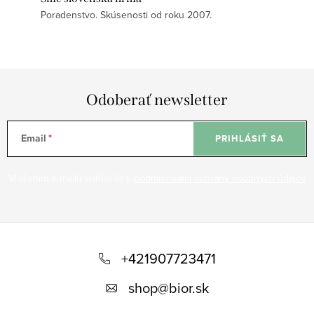
Poradenstvo. Skúsenosti od roku 2007.
Odoberať newsletter
Email
PRIHLÁSIŤ SA
Vložením e-mailu súhlasíte s
podmienkami ochrany osobných údajov
Z
á
+421907723471
p
shop
@
bior.sk
ä