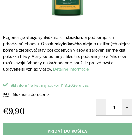
Regeneruje
vlasy
, vyhladzuje ich
štruktúru
a podporuje ich
prirodzenú obnovu.
Obsah
rakytníkového oleja
a rastlinných olejov
pomáha zlepšovať stav poškodených vlasov a zároveň šetrne čistí
pokožku hlavy. Vlasy sú po umytí hladšie, poddajnejšie a ľahšie sa
rozčesávajú. Vhodný na každodenné použitie pre zdravší a
upravenejší vzhľad vlasov.
Detailné informácie
Skladom
>5 ks
11.8.2026
Možnosti doručenia
€9,90
Jednotková
cena:
PRIDAŤ DO KOŠÍKA