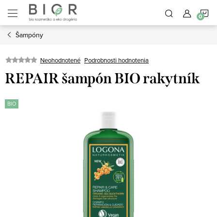
Prejsť
N
na
obsah
Šampóny
K
Neohodnotené
Podrobnosti hodnotenia
REPAIR šampón BIO rakytník
BIO