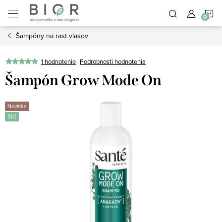
Prejsť
N
na
obsah
Šampóny na rast vlasov
K
1 hodnotenie
Podrobnosti hodnotenia
Šampón Grow Mode On
Novinka
BIO