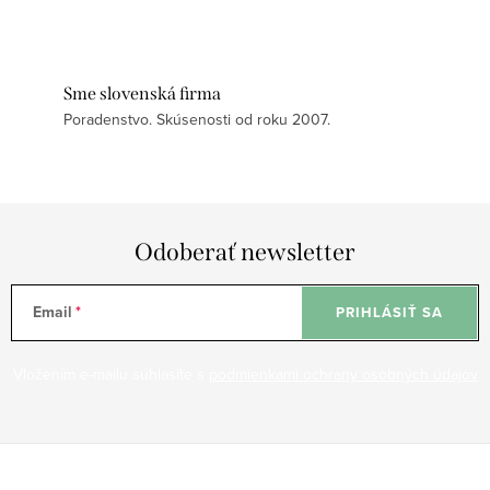
Sme slovenská firma
Poradenstvo. Skúsenosti od roku 2007.
Odoberať newsletter
Email
PRIHLÁSIŤ SA
Vložením e-mailu súhlasíte s
podmienkami ochrany osobných údajov
Z