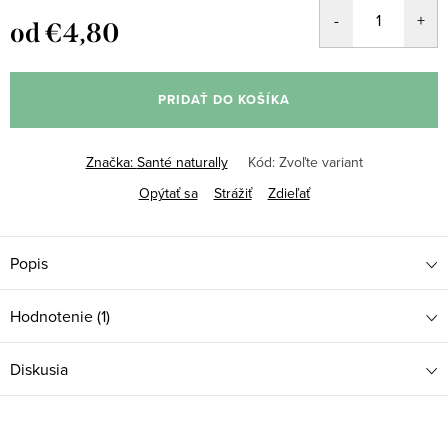
od
€4,80
Jednotková
cena:
PRIDAŤ DO KOŠÍKA
Značka:
Santé naturally
Kód:
Zvoľte variant
Opýtať sa
Strážiť
Zdieľať
Popis
Hodnotenie (1)
Diskusia