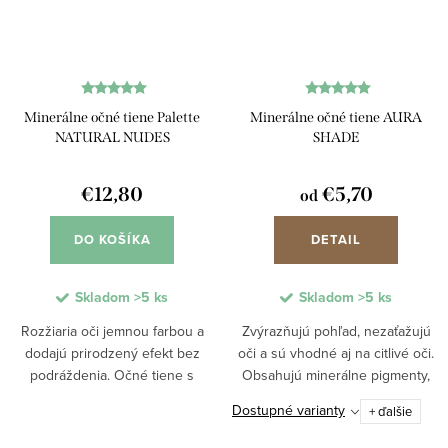
Minerálne očné tiene Palette
Minerálne očné tiene AURA
NATURAL NUDES
SHADE
€12,80
€5,70
od
DO KOŠÍKA
DETAIL
Skladom
>5 ks
Skladom
>5 ks
Rozžiaria oči jemnou farbou a
Zvýrazňujú pohľad, nezaťažujú
dodajú prirodzený efekt bez
oči a sú vhodné aj na citlivé oči.
podráždenia. Očné tiene s
Obsahujú minerálne pigmenty,
minerálnymi pigmentmi a
ktoré zabezpečujú prirodzený
Dostupné varianty
+ ďalšie
prírodnými esenciálnymi olejmi sa
vzhľad a dobrú priľnavosť. Možno
dajú aplikovať „za sucha“ aj „za
ich aplikovať na sucho aj na