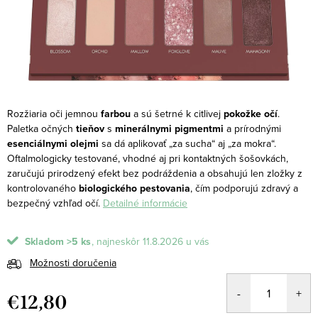
Rozžiaria oči jemnou
farbou
a sú šetrné k citlivej
pokožke očí
.
Paletka očných
tieňov
s
minerálnymi pigmentmi
a prírodnými
esenciálnymi olejmi
sa dá aplikovať „za sucha“ aj „za mokra“.
Oftalmologicky testované, vhodné aj pri kontaktných šošovkách,
zaručujú prirodzený efekt bez podráždenia a obsahujú len zložky z
kontrolovaného
biologického pestovania
, čím podporujú zdravý a
bezpečný vzhľad očí.
Detailné informácie
Skladom
>5 ks
11.8.2026
Možnosti doručenia
€12,80