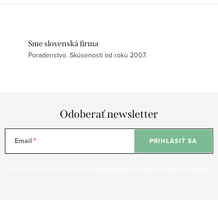
mokra“. Jemné...
mokro podľa...
Sme slovenská firma
Poradenstvo. Skúsenosti od roku 2007.
Odoberať newsletter
Email
PRIHLÁSIŤ SA
Vložením e-mailu súhlasíte s
podmienkami ochrany osobných údajov
Z