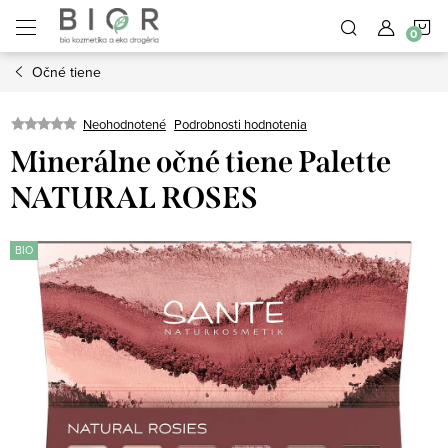
Prejsť
N
na
obsah
Očné tiene
K
Neohodnotené
Podrobnosti hodnotenia
Minerálne očné tiene Palette
NATURAL ROSES
BIO