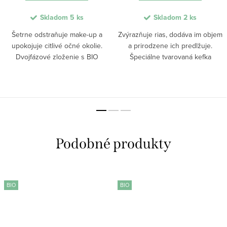
Skladom
5 ks
Skladom
2 ks
Šetrne odstraňuje make-up a
Zvýrazňuje rias, dodáva im objem
upokojuje citlivé očné okolie.
a prirodzene ich predlžuje.
Dvojfázové zloženie s BIO
Špeciálne tvarovaná kefka
uhorkou, aloe vera a ružovou
rovnomerne obalí každú riasu
vodou kombinuje jemné oleje a
zvlášť, čím zabezpečí oddelený a
hydratačnú starostlivosť pre
precízny výsledok bez zlepenia.
účinné odlíčenie pleti...
Výťažok z BIO...
BIO
BIO