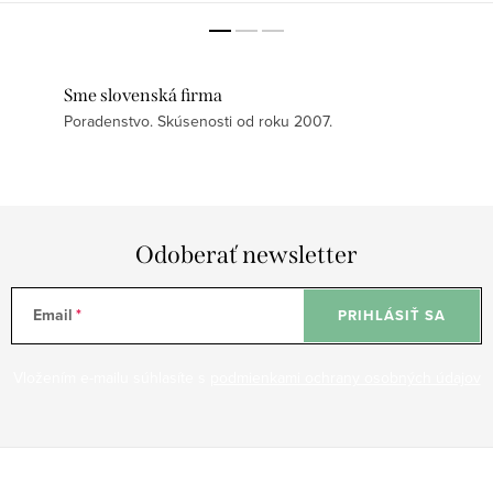
Výťažok z BIO...
šošoviek....
Sme slovenská firma
Poradenstvo. Skúsenosti od roku 2007.
Odoberať newsletter
Email
PRIHLÁSIŤ SA
Vložením e-mailu súhlasíte s
podmienkami ochrany osobných údajov
Z