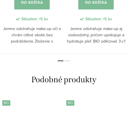
DO KOŠÍKA
DO KOŠÍKA
Skladom
>5 ks
Skladom
>5 ks
Jemne odstraňuje make-up očí a
Jemne odstraňuje make-up aj
chráni citlivé okolie bez
vodoodolný, pričom upokojuje a
podráždenia. Zloženie s
hydratuje pleť. BIO odličovač 3 v 1
obsahom aloe vera, mandľového
kombinuje ricínový olej a extrakt
oleja a jojobového oleja pomáha
Sugar Kelp, ktoré účinne čistí,
pokožku vyživiť a hydratovať bez
posilňuje mihalnice a dodáva...
zaťaženia. Účinne...
BIO
BIO