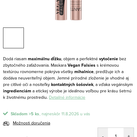
Dodá riasam
maximálnu dĺžku
, objem a perfektné
vytočenie
bez
zbytočného zaťažovania.
Maskara
Vegan Falsies
s krémovou
textúrou rovnomerne pokrýva všetky
mihalnice
, predlžuje ich a
dodáva neuveriteľný objem. Jemné prírodné zloženie je vhodné aj
pre citlivé oči a nositeľky
kontaktných šošoviek
, a vďaka vegánskym
ingredienciám
a etickej výrobe je ideálnou voľbou pre krásu šetrnú
k životnému prostrediu.
Detailné informácie
Skladom
>5 ks
11.8.2026
Možnosti doručenia