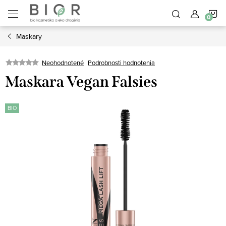
Prejsť
N
na
obsah
Maskary
K
Neohodnotené
Podrobnosti hodnotenia
Maskara Vegan Falsies
BIO