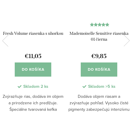
Fresh Volume riasenka s uhorkou
Mademoiselle Sensitive riasenka
01 čierna
€11,05
€9,85
DO KOŠÍKA
DO KOŠÍKA
Skladom
2 ks
Skladom
>5 ks
Zvýrazňuje rias, dodáva im objem
Dodáva objem riasam a
a prirodzene ich predlžuje.
zvýrazňuje pohľad. Vysoko čisté
Špeciálne tvarovaná kefka
pigmenty zabezpečujú intenzívnu
rovnomerne obalí každú riasu
farbu bez zaťaženia. Zloženie bez
zvlášť, čím zabezpečí oddelený a
parfumov je vhodné aj pre citlivé
precízny výsledok bez zlepenia.
oči a nositeľov kontaktných