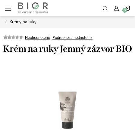
Prejsť
N
na
obsah
Krémy na ruky
K
Neohodnotené
Podrobnosti hodnotenia
Krém na ruky Jemný zázvor BIO