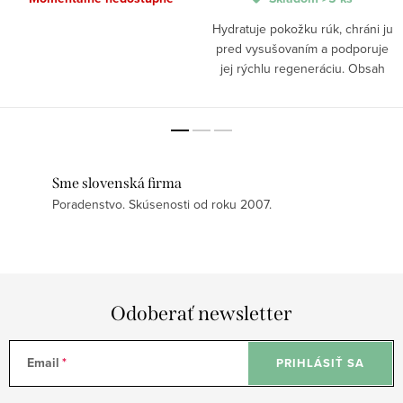
Hydratuje pokožku rúk, chráni ju
pred vysušovaním a podporuje
jej rýchlu regeneráciu. Obsah
granátového jablka a minerálnych
zložiek pôsobí antioxidačne a
pomáha zlepšovať celkový stav
citlivej a...
Sme slovenská firma
Poradenstvo. Skúsenosti od roku 2007.
Odoberať newsletter
Email
PRIHLÁSIŤ SA