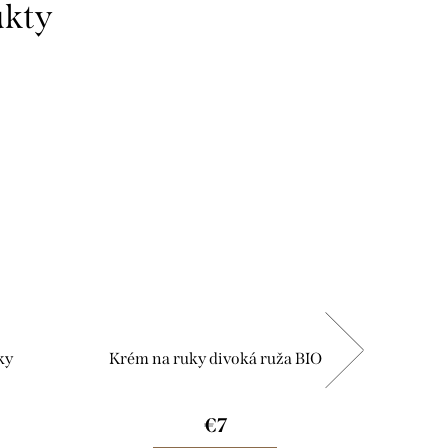
BIO
ky
Krém na ruky divoká ruža BIO
ALGA
€7