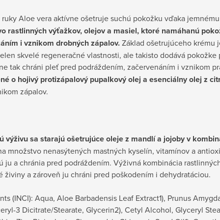
 ruky Aloe vera aktívne ošetruje suchú pokožku vďaka jemnému
o rastlinných výťažkov, olejov a masiel, ktoré namáhanú pokož
áním i vznikom drobných zápalov.
Základ ošetrujúceho krému j
elen skvelé regeneračné vlastnosti, ale takisto dodává pokožke 
ne tak chráni pleť pred podráždením, začervenáním i vznikom pr
é o hojivý protizápalový pupalkový olej a esenciálny olej z ci
nikom zápalov.
ú výživu sa starajú ošetrujúce oleje z mandlí a jojoby v kom
na množstvo nenasýtených mastných kyselín, vitamínov a antioxi
ú ju a chránia pred podráždením. Výživná kombinácia rastlinný
 živiny a zároveň ju chráni pred poškodením i dehydratáciou.
nts (INCI): Aqua, Aloe Barbadensis Leaf Extract1), Prunus Amygdal
eryl-3 Dicitrate/Stearate, Glycerin2), Cetyl Alcohol, Glyceryl Ste