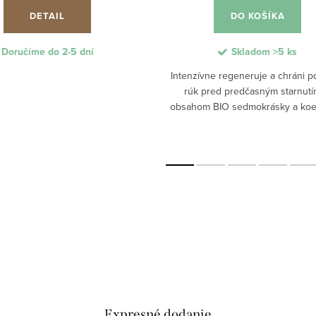
DETAIL
DO KOŠÍKA
Doručíme do 2-5 dní
Skladom
>5 ks
Intenzívne regeneruje a chráni 
rúk pred predčasným starnutí
obsahom BIO sedmokrásky a ko
Q10 pomáha zjemniť pigmentové š
podporuje obnovu buniek. Podp
hydratáciu...
Expresné dodanie