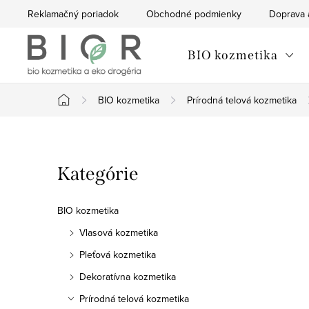
Prejsť
Reklamačný poriadok
Obchodné podmienky
Doprava 
na
obsah
BIO kozmetika
BIO kozmetika
Prírodná telová kozmetika
Domov
B
Preskočiť
Kategórie
o
kategórie
č
BIO kozmetika
n
Vlasová kozmetika
Pleťová kozmetika
ý
Dekoratívna kozmetika
p
Prírodná telová kozmetika