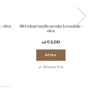
- oliva
BIO tekuté mydlo na ruky Levandula -
BIO teku
oliva
€4,60
od
DETAIL
Skladom
5 ks