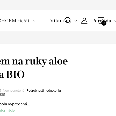
oužívaní cookies
Často kladené otázky
Slovník pojmov
NÁKU
CHCEM riešiť
Vitamíny
Poradňa
KOŠÍ
m na ruky aloe
a BIO
Neohodnotené
Podrobnosti hodnotenia
851
bola vypredaná…
informácie