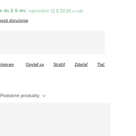
 do 2-5 dní
12.8.2026
osti doručenia
tková
rtekram
Opýtať sa
Strážiť
Zdieľať
Tlač
Podobné produkty