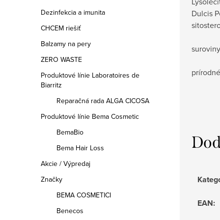
Lysoleci
Dezinfekcia a imunita
Dulcis P
sitoster
CHCEM riešiť
Balzamy na pery
surovin
ZERO WASTE
prírodné
Produktové línie Laboratoires de
Biarritz
Reparačná rada ALGA CICOSA
Produktové línie Bema Cosmetic
BemaBio
Dod
Bema Hair Loss
Akcie / Výpredaj
Kateg
Značky
BEMA COSMETICI
EAN
:
Benecos