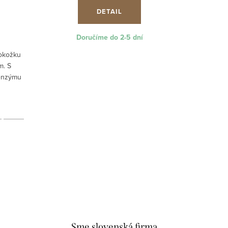
DETAIL
Doručíme do 2-5 dní
pokožku
Okamžitá ú
m. S
pre ru
enzýmu
Sendatu
kvrny a
oleje z
oruje
elasticitu
Sme slovenská firma