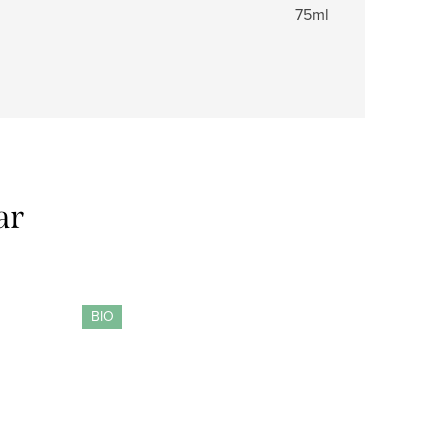
75ml
ar
BIO
BIO