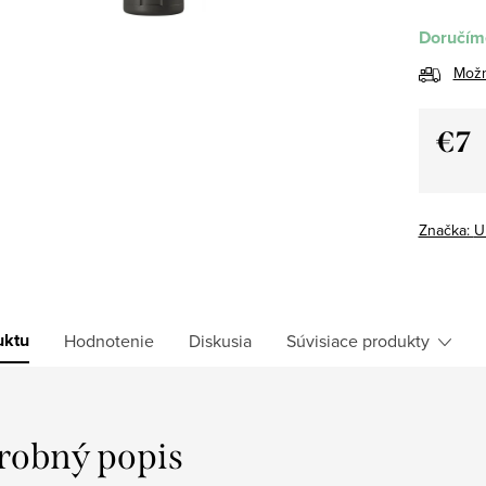
Doručíme
Možn
€7
Jedno
cena:
Značka:
U
uktu
Hodnotenie
Diskusia
Súvisiace produkty
robný popis