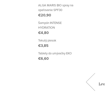
ALGA MARIS BIO spray na
opaľovanie SPF30
€20,90
Šampón INTENSE
HYDRATION
€4,80
Tekutý piesok
€3,85
Tablety do umývačky EKO
€6,60
y
Krém na ruky citrónová tráva BIO
Lev
€7