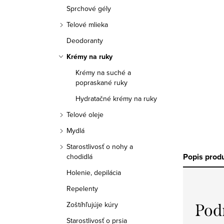
a
Sprchové gély
n
Telové mlieka
e
Deodoranty
Krémy na ruky
l
Krémy na suché a
popraskané ruky
Hydratačné krémy na ruky
Telové oleje
Mydlá
Starostlivosť o nohy a
Popis prod
chodidlá
Holenie, depilácia
Repelenty
Zoštíhľujúje kúry
Pod
Starostlivosť o prsia