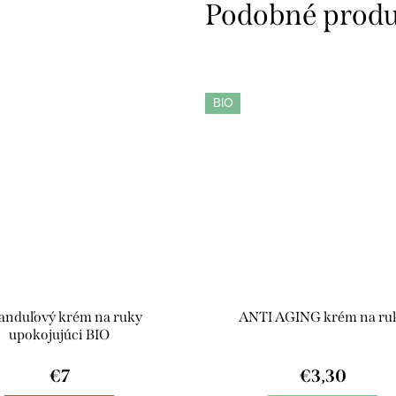
BIO
anduľový krém na ruky
ANTI AGING krém na ru
upokojujúci BIO
€7
€3,30