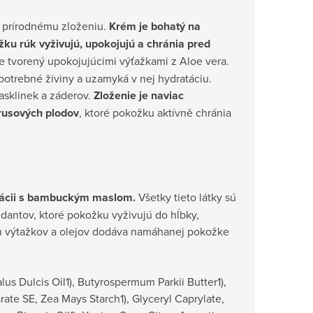
 prírodnému zloženiu.
Krém je bohatý na
ku rúk vyživujú, upokojujú a chránia pred
e tvorený upokojujúcimi výťažkami z Aloe vera.
potrebné živiny a uzamyká v nej hydratáciu.
asklinek a záderov.
Zloženie je naviac
trusových plodov
, ktoré pokožku aktívně chránia
binácii s bambuckým maslom.
Všetky tieto látky sú
dantov, ktoré pokožku vyživujú do hĺbky,
ch výtažkov a olejov dodáva namáhanej pokožke
us Dulcis Oil1), Butyrospermum Parkii Butter1),
arate SE, Zea Mays Starch1), Glyceryl Caprylate,