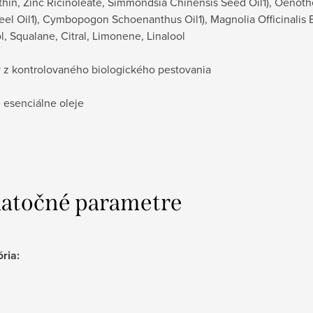
thin, Zinc Ricinoleate, Simmondsia Chinensis Seed Oil1), Oenoth
eel Oil1), Cymbopogon Schoenanthus Oil1), Magnolia Officinalis Ba
ol, Squalane, Citral, Limonene, Linalool
y z kontrolovaného biologického pestovania
 esenciálne oleje
atočné parametre
ória
: