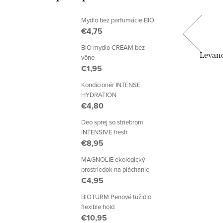
Mydlo bez parfumácie BIO
€4,75
BIO mydlo CREAM bez
y BIO
Kokosové tekuté mydlo na ruky BIO
Levand
vône
€1,95
Kondicionér INTENSE
€7,05
HYDRATION
€4,80
DETAIL
Deo sprej so striebrom
INTENSIVE fresh
Doručíme do 2-5 dní
€8,95
MAGNOLIE ekologický
prostriedok na pláchanie
€4,95
BIOTURM Penové tužidlo
flexible hold
€10,95