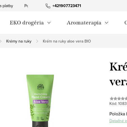
a platby
Podmienky ochrany osobných údajov
+421907723471
Informácia o p
EKO drogéria
Aromaterapia
Krémy na ruky
Krém na ruky aloe vera BIO
Kré
ver
Kód:
1083
Položka 
Detailné 