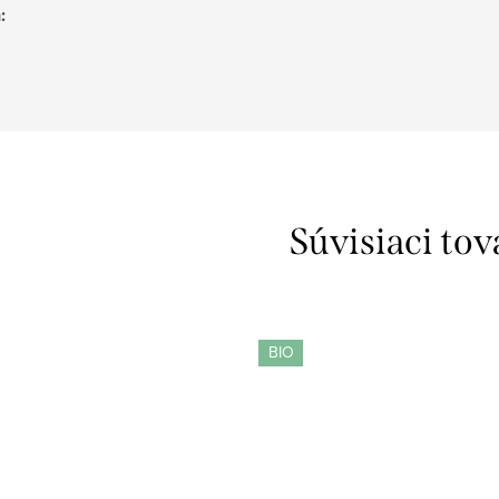
h
:
Súvisiaci tov
BIO