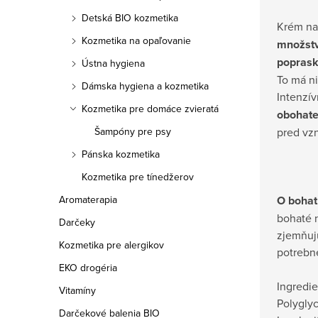
Detská BIO kozmetika
Krém na
Kozmetika na opaľovanie
množstv
poprask
Ústna hygiena
To má ni
Dámska hygiena a kozmetika
Intenzív
Kozmetika pre domáce zvieratá
obohaten
pred vz
Šampóny pre psy
Pánska kozmetika
Kozmetika pre tínedžerov
O bohat
Aromaterapia
bohaté 
Darčeky
zjemňuj
Kozmetika pre alergikov
potrebné
EKO drogéria
Ingredie
Vitamíny
Polyglyc
Darčekové balenia BIO